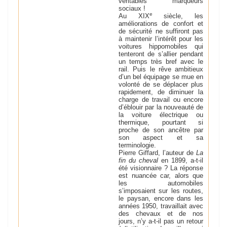
véritables marqueurs
sociaux !
e
Au XIX
siècle, les
améliorations de confort et
de sécurité ne suffiront pas
à maintenir l’intérêt pour les
voitures hippomobiles qui
tenteront de s’allier pendant
un temps très bref avec le
rail. Puis le rêve ambitieux
d’un bel équipage se mue en
volonté de se déplacer plus
rapidement, de diminuer la
charge de travail ou encore
d’éblouir par la nouveauté de
la voiture électrique ou
thermique, pourtant si
proche de son ancêtre par
son aspect et sa
terminologie.
Pierre Giffard, l’auteur de
La
fin du cheval
en 1899, a-t-il
été visionnaire ? La réponse
est nuancée car, alors que
les automobiles
s’imposaient sur les routes,
le paysan, encore dans les
années 1950, travaillait avec
des chevaux et de nos
jours, n’y a-t-il pas un retour