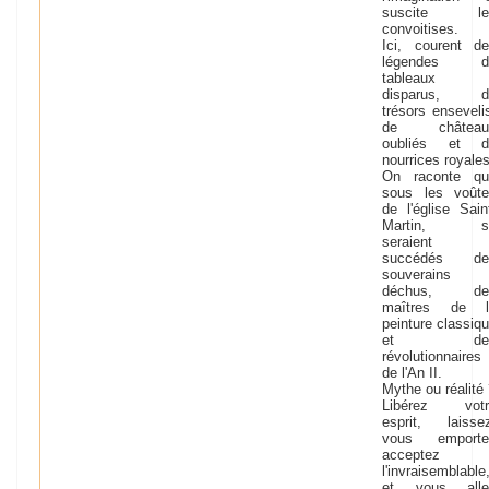
suscite le
convoitises.
Ici, courent d
légendes d
tableaux
disparus, d
trésors enseveli
de château
oubliés et d
nourrices royales
On raconte qu
sous les voûte
de l'église Sain
Martin, s
seraient
succédés de
souverains
déchus, de
maîtres de l
peinture classiq
et de
révolutionnaires
de l'An II.
Mythe ou réalité
Libérez votr
esprit, laisse
vous emporter
acceptez
l'invraisemblable
et vous alle