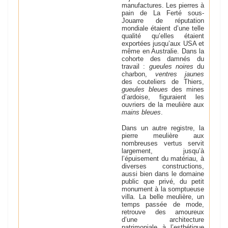
manufactures. Les pierres à
pain de La Ferté­ sous­
Jouarre de réputation
mondiale étaient d’une telle
qualité qu’elles étaient
exportées jusqu’aux USA et
même en Australie. Dans la
cohorte des damnés du
travail :
gueules noires
du
charbon,
ventres jaunes
des couteliers de Thiers,
gueules bleues
des mines
d’ardoise, figuraient les
ouvriers de la meulière aux
mains bleues
.
Dans un autre registre, la
pierre meulière aux
nombreuses vertus servit
largement, jusqu’à
l’épuisement du matériau, à
diverses constructions,
aussi bien dans le domaine
public que privé, du petit
monument à la somptueuse
villa. La belle meulière, un
temps passée de mode,
retrouve des amoureux
d’une architecture
patrimoniale à l’esthétique