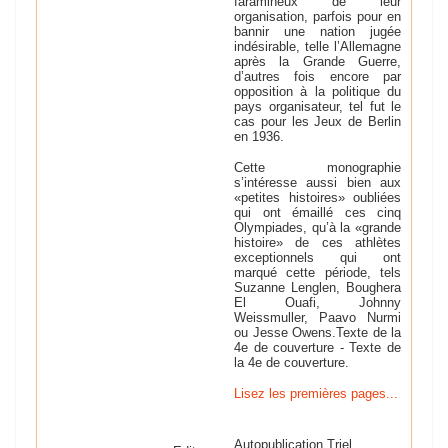
faramineux de leur
organisation, parfois pour en
bannir une nation jugée
indésirable, telle l’Allemagne
après la Grande Guerre,
d’autres fois encore par
opposition à la politique du
pays organisateur, tel fut le
cas pour les Jeux de Berlin
en 1936.
Cette monographie
s’intéresse aussi bien aux
«petites histoires» oubliées
qui ont émaillé ces cinq
Olympiades, qu’à la «grande
histoire» de ces athlètes
exceptionnels qui ont
marqué cette période, tels
Suzanne Lenglen, Boughera
El Ouafi, Johnny
Weissmuller, Paavo Nurmi
ou Jesse Owens.
Texte de la
4e de couverture -
Texte de
la 4e de couverture.
Lisez les premières pages...
Autopublication Triel,