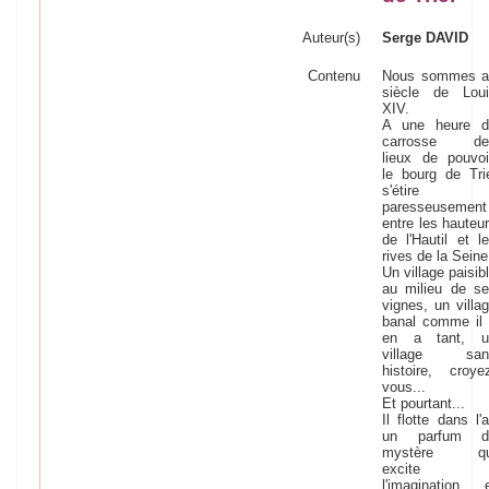
Auteur(s)
Serge DAVID
Contenu
Nous sommes a
siècle de Loui
XIV.
A une heure d
carrosse de
lieux de pouvoi
le bourg de Tri
s'étire
paresseusement
entre les hauteu
de l'Hautil et l
rives de la Seine
Un village paisib
au milieu de s
vignes, un villa
banal comme il
en a tant, u
village san
histoire, croye
vous...
Et pourtant...
Il flotte dans l'a
un parfum d
mystère qu
excite
l'imagination 