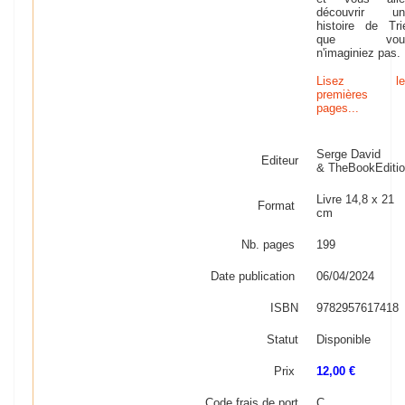
découvrir un
histoire de Tri
que vou
n'imaginiez pas.
Lisez le
premières
pages...
Serge David
Editeur
& TheBookEditi
Livre 14,8 x 21
Format
cm
Nb. pages
199
Date publication
06/04/2024
ISBN
9782957617418
Statut
Disponible
Prix
12,00 €
Code frais de port
C