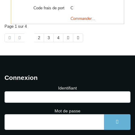
Code frais de port
C
Commander...
Page 1 sur 4
1
2
3
4
Connexion
Identifiant
Mot de passe
AFFICH