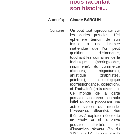
nous racontait
son histoire...
Auteur(s)
Claude BAROUH
Contenu
On peut tout représenter sur
les cartes postales. Cet
éphémère témoin de son
temps a une histoire
inattendue que l’on peut
qualifier d’étonnante,
touchant les domaines de la
technique (photographie,
imprimerie), du commerce
(éditeurs, négociants),
artistique (graphistes,
peintres), sociologique
(correspondance, collection),
et l’actualité (faits-divers…).
Ce monde de la carte
postale ancienne semble
infini en nous proposant une
autre vision du monde.
L’immense diversité des
thèmes à explorer nécessite
un choix et si la carte
postale illustrée est
d’invention récente (fin du
e
XIX
siècle), la complexité