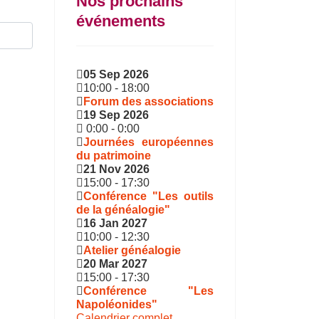
Nos prochains
événements
05 Sep 2026
10:00
-
18:00
Forum des associations
19 Sep 2026
0:00
-
0:00
Journées européennes
du patrimoine
21 Nov 2026
15:00
-
17:30
Conférence "Les outils
de la généalogie"
16 Jan 2027
10:00
-
12:30
Atelier généalogie
20 Mar 2027
15:00
-
17:30
Conférence "Les
Napoléonides"
Calendrier complet