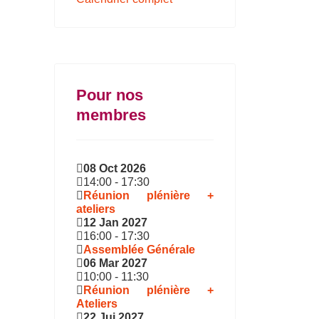
Pour nos
membres
08 Oct 2026
14:00
-
17:30
Réunion plénière +
ateliers
12 Jan 2027
16:00
-
17:30
Assemblée Générale
06 Mar 2027
10:00
-
11:30
Réunion plénière +
Ateliers
22 Jui 2027