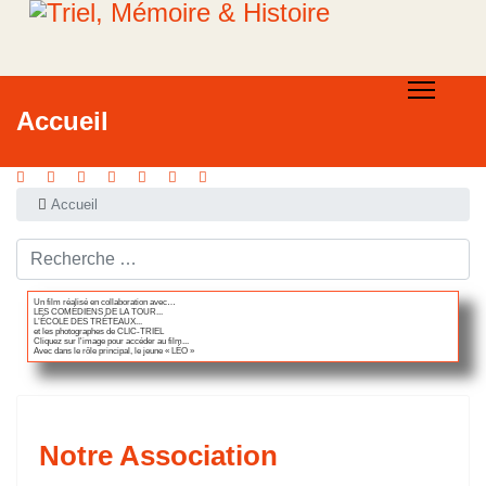
Accueil
Accueil
Rechercher ...
Un film réalisé en collaboration avec…
LES COMÉDIENS DE LA TOUR...
L’ÉCOLE DES TRÉTEAUX...
et les photographes de CLIC-TRIEL
Cliquez sur l'image pour accéder au film...
Avec dans le rôle principal, le jeune « LÉO »
Notre Association