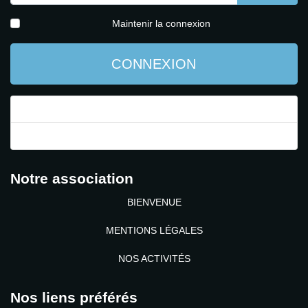
AFFICH
Maintenir la connexion
CONNEXION
Mot de passe perdu ?
Identifiant perdu ?
Notre association
BIENVENUE
MENTIONS LÉGALES
NOS ACTIVITÉS
Nos liens préférés