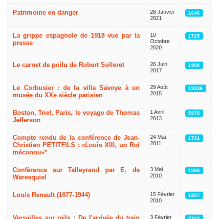
Articles
Patrimoine en danger
28 Janvier
1646
2021
La grippe espagnole de 1918 vue par la
10
1725
Octobre
presse
2020
Le carnet de poilu de Robert Solleret
26 Juin
1958
2017
Le Corbusier : de la villa Savoye à un
29 Août
19336
2015
musée du XXe siècle parisien
Boston, Triel, Paris, le voyage de Thomas
1 Avril
5975
2013
Jefferson
Compte rendu de la conférence de Jean-
24 Mai
1731
2011
Christian PETITFILS : «Louis XIII, un Roi
méconnu»*
Conférence sur Talleyrand par E. de
3 Mai
1566
2010
Waresquiel
Louis Renault (1877-1944)
15 Février
1857
2010
Versailles sur rails : De l'arrivée du train
3 Février
2343