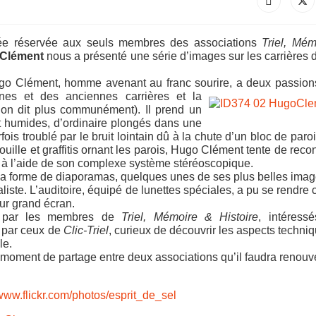
ivée réservée aux seuls membres des associations
Triel, Mém
Clément
nous a présenté une série d’images sur les carrières d
Hugo Clément, homme avenant au franc sourire, a deux passio
nes et des anciennes carrières et la
on dit plus communément). Il prend un
 et humides, d’ordinaire plongés dans une
fois troublé par le bruit lointain dû à la chute d’un bloc de paroi
ille et graffitis ornant les parois, Hugo Clément tente de recon
ant à l’aide de son complexe système stéréoscopique.
s la forme de diaporamas, quelques unes de ses plus belles ima
iste. L’auditoire, équipé de lunettes spéciales, a pu se rendre
sur grand écran.
e par les membres de
Triel, Mémoire & Histoire
, intéress
e par ceux de
Clic-Triel
, curieux de découvrir les aspects techni
le.
moment de partage entre deux associations qu’il faudra renouve
/www.flickr.com/photos/esprit_de_sel