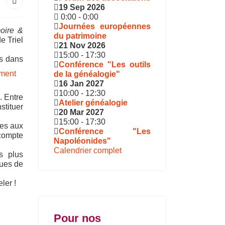
19 Sep 2026
0:00
-
0:00
Journées européennes
oire &
du patrimoine
e Triel
21 Nov 2026
15:00
-
17:30
ns dans
Conférence "Les outils
de la généalogie"
16 Jan 2027
10:00
-
12:30
. Entre
Atelier généalogie
stituer
20 Mar 2027
15:00
-
17:30
ges aux
Conférence "Les
 compte
Napoléonides"
Calendrier complet
és plus
ques de
ler !
Pour nos