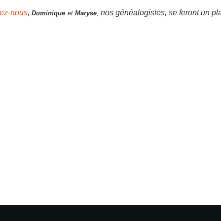
tez-nous
,
nos généalogistes, se feront un pla
Dominique
et
Maryse
,