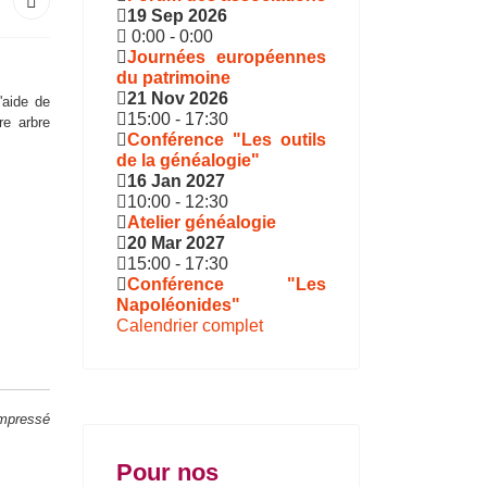
19 Sep 2026
0:00
-
0:00
Journées européennes
du patrimoine
21 Nov 2026
l'aide de
15:00
-
17:30
re arbre
Conférence "Les outils
de la généalogie"
16 Jan 2027
10:00
-
12:30
Atelier généalogie
20 Mar 2027
15:00
-
17:30
Conférence "Les
Napoléonides"
Calendrier complet
ompressé
Pour nos