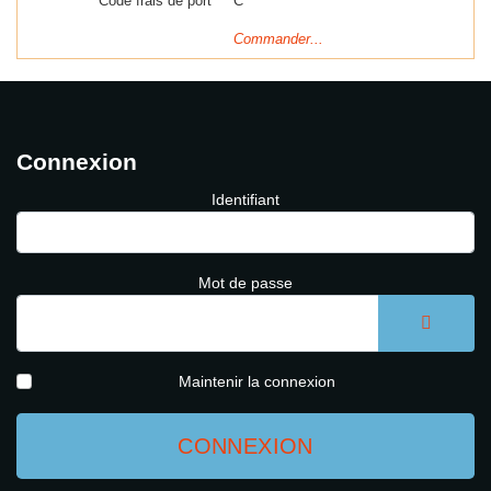
Code frais de port
C
Commander...
Connexion
Identifiant
Mot de passe
AFFICH
Maintenir la connexion
CONNEXION