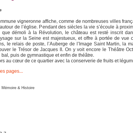
e
 commune vigneronne affiche, comme de nombreuses villes franç
autour de l’église. Pendant des siècles la vie s’écoule à proxim
 que démoli à la Révolution, le château est resté inscrit da
ysage sur la Seine est majestueux, et offre à portée de vue ce
ns, le relais de poste, l’Auberge de l’Image Saint Martin, la m
trouver le Trésor de Jacques II. On y voit encore le Théâtre O
bal, puis de gymnastique et enfin de théâtre.
lors au cœur de ce quartier avec la conserverie de fruits et légum
es pages...
l, Mémoire & Histoire