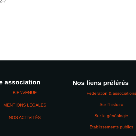
2-7
e association
Nos liens préférés
BIENVENUE
Fédération & association
Sur l'histoire
MENTIONS LÉGALES
Sur la généalogie
NOS ACTIVITÉS
Etablissements publics