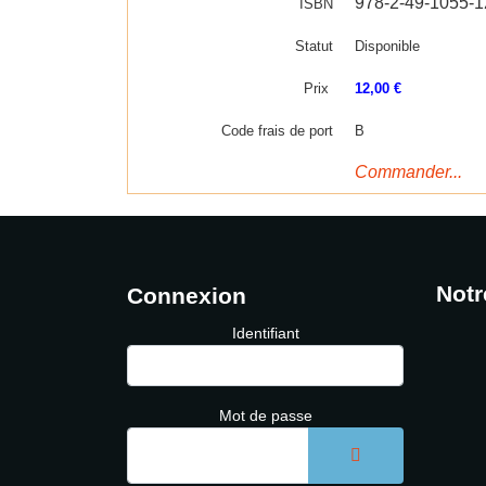
978-2-49-1055-1
ISBN
Statut
Disponible
Prix
12,00 €
Code frais de port
B
Commander...
Notr
Connexion
Identifiant
Mot de passe