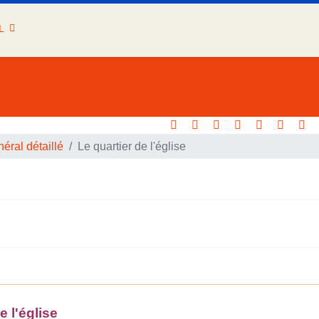
L
éral détaillé
Le quartier de l'église
e l'église