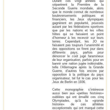
Durant ces vingt années qui
séparèrent la Première de la
Seconde Guerre mondiale, alors
que le monde connut de nombreux
bouleversements politiques et
financiers, les Jeux olympiques
gagnèrent en popularité, poussés
autant par les fédérations sportives
que par les nations et les villes
hôtes qui se faisaient un point
d’honneur à les recevoir sur leurs
terres. Cependant, les JO ne
faisaient pas toujours l’unanimité et
des oppositions se firent jour dans
différents pays, parfois pour
dénoncer le coût jugé faramineux
de leur organisation, parfois pour en
bannir une nation jugée indésirable,
telle l’Allemagne après la Grande
Guerre, d’autres fois encore par
opposition à la politique du pays
organisateur, tel fut le cas pour les
Jeux de Berlin en 1936.
Cette monographie s’intéresse
aussi bien aux «petites histoires»
oubliées qui ont émaillé ces cinq
Olympiades, qu’à la «grande
histoire» de ces athlètes
exceptionnels qui ont marqué cette