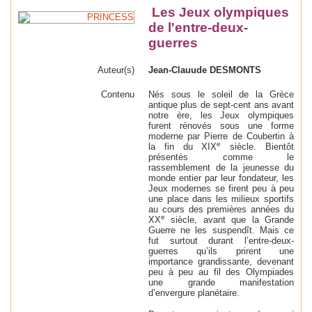
Les Jeux olympiques
de l'entre-deux-
guerres
Auteur(s)
Jean-Clauude DESMONTS
Contenu
Nés sous le soleil de la Grèce
antique plus de sept-cent ans avant
notre ère, les Jeux olympiques
furent rénovés sous une forme
moderne par Pierre de Coubertin à
e
la fin du XIX
siècle. Bientôt
présentés comme le
rassemblement de la jeunesse du
monde entier par leur fondateur, les
Jeux modernes se firent peu à peu
une place dans les milieux sportifs
au cours des premières années du
e
XX
siècle, avant que la Grande
Guerre ne les suspendît. Mais ce
fut surtout durant l’entre-deux-
guerres qu’ils prirent une
importance grandissante, devenant
peu à peu au fil des Olympiades
une grande manifestation
d’envergure planétaire.