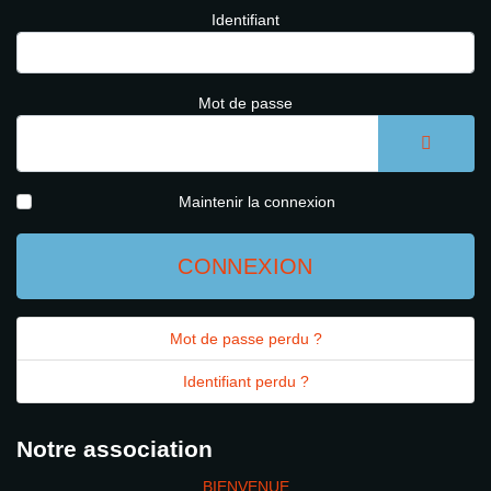
Identifiant
Mot de passe
AFFICH
Maintenir la connexion
CONNEXION
Mot de passe perdu ?
Identifiant perdu ?
Notre association
BIENVENUE