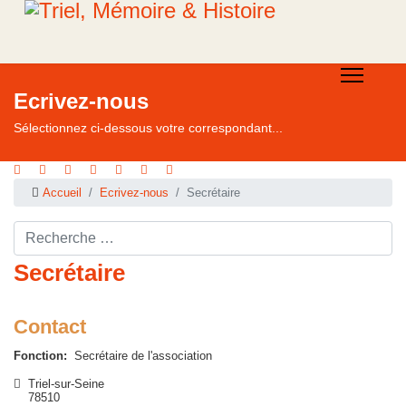
Ecrivez-nous
Sélectionnez ci-dessous votre correspondant...
Accueil
Ecrivez-nous
Secrétaire
Rechercher ...
Secrétaire
Contact
Fonction:
Secrétaire de l'association
Adresse
Triel-sur-Seine
78510