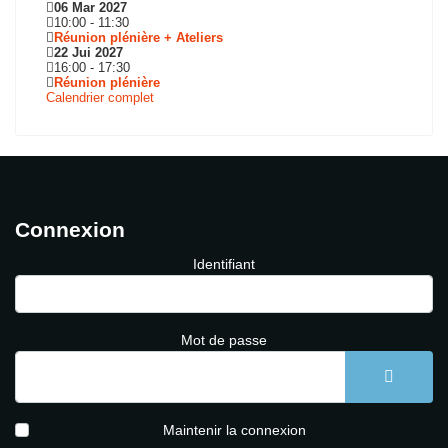
06 Mar 2027
10:00
-
11:30
Réunion plénière + Ateliers
22 Jui 2027
16:00
-
17:30
Réunion plénière
Calendrier complet
Connexion
Identifiant
Mot de passe
AFFICH
Maintenir la connexion