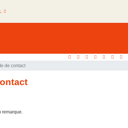
L
e de contact
ontact
u remarque.