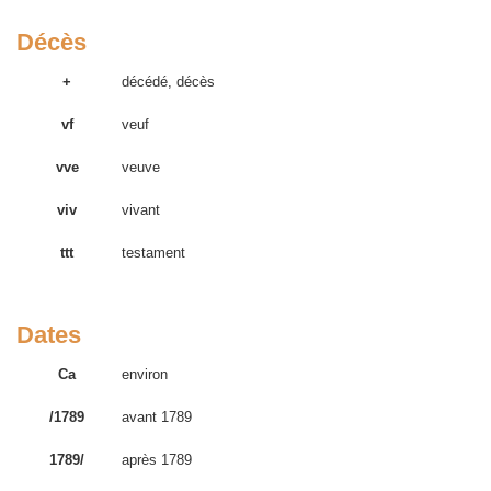
Décès
+
décédé, décès
vf
veuf
vve
veuve
viv
vivant
ttt
testament
Dates
Ca
environ
/1789
avant 1789
1789/
après 1789