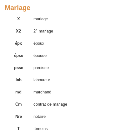
Mariage
X
mariage
e
X2
2
mariage
épx
époux
épse
épouse
psse
paroisse
lab
laboureur
md
marchand
Cm
contrat de mariage
Nre
notaire
T
témoins