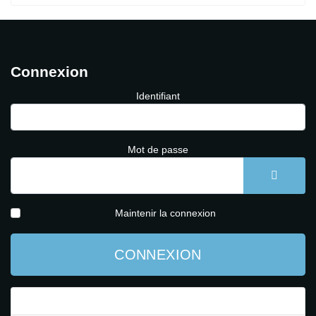
Connexion
Identifiant
Mot de passe
AFFICH
Maintenir la connexion
CONNEXION
Mot de passe perdu ?