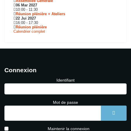
Assemblée Générale
06 Mar 2027
10:00
-
11:30
Réunion plénière + Ateliers
22 Jui 2027
16:00
-
17:30
Réunion plénière
Calendrier complet
Connexion
Identifiant
Mot de passe
AFFICH
Maintenir la connexion