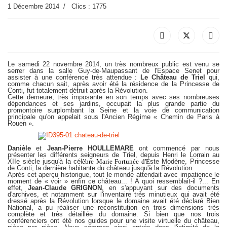
1 Décembre 2014
Clics : 1775
Le samedi 22 novembre 2014, un très nombreux public est venu se
serrer dans la salle Guy-de-Maupassant de l'Espace Senet pour
assister à une conférence très attendue :
Le Château de Triel
qui,
comme chacun sait, après avoir été la résidence de la Princesse de
Conti, fut totalement détruit après la Révolution.
Cette demeure, très imposante en son temps avec ses nombreuses
dépendances et ses jardins, occupait la plus grande partie du
promontoire surplombant la Seine et la voie de communication
principale qu'on appelait sous l'Ancien Régime « Chemin de Paris à
Rouen ».
Danièle
et
Jean-Pierre HOULLEMARE
ont commencé par nous
présenter les différents seigneurs de Triel, depuis Henri le Lorrain au
XIIe siècle jusqu'à la cél
èbre
Marie
Fortunée d'E
ste Modène, Princesse
de Conti, la dernière habitante du château jusqu'à la Révolution.
Après cet aperçu historique, tout le monde attendait avec impatience le
moment de « voir » enfin ce château... ! A quoi ressemblait-il ?... En
effet,
Jean-Claude GRIGNON
, en s'appuyant sur des documents
d'archives, et notamment sur l'inventaire très minutieux qui avait été
dressé après la Révolution lorsque le domaine avait été déclaré Bien
National, a pu réaliser une reconstitution en trois dimensions très
complète et très détaillée du domaine. Si bien que nos trois
conférenciers ont été nos guides pour une visite virtuelle du château,