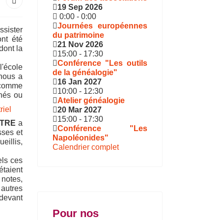
19 Sep 2026
0:00
-
0:00
Journées européennes
ssister
du patrimoine
ont été
21 Nov 2026
dont la
15:00
-
17:30
Conférence "Les outils
l'école
de la généalogie"
nous a
16 Jan 2027
, comme
10:00
-
12:30
inés ou
Atelier généalogie
20 Mar 2027
15:00
-
17:30
ÎTRE
a
Conférence "Les
sses et
Napoléonides"
eillis,
Calendrier complet
els ces
étaient
 notes,
 autres
 devant
Pour nos