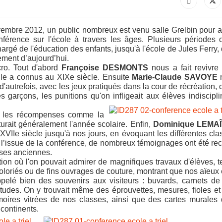
embre 2012, un public nombreux est venu salle Grelbin pour a
férence sur l'école à travers les âges. Plusieurs périodes 
argé de l'éducation des enfants, jusqu'à l'école de Jules Ferry, 
e
ment
d
’
aujourd
’
hui.
cro. Tout d'abord
Françoise
DESMONTS
nous a fait revivre 
lle a connus au XIXe siècle. Ensuite
Marie-Claude
SAVOYE
d'autrefois, avec les jeux pratiqués dans la cour de récréation
les garçons, les punitions qu'on infligeait aux élèves indiscipl
i les récompenses comme la
turait généralement l'année scolaire. Enfin,
Dominique
LEMA
e XVIIe siècle jusqu'à nos jours, en évoquant les différentes cla
 l’issue de la conférence, de nombreux témoignages ont été recu
sses anciennes.
ion où l'on pouvait admirer de magnifiques travaux d'élèves, t
coloriés ou de fins ouvrages de couture, montrant que nos aïeux 
appelé bien des souvenirs aux visiteurs : buvards, carnets de
Études. On y trouvait même des éprouvettes, mesures, fioles et
rmoires vitrées de nos classes, ainsi que des cartes murales
 continents.