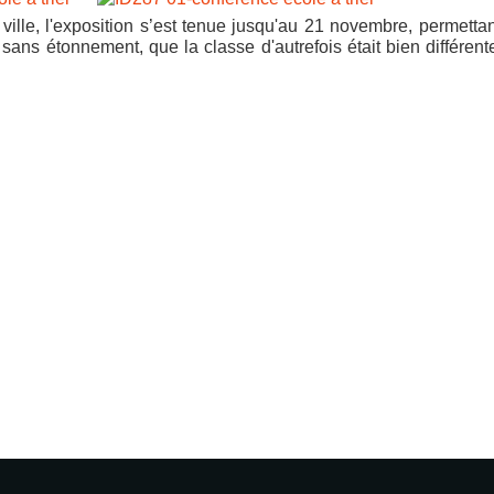
ville,
l'exposition
s
’
est
tenue
jusqu'au
21
novembre,
permettan
sans
étonneme
nt, que la classe d'autrefois était bien différent