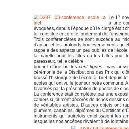
Le 17 nov
à une con
évoquées, depuis l'époque où le clergé était ch
loi constitue encore le fondement de l’enseign
Trois conférencières se sont succédé au mi
d'antan et les profonds bouleversements qu'e
rappelé des aspects un peu oubliés de l'école 
la marelle pour les filles ou les billes pour 
paresseux, tel le célèbre
bonnet d'âne ou les
cent
lignes
, mais auss
cérémonie de la Distributions des Prix qui clô
brossé l'historique de l'école à Triel depuis l
écoles qui ont vu le jour sur notre commune. A
favorisés par la présentation de photos de cla
La conférence était complétée par une exposit
cahiers si joliment décorés de riches dessins 
de véritables artistes. D'autres objets ont r
plumiers, cartables, diplômes du Certificat d’
instruments qui autrefois emplissaient les a
lesquelles nos ancêtres rêvaient à de lointains