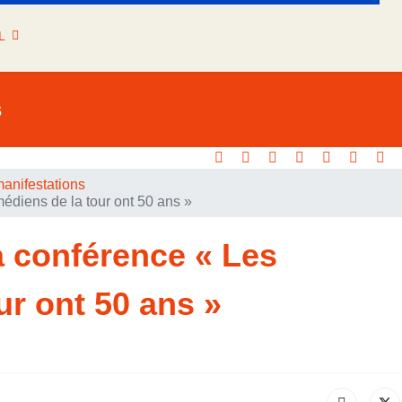
L
s
anifestations
édiens de la tour ont 50 ans »
 conférence « Les
ur ont 50 ans »