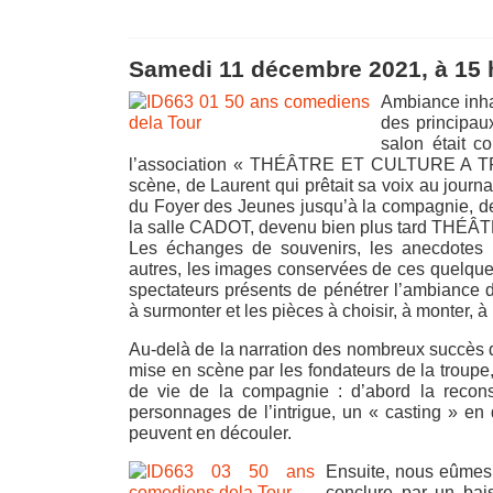
Samedi 11 décembre 2021, à 15 h
Ambiance inhab
des principaux
salon était c
l’association « THÉÂTRE ET CULTURE A TRIEL
scène, de Laurent qui prêtait sa voix au journa
du Foyer des Jeunes jusqu’à la compagnie, de
la salle CADOT, devenu bien plus tard TH
Les échanges de souvenirs, les anecdotes 
autres, les images conservées de ces quelqu
spectateurs présents de pénétrer l’ambiance de 
à surmonter et les pièces à choisir, à monter, à 
Au-delà de la narration des nombreux succès q
mise en scène par les fondateurs de la troup
de vie de la compagnie : d’abord la recons
personnages de l’intrigue, un « casting » en 
peuvent en découler.
Ensuite, nous eûmes d
conclure par un bai