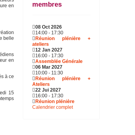
membres
eure en
08 Oct 2026
réation
14:00
-
17:30
e belle
Réunion plénière +
ateliers
12 Jan 2027
médiens
16:00
-
17:30
teur en
Assemblée Générale
06 Mar 2027
10:00
-
11:30
és à ce
Réunion plénière +
Ateliers
22 Jui 2027
redi 15
16:00
-
17:30
ntemps
Réunion plénière
Calendrier complet