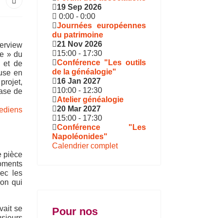
19 Sep 2026
0:00
-
0:00
Journées européennes
du patrimoine
21 Nov 2026
terview
15:00
-
17:30
de » du
Conférence "Les outils
 et de
de la généalogie"
use en
16 Jan 2027
projet,
10:00
-
12:30
nase de
Atelier généalogie
20 Mar 2027
15:00
-
17:30
Conférence "Les
Napoléonides"
Calendrier complet
e pièce
moments
ec les
ion qui
vait se
Pour nos
sieurs