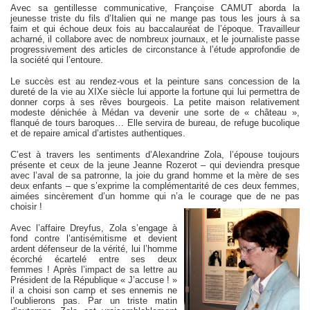
Avec sa gentillesse communicative, Françoise CAMUT aborda la
jeunesse triste du fils d’Italien qui ne mange pas tous les jours à sa
faim et qui échoue deux fois au baccalauréat de l’époque. Travailleur
acharné, il collabore avec de nombreux journaux, et le journaliste passe
progressivement des articles de circonstance à l’étude approfondie de
la société qui l’entoure.
Le succès est au rendez-vous et la peinture sans concession de la
dureté de la vie au XIXe siècle lui apporte la fortune qui lui permettra de
donner corps à ses rêves bourgeois. La petite maison relativement
modeste dénichée à Médan va devenir une sorte de « château »,
flanqué de tours baroques… Elle servira de bureau, de refuge bucolique
et de repaire amical d’artistes authentiques.
C’est à travers les sentiments d’Alexandrine Zola, l’épouse toujours
présente et ceux de la jeune Jeanne Rozerot – qui deviendra presque
avec l’aval de sa patronne, la joie du grand homme et la mère de ses
deux enfants – que s’exprime la complémentarité de ces deux femmes,
aimées sincèrement d’un homme qui n’a le courage que de ne pas
choisir !
Avec l’affaire Dreyfus, Zola s’engage à
fond contre l’antisémitisme et devient
ardent défenseur de la vérité, lui l’homme
écorché écartelé entre ses deux
femmes ! Après l’impact de sa lettre au
Président de la République « J’accuse ! »
il a choisi son camp et ses ennemis ne
l’oublierons pas. Par un triste matin