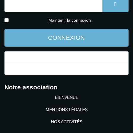
AFFICH
Maintenir la connexion
CONNEXION
Mot de passe perdu ?
Identifiant perdu ?
Notre association
BIENVENUE
MENTIONS LÉGALES
NOS ACTIVITÉS