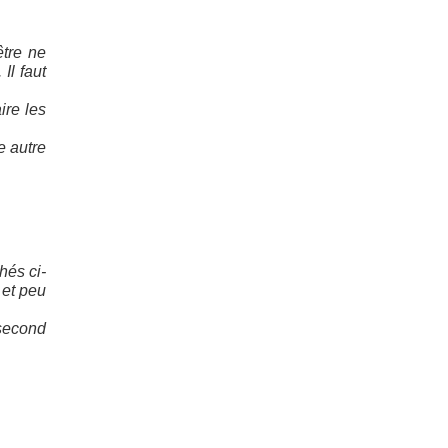
être ne
Il faut
ire les
e autre
hés ci-
 et peu
 second