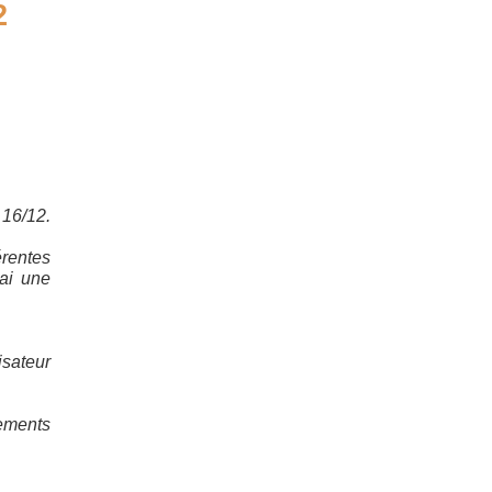
2
 16/12.
érentes
rai une
isateur
ements