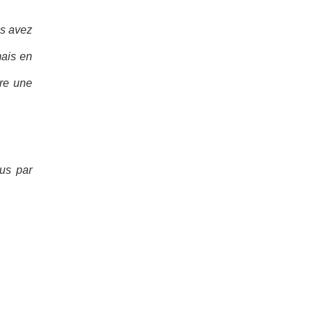
us avez
mais en
ire une
nus par