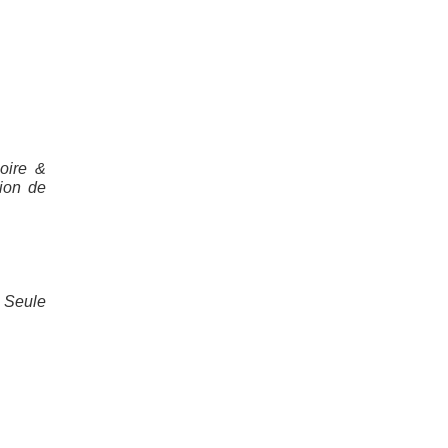
oire &
ion de
. Seule