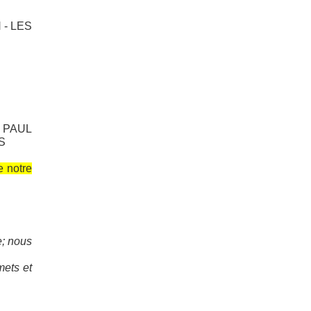
 - LES
 PAUL
S
e notre
e; nous
mets et