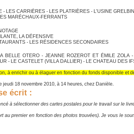
E - LES CARRIÈRES - LES PLATRIÈRES - L’USINE GRELBIN
 LES MARÉCHAUX-FERRANTS
ANOTAGE
GILANTE, LA DÉFENSIVE
STAURANTS - LES RÉSIDENCES SECONDAIRES
A BELLE OTERO - JEANNE ROZEROT ET ÉMILE ZOLA -
UR - LE CASTELET (VILLA DALLIER) - LE CHATEAU DES IF
ion, à enrichir ou à élaguer en fonction du fonds disponible et d
le jeudi 18 novembre 2010, à 14 heures, chez Danièle.
e écrit :
 à sélectionner des cartes postales pour le travail sur le livr
ort au premier en fonction des photos trouvées). Je vous le sou