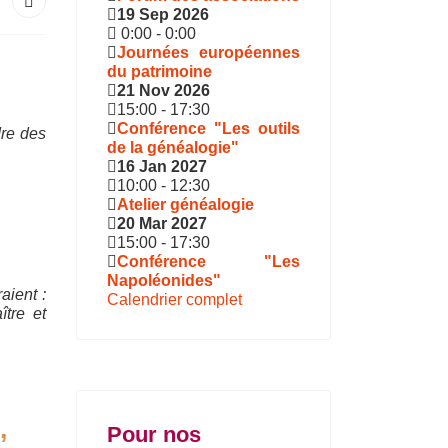
19 Sep 2026
0:00
-
0:00
Journées européennes
du patrimoine
21 Nov 2026
15:00
-
17:30
Conférence "Les outils
dre des
de la généalogie"
16 Jan 2027
10:00
-
12:30
Atelier généalogie
20 Mar 2027
15:00
-
17:30
Conférence "Les
Napoléonides"
aient :
Calendrier complet
tre et
,
Pour nos