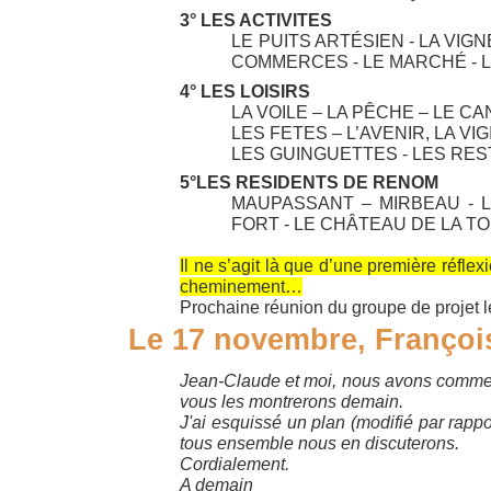
3° LES ACTIVITES
LE PUITS ARTÉSIEN - LA VIGN
COMMERCES - LE MARCHÉ -
4° LES LOISIRS
LA VOILE – LA PÊCHE – LE C
LES FETES – L’AVENIR, LA VI
LES GUINGUETTES - LES RE
5°LES RESIDENTS DE RENOM
MAUPASSANT – MIRBEAU - L
FORT - LE CHÂTEAU DE LA TO
Il ne s’agit là que d’une première réflex
cheminement…
Prochaine réunion du groupe de projet 
Le 17 novembre, François
Jean-Claude et moi, nous avons commencé
vous les montrerons demain.
J'ai esquissé un plan (modifié par rapp
tous ensemble nous en discuterons.
Cordialement.
A demain