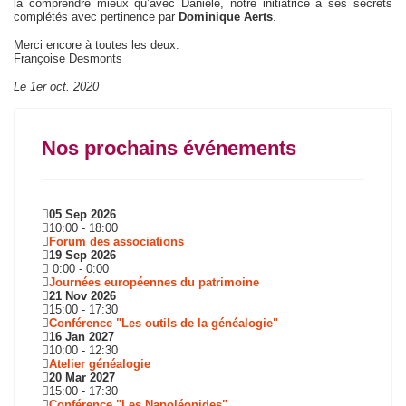
la comprendre mieux qu’avec Danièle, notre initiatrice à ses secrets
complétés avec pertinence par
Dominique Aerts
.
Merci encore à toutes les deux.
Françoise Desmonts
Le 1er oct. 2020
Nos prochains événements
05 Sep 2026
10:00
-
18:00
Forum des associations
19 Sep 2026
0:00
-
0:00
Journées européennes du patrimoine
21 Nov 2026
15:00
-
17:30
Conférence "Les outils de la généalogie"
16 Jan 2027
10:00
-
12:30
Atelier généalogie
20 Mar 2027
15:00
-
17:30
Conférence "Les Napoléonides"