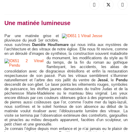
Une matinée lumineuse
Par une matinée grise et
pluvieuse du jeudi 1er octobre,
nous suivîmes
Danièle Houllemare
qui nous initia aux mystères de
l’architecture et des vitraux de notre église. Elle nous fit revivre, comme
en un déroulé d’images de synthèse, la construction souvent maladroite
du monument,
les modifications du style au fil
du temps, de la fin du roman au gothique
flamboyant, les accidents, les aléas de
consolidation avec de disgracieux étrésillons et enfin la restauration
respectueuse de son passé. Puis les vitraux semblèrent s’illuminer
naturellement et l’arbre des rois jaillit du ventre de
Jessé
, le
Pendu
descendit de son gibet. Le laser pointa les vêtements rouges, symboles
de puissance, les étoffes jaunes damassées du traître Judas et de la
pécheresse Marie-Madeleine ou le manteau bleu virginal. Les yeux
encore éblouis par ces couleurs obtenues grâce à des pigments extraits
de pierres aussi coûteuses que l’or, comme l’outre mer du lapis-lazuli,
nous sortîmes et le soleil honteux de son absence au début de la
matinée voulut rivaliser avec l’éblouissante lumière des vitraux. La
visite se termina par l’observation extérieure des contreforts, gargouilles
et pinacles au milieu desquels apparurent, facéties d’un sculpteur, un
petit chien et une grenouille.
Je connais l’église depuis mon enfance et je n’ai jamais eu le plaisir de