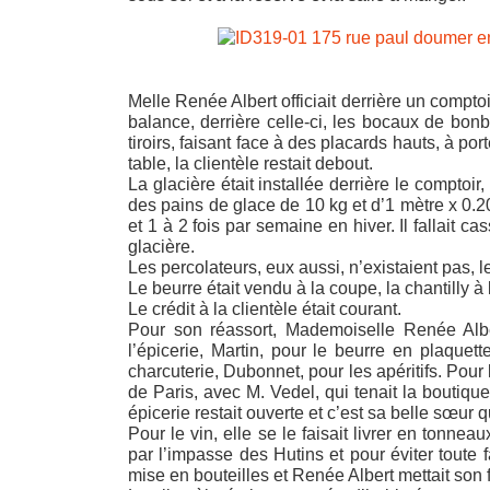
Melle Renée Albert officiait derrière un comptoi
balance, derrière celle-ci, les bocaux de bon
tiroirs, faisant face à des placards hauts, à po
table, la clientèle restait debout.
La glacière était installée derrière le comptoir
des pains de glace de 10 kg et d’1 mètre x 0.20
et 1 à 2 fois par semaine en hiver. Il fallait c
glacière.
Les percolateurs, eux aussi, n’existaient pas, le
Le beurre était vendu à la coupe, la chantilly à 
Le crédit à la clientèle était courant.
Pour son réassort, Mademoiselle Renée Albe
l’épicerie, Martin, pour le beurre en plaquett
charcuterie, Dubonnet, pour les apéritifs. Pour
de Paris, avec M. Vedel, qui tenait la boutiqu
épicerie restait ouverte et c’est sa belle sœur q
Pour le vin, elle se le faisait livrer en tonne
par l’impasse des Hutins et pour éviter toute f
mise en bouteilles et Renée Albert mettait son f