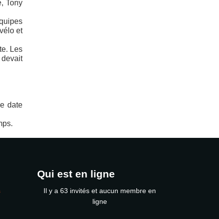
e, Tony
équipes
vélo et
te. Les
 devait
de date
mps.
Qui est en ligne
s
Il y a 63 invités et aucun membre en
ligne