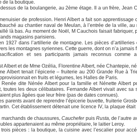
e de la boutique.
 dessus de la boulangerie, au 2ème étage. Il a un frère, Jean 
l, menuisier de profession. Henri Albert a fait son apprentissage
auché au chantier naval de Meulan, à l’entrée de la ville, au
availlé là bas. Au moment de Noël, M Cauchois faisait fabriquer, 
grands magasins parisiens.
en 1927 dans l’artillerie de montagne. Les pièces d’artilleries 
rs les montagnes syriennes. Cette guerre, dont on n’a jamais fa
pacification et ses participants jamais reconnus comme a
nest Albert et de Mme Ozélia, Florentine Albert, née Chantepie, n
Albert tenait l’épicerie – fruiterie au 200 Grande Rue à Trie
approvisionnait en fruits et légumes, les Halles de Paris.
 Renée dite Nénée Albert pour la famille et Nénette Albert p
t, toutes les deux célibataires. Fernande Albert vivait avec sa
étaient plus âgées que leur frère (pas de dates connues).
s parents avant de reprendre l’épicerie buvette, fruiterie Grosb
rtin
. Cet établissement détenait une licence IV, la plaque était 
les marchands de chaussures,
Cauchefer
puis
Rusta,
de l’autre a
bles appartenaient au même propriétaire, le laitier Leroy.
ois pièces : la boutique, la cuisine avec l’escalier pour acc