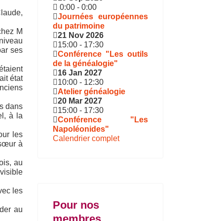
0:00
-
0:00
Claude,
Journées européennes
du patrimoine
 chez M
21 Nov 2026
 niveau
15:00
-
17:30
par ses
Conférence "Les outils
de la généalogie"
étaient
16 Jan 2027
it état
10:00
-
12:30
nciens
Atelier généalogie
20 Mar 2027
és dans
15:00
-
17:30
l, à la
Conférence "Les
Napoléonides"
our les
Calendrier complet
 sœur à
ois, au
visible
vec les
Pour nos
éder au
membres