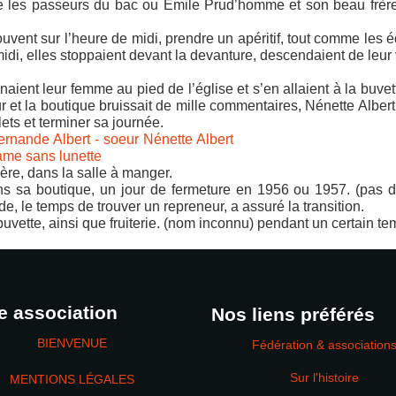
e les passeurs du bac ou Émile Prud’homme et son beau frèr
ouvent sur l’heure de midi, prendre un apéritif, tout comme les 
idi, elles stoppaient devant la devanture, descendaient de leur 
ent leur femme au pied de l’église et s’en allaient à la buvet
ur et la boutique bruissait de mille commentaires, Nénette Albert
olets et terminer sa journée.
ère, dans la salle à manger.
ns sa boutique, un jour de fermeture en 1956 ou 1957. (pas 
, le temps de trouver un repreneur, a assuré la transition.
buvette, ainsi que fruiterie. (nom inconnu) pendant un certain te
e association
Nos liens préférés
BIENVENUE
Fédération & association
Sur l'histoire
MENTIONS LÉGALES