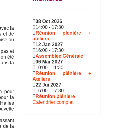
08 Oct 2026
14:00
-
17:30
avec la
Réunion plénière +
s et de
ateliers
aise ou
12 Jan 2027
16:00
-
17:30
 pas et
Assemblée Générale
 en été
06 Mar 2027
dans la
10:00
-
11:30
Réunion plénière +
Ateliers
22 Jui 2027
16:00
-
17:30
n pour
Réunion plénière
pour la
Calendrier complet
 Halles
buvette
passant
e de la