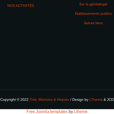
Sur la généalogie
NOS ACTIVITÉS
Etablissements publics
MOT DE PASSE
Autres liens
Copyright © 2022
Triel, Mémoire & Histoire
/ Design by
LTheme
& JCD
Free Joomla templates
by
Ltheme