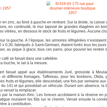
r en zinc, au fond à gauche en rentrant. Sur la droite, la caisse 
bons, en continuité, le mur tapissé de grandes étagères en boi
rtes vitrées, en dessous le stock de fruits et légumes. Aucune ch
, sur la gauche. A l’époque, les armoires réfrigérées n’existaient
 x 0.30, fabriqués à Saint-Germain, étaient livrés tous les jours
asser, au pique à glace, tous ces pains, pour pouvoir les rentrer 
 café se faisait dans une cafetière.
la louche, le lait à la mesure.
rt faisait appel aux établissements Juré, grossiste à Meula
e et différents fromages, Tafforeau, pour les bonbons, Olida, 
 les fruits et légumes, elle descendait, une fois par semaine aux
e du 141 et qui possédait un véhicule. Durant son absence, la 
ui venait la remplacer.
aux par la maison Alric. Les livreurs accédaient à la réserve en 
atigue roulaient les fûts sur le chemin. Venait ensuite la corvé
rère à contribution.