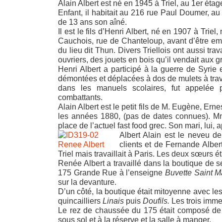
Alain Albert est né en 1945 à Triel, au 1er étag
Enfant, il habitait au 216 rue Paul Doumer, au
de 13 ans son aîné.
Il est le fils d’Henri Albert, né en 1907 à Trie
Cauchois, rue de Chanteloup, avant d’être emb
du lieu dit Thun. Divers Triellois ont aussi tr
ouvriers, des jouets en bois qu’il vendait aux 
Henri Albert a participé à la guerre de Syrie 
démontées et déplacées à dos de mulets à trave
dans les manuels scolaires, fut appelée 
combattants.
Alain Albert est le petit fils de M. Eugène, Er
les années 1880, (pas de dates connues). Mme 
place de l’actuel fast food grec. Son mari, lui, 
Albert Alain est le neveu de
clients et de Fernande Alber
Triel mais travaillait à Paris. Les deux sœurs 
Renée Albert a travaillé dans la boutique de se
175 Grande Rue à l’enseigne
Buvette Saint
Ma
sur la devanture.
D’un côté, la boutique était mitoyenne avec 
quincailliers
Linais
puis
Doufils.
Les trois immeu
Le rez de chaussée du 175 était composé de tr
sous sol et à la réserve et la salle à manger.