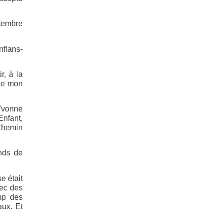
ptembre
flans-
r, à la
 de mon
’Yvonne
Enfant,
 Chemin
nds de
e était
vec des
amp des
aux. Et