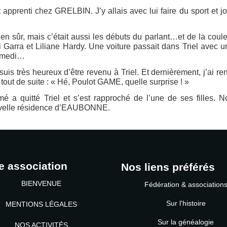
apprenti chez GRELBIN. J’y allais avec lui faire du sport et j
n sûr, mais c’était aussi les débuts du parlant…et de la coule
Garra et Liliane Hardy. Une voiture passait dans Triel avec u
samedi…
uis très heureux d’être revenu à Triel. Et dernièrement, j’ai re
t de suite : « Hé, Poulot GAME, quelle surprise ! »
a quitté Triel et s’est rapproché de l’une de ses filles. N
uvelle résidence d’EAUBONNE.
e association
Nos liens préférés
BIENVENUE
Fédération & association
Sur l'histoire
MENTIONS LÉGALES
Sur la généalogie
NOS ACTIVITÉS