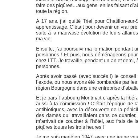
faire des piqûres…aux gens, en les faisant d’a
toute la région.
A 17 ans, j’ai quitté Triel pour Chatillon-s
apprentissage. C’était pour devenir un vrai prép
suite à la mauvaise évolution de leurs affaire
ma vie.
Ensuite, j’ai poursuivi ma formation pendant
personnes ! Et puis, nous déménageons pour C
chez LTT. Je travaille, pendant un an et demi,
personnes.
Après avoir passé (avec succès !) le conseil
l’exode, ou nous avons été bombardés par les It
région Bourgogne dans une entreprise d’abattag
Et je pars Faubourg Montmartre après la libéra
aussi à la commission ! C’était l’époque de l
antibiotiques, avec la découverte de la péni
des dames qui travaillaient dans ce quartier,
m’arrivait de coucher à l’hôtel, aux frais de la
piqûres toutes les trois heures !
Je me suis marié en 1947, avec une jeune veu