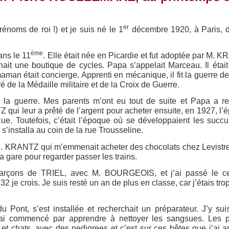
er
noms de roi !) et je suis né le 1
décembre 1920, à Paris, d
ème
ans le 11
. Elle était née en Picardie et fut adoptée par M. 
enait une boutique de cycles. Papa s’appelait Marceau. Il étai
man était concierge. Apprenti en mécanique, il fit la guerre d
é de la Médaille militaire et de la Croix de Guerre.
de la guerre. Mes parents m’ont eu tout de suite et Papa a re
 qui leur a prêté de l’argent pour acheter ensuite, en 1927, l’é
e. Toutefois, c’était l’époque où se développaient les succu
’installa au coin de la rue Trousseline.
t M. KRANTZ qui m’emmenait acheter des chocolats chez Levistr
a gare pour regarder passer les trains.
garçons de TRIEL, avec M. BOURGEOIS, et j’ai passé le cert
2 je crois. Je suis resté un an de plus en classe, car j’étais tro
ont, s’est installée et recherchait un préparateur. J’y sui
’ai commencé par apprendre à nettoyer les sangsues. Les p
et chats, avec des pedigrees et c’est sur ces bêtes que j’ai a