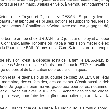
bord sur les animaux. J’allais en vélo, à Vernouillet notamment 
ur-Seine, entre Troyes et Dijon, chez DESANLIS, pour y termi
arateur et fabriquer les pilules, potions et suppositoires. Mes p
s, sont venus à Chatillon-sur-Seine, avec moi, car je gagnai dé
 une bonne année chez BRUANT, à Dijon, qui employait à l’ép
onflans-Sainte-Honorine où Papa a repris son métier d’élect
 à la Pharmacie BAILLY, près de la Gare Saint Lazare, qui empl
 de révision, c’est la débâcle et j’aide la famille DESANLIS 
aliens ! Je suis ensuite réquisitionné pour le STO et travaille 
e de bois et de fabrication de produits chimiques.
tion et là, je gagnais plus du double de chez BAILLY. Car j’éta
a morphine, des sulfamides, des calmants. C’était aussi le dé
cilline. Je gagnais bien ma vie grâce aux pourboires, notamme
 et qui venaient avec leur « ami », acheter des tas de choses
 princesse, pour faire les piqûres aux patients, car il fallait fa
ve qui habitait rue de la Marne, à Eragny. Nous avons d’abord