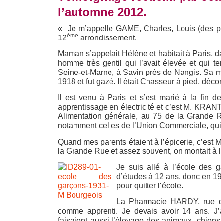
l’automne 2012.
« Je m’appelle GAME, Charles, Louis (des pré
ème
12
arrondissement.
Maman s’appelait Hélène et habitait à Paris, d
homme très gentil qui l’avait élevée et qui t
Seine-et-Marne, à Savin près de Nangis. Sa ma
1918 et fut gazé. Il était Chasseur à pied, décor
Il est venu à Paris et s’est marié à la fin 
apprentissage en électricité et c’est M. KRANTZ
Alimentation générale, au 75 de la Grande Ru
notamment celles de l’Union Commerciale, qui s
Quand mes parents étaient à l’épicerie, c’es
la Grande Rue et assez souvent, on montait à l
Je suis allé à l’école des 
d’études à 12 ans, donc en 193
pour quitter l’école.
La Pharmacie HARDY, rue du P
comme apprenti. Je devais avoir 14 ans. J
faisaient aussi l’élevage des animaux, chiens 