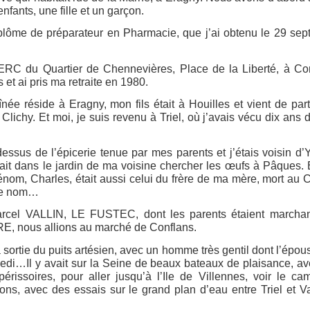
nfants, une fille et un garçon.
diplôme de préparateur en Pharmacie, que j’ai obtenu le 29 se
ERC du Quartier de Chennevières, Place de la Liberté, à Con
 et ai pris ma retraite en 1980.
e réside à Eragny, mon fils était à Houilles et vient de parti
à Clichy. Et moi, je suis revenu à Triel, où j’avais vécu dix ans
ssus de l’épicerie tenue par mes parents et j’étais voisin d
t dans le jardin de ma voisine chercher les œufs à Pâques. 
énom, Charles, était aussi celui du frère de ma mère, mort au
 ce nom…
rcel VALLIN, LE FUSTEC, dont les parents étaient marcha
RE, nous allions au marché de Conflans.
 sortie du puits artésien, avec un homme très gentil dont l’épous
amedi…Il y avait sur la Seine de beaux bateaux de plaisance, a
périssoires, pour aller jusqu’à l’Ile de Villennes, voir le c
ons, avec des essais sur le grand plan d’eau entre Triel et V