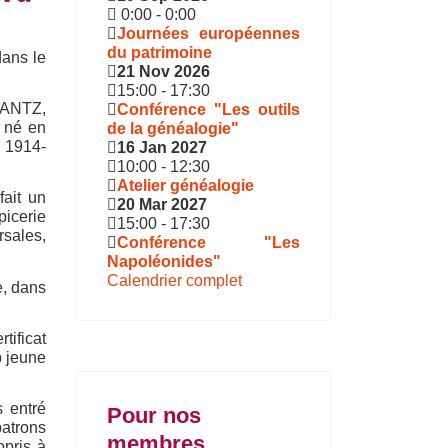
0:00
-
0:00
Journées européennes
du patrimoine
ans le
21 Nov 2026
15:00
-
17:30
KRANTZ,
Conférence "Les outils
t né en
de la généalogie"
e 1914-
16 Jan 2027
10:00
-
12:30
Atelier généalogie
fait un
20 Mar 2027
picerie
15:00
-
17:30
rsales,
Conférence "Les
Napoléonides"
Calendrier complet
e, dans
ificat
p jeune
s entré
Pour nos
atrons
membres
ppris à