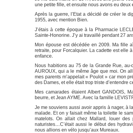
une petite fille, et ensuite nous avons eu deux e
Après la guerre, l’Etat a décidé de créer le 
1955, avec mention Bien.
J’étais à cette époque à la Pharmacie LECL
Sainte-Honorine. J’y ai travaillé pendant 27 ans
Mon épouse est décédée en 2009. Ma fille aîné
retraite, pour Forcalquier. La cadette est elle 
enfance.
Nous habitions au 75 de la Grande Rue, au-de
AUROUX, qui a le même âge que moi. On allai
mes parents m’appelait « Poulot » car mon pr
des Dames, et elle était trop triste d’entendre
Mes camarades étaient Albert GANDOIS, Ma
beurre, et Jean AYME. Avec la famille LEVIST
Je me souviens aussi avoir appris à nager, à la
malade. Et on y faisait même la toilette le s
matelots. On allait chez Mallard, louer des 
naturistes…C’était aussi le début des hydravi
nous allions en vélo jusqu’aux Mureaux.