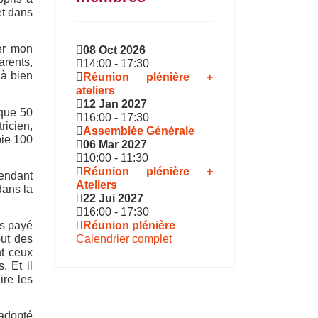
et dans
ner mon
08 Oct 2026
arents,
14:00
-
17:30
jà bien
Réunion plénière +
ateliers
12 Jan 2027
oque 50
16:00
-
17:30
ricien,
Assemblée Générale
oie 100
06 Mar 2027
10:00
-
11:30
Réunion plénière +
pendant
Ateliers
dans la
22 Jui 2027
16:00
-
17:30
is payé
Réunion plénière
but des
Calendrier complet
nt ceux
. Et il
ire les
 adopté