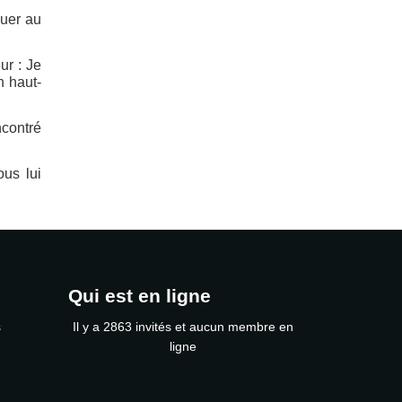
ouer au
ur : Je
n haut-
ncontré
ous lui
Qui est en ligne
s
Il y a 2863 invités et aucun membre en
ligne