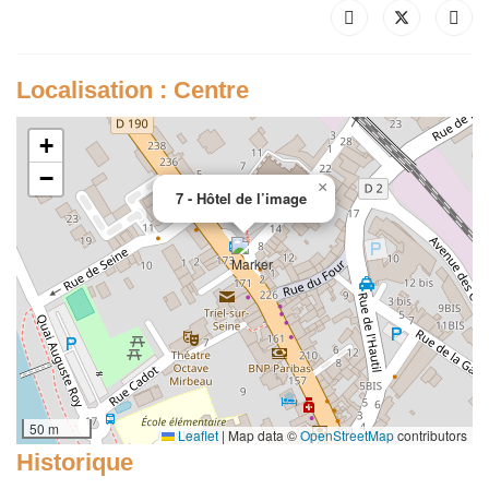
Localisation : Centre
+
−
×
7 - Hôtel de l’image
50 m
Leaflet
|
Map data ©
OpenStreetMap
contributors
Historique