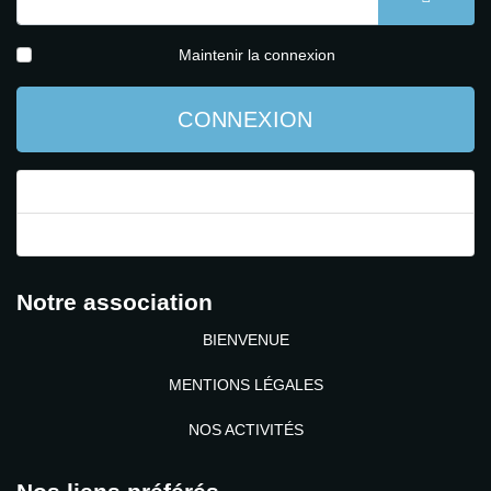
AFFICH
Maintenir la connexion
CONNEXION
Mot de passe perdu ?
Identifiant perdu ?
Notre association
BIENVENUE
MENTIONS LÉGALES
NOS ACTIVITÉS