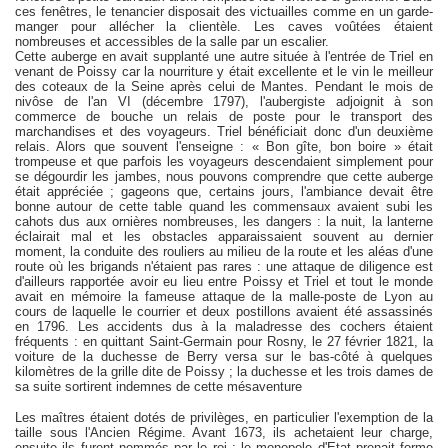
ces fenêtres, le tenancier disposait des victuailles comme en un garde-
manger pour allécher la clientèle. Les caves voûtées étaient
nombreuses et accessibles de la salle par un escalier.
Cette auberge en avait supplanté une autre située à l'entrée de Triel en
venant de Poissy car la nourriture y était excellente et le vin le meilleur
des coteaux de la Seine après celui de Mantes. Pendant le mois de
nivôse de l'an VI (décembre 1797), l'aubergiste adjoignit à son
commerce de bouche un relais de poste pour le transport des
marchandises et des voyageurs. Triel bénéficiait donc d'un deuxième
relais. Alors que souvent l'enseigne : « Bon gîte, bon boire » était
trompeuse et que parfois les voyageurs descendaient simplement pour
se dégourdir les jambes, nous pouvons comprendre que cette auberge
était appréciée ; gageons que, certains jours, l'ambiance devait être
bonne autour de cette table quand les commensaux avaient subi les
cahots dus aux ornières nombreuses, les dangers : la nuit, la lanterne
éclairait mal et les obstacles apparaissaient souvent au dernier
moment, la conduite des rouliers au milieu de la route et les aléas d'une
route où les brigands n'étaient pas rares : une attaque de diligence est
d'ailleurs rapportée avoir eu lieu entre Poissy et Triel et tout le monde
avait en mémoire la fameuse attaque de la malle-poste de Lyon au
cours de laquelle le courrier et deux postillons avaient été assassinés
en 1796. Les accidents dus à la maladresse des cochers étaient
fréquents : en quittant Saint-Germain pour Rosny, le 27 février 1821, la
voiture de la duchesse de Berry versa sur le bas-côté à quelques
kilomètres de la grille dite de Poissy ; la duchesse et les trois dames de
sa suite sortirent indemnes de cette mésaventure
Les maîtres étaient dotés de privilèges, en particulier l'exemption de la
taille sous l'Ancien Régime. Avant 1673, ils achetaient leur charge,
ensuite ils furent nommés par le roi : le monopole d'Etat prenait forme