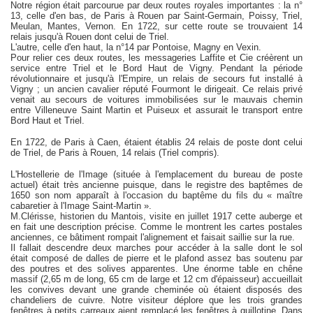
Notre région était parcourue par deux routes royales importantes : la n°
13, celle d'en bas, de Paris à Rouen par Saint-Germain, Poissy, Triel,
Meulan, Mantes, Vernon. En 1722, sur cette route se trouvaient 14
relais jusqu'à Rouen dont celui de Triel.
L'autre, celle d'en haut, la n°14 par Pontoise, Magny en Vexin.
Pour relier ces deux routes, les messageries Laffite et Cie créèrent un
service entre Triel et le Bord Haut de Vigny. Pendant la période
révolutionnaire et jusqu'à l'Empire, un relais de secours fut installé à
Vigny ; un ancien cavalier réputé Fourmont le dirigeait. Ce relais privé
venait au secours de voitures immobilisées sur le mauvais chemin
entre Villeneuve Saint Martin et Puiseux et assurait le transport entre
Bord Haut et Triel.
En 1722, de Paris à Caen, étaient établis 24 relais de poste dont celui
de Triel, de Paris à Rouen, 14 relais (Triel compris).
L'Hostellerie de l'Image (située à l'emplacement du bureau de poste
actuel) était très ancienne puisque, dans le registre des baptêmes de
1650 son nom apparaît à l'occasion du baptême du fils du « maître
cabaretier à l'Image Saint-Martin ».
M.Clérisse, historien du Mantois, visite en juillet 1917 cette auberge et
en fait une description précise. Comme le montrent les cartes postales
anciennes, ce bâtiment rompait l'alignement et faisait saillie sur la rue.
Il fallait descendre deux marches pour accéder à la salle dont le sol
était composé de dalles de pierre et le plafond assez bas soutenu par
des poutres et des solives apparentes. Une énorme table en chêne
massif (2,65 m de long, 65 cm de large et 12 cm d'épaisseur) accueillait
les convives devant une grande cheminée où étaient disposés des
chandeliers de cuivre. Notre visiteur déplore que les trois grandes
fenêtres à petits carreaux aient remplacé les fenêtres à guillotine. Dans