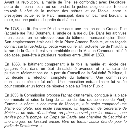
Avant la révolution, la mairie de Triel se confondait avec l'Auditoire,
sorte de tribunal local où se rendait la justice seigneuriale. Elle se
trouvait à côté de la maison des prêtres et de l'école, entre le
presbytère actuel et le Parc municipal, dans un bâtiment bordant la
route, sur une portion du jardin du château.
En 1748, on fit déplacer l'Auditoire dans une maison de la Grande Rue
(actuelle rue Paul Doumer), à l'angle de la rue du Dé. Dans les archives
municipales, on ne retrouve trace du bâtiment municipal qu'en 1853.
Son emplacement était celui de la Place Armand Badaire, et sa façade
donnait sur la rue Aubray, petite voie qui reliait l'actuelle rue de l'Hautil, à
la rue de la Gare. Il est vraisemblable que la Maison Commune ait été
déplacée, peut-être à plusieurs reprises entre 1800 et 1853.
En 1853, le bâtiment comprenant à la fois la mairie et l'école des
garçons était dans un état d'insalubrité avancée et à la suite de
plusieurs réclamations de la part du Conseil de la Salubrité Publique, il
fut décidé la réfection complète du bâtiment. Une commission
municipale spéciale fut crée. Une imposition extraordinaire fut votée
pour constituer un fonds de réserve placé au Trésor Public.
En 1855 la Commission proposa l'achat d'un terrain, contiguë à la place
communale et situé le long de la rue du Bac (actuelle rue du Pont).
Comme le décrit le document de l'époque,
« le projet comprend une
Mairie complète, une école spacieuse, un logement de Secrétaire de
Mairie et un autre d'instituteur, un préau couvert pour les enfants, une
remise pour la pompe, un Corps de Garde, une chambre de Sécurité et
une morgue, en laissant encore libre un terrain assez étendu pour le
jardin de l'instituteur. »