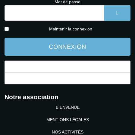
Mot de passe
AFFICH
Maintenir la connexion
CONNEXION
Mot de passe perdu ?
Identifiant perdu ?
Notre association
BIENVENUE
MENTIONS LÉGALES
NOS ACTIVITÉS