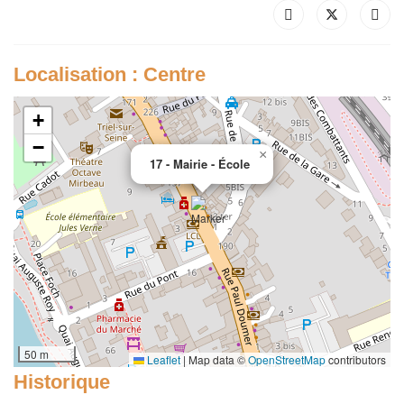
Localisation : Centre
+
−
×
17 - Mairie - École
50 m
Leaflet
|
Map data ©
OpenStreetMap
contributors
Historique