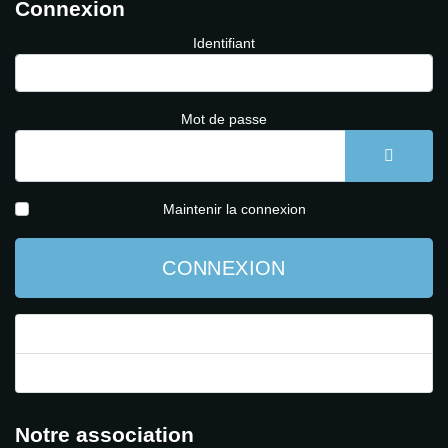
Connexion
Identifiant
Mot de passe
AFFICH
Maintenir la connexion
CONNEXION
Mot de passe perdu ?
Identifiant perdu ?
Notre association