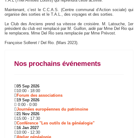
T.A.L (Triel Amitiés Loisirs) qui reprendra cette activité.
Maintenant, c’est le C.C.A.S. (Centre communal d’Action sociale) qui
organise des sorties et le T.A.L., des voyages et des sorties.
Le Club des Anciens prend sa vitesse de croisière. M. Latouche, 1er
président du club est remplacé par M. Guillon, aidé par Mme Del Rio qui
le remplacera. Mme Del Rio sera remplacée par Mme Prévost.
Françoise Solleret / Del Rio. (Mars 2023).
Nos prochains événements
05 Sep 2026
10:00
-
18:00
Forum des associations
19 Sep 2026
0:00
-
0:00
Journées européennes du patrimoine
21 Nov 2026
15:00
-
17:30
Conférence "Les outils de la généalogie"
16 Jan 2027
10:00
-
12:30
Atelier généalogie