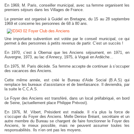
En 1969, M. Paris, conseiller municipal, avec sa femme organisent les
premiers séjours dans les Villages de France.
Le premier est organisé à Guidel en Bretagne, du 15 au 28 septembre
1969 et concerne les personnes de 68 à 80 ans.
Une importante subvention est votée par le conseil municipal, ce qui
permet à des personnes à petits revenus de partir. C’est un succès !
En 1970, c’est à Obernai que les Anciens séjournent, en 1971, en
Auvergne, 1973, au lac d’Annecy, 1975, à Voguë en Ardèche…
En 1975, M. Paris décède. Sa femme accepte de continuer à s’occuper
des vacances des Anciens.
Cette même année, est créé le Bureau d’Aide Social (B.A.S) qui
remplace les bureaux d’assistance et de bienfaisance. Il deviendra, par
la suite le C.C.A.S.
Le Foyer des Anciens est transféré, dans un local préfabriqué, en bord
de Seine, (actuellement place Philippe Prévost).
En 1976, M. Vibert, Président est malade. Il n’a plus la force de
s’occuper du Foyer des Anciens. Melle Denise Bréant, secrétaire et un
autre membre du Bureau se chargent de faire fonctionner le Foyer des
Anciens, le mieux possible, mais ne peuvent assumer toutes les
responsabilités. Ils n’en ont pas les moyens.