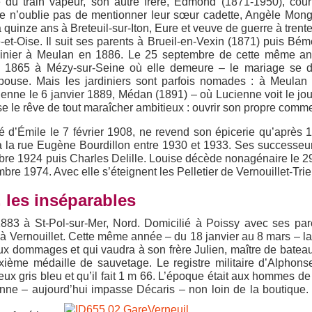
ée du train vapeur, son autre frère, Edmond (1871-1950), cour
, je n’oublie pas de mentionner leur sœur cadette, Angèle Mon
quinze ans à Breteuil-sur-Iton, Eure et veuve de guerre à trente
et-Oise. Il suit ses parents à Brueil-en-Vexin (1871) puis Bém
rdinier à Meulan en 1886. Le 25 septembre de cette même ann
e 1865 à Mézy-sur-Seine où elle demeure – le mariage se d
épouse. Mais les jardiniers sont parfois nomades : à Meulan
enne le 6 janvier 1889, Médan (1891) – où Lucienne voit le jou
lise le rêve de tout maraîcher ambitieux : ouvrir son propre comm
d’Émile le 7 février 1908, ne revend son épicerie qu’après 
ra la rue Eugène Bourdillon entre 1930 et 1933. Ses successeu
embre 1924 puis Charles Delille. Louise décède nonagénaire le 29 
re 1974. Avec elle s’éteignent les Pelletier de Vernouillet-Trie
 les inséparables
83 à St-Pol-sur-Mer, Nord. Domicilié à Poissy avec ses pare
 à Vernouillet. Cette même année – du 18 janvier au 8 mars – l
x dommages et qui vaudra à son frère Julien, maître de bateau
xième médaille de sauvetage. Le registre militaire d’Alphon
yeux gris bleu et qu’il fait 1 m 66. L’époque était aux hommes de
ienne – aujourd’hui impasse Décaris – non loin de la boutique.