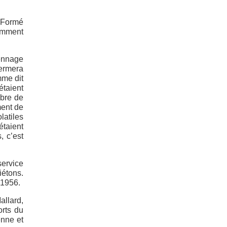
. Formé
tamment
iennage
fermera
mme dit
étaient
mbre de
ment de
latiles
étaient
, c’est
service
étons.
 1956.
allard,
orts du
enne et