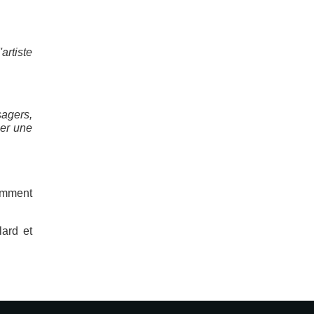
artiste
sagers,
er une
tamment
ard et