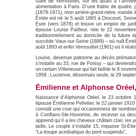
Gare de Vernouillet, sur les quais à l’arriv
alimentation à Paris. D’une fratrie de quatre
(1879-1971), mon arrière-grand-mère, mariée à 
Émile est né le 5 août 1865 à Drocourt, Seine-
Eure (vers 1878) et trouve un emploi de ja
épouse Louise Pailleur, née le 22 novembr
traditionnellement au domicile de la future 
succède Vaux-sur-Seine (1889) – où naît Émili
août 1893 et enfin Vernouillet (1901) où il réa
Louise, devenue patronne au décès prématuré 
s’installe au 33, rue de Poissy – qui deviend
un certain Villeneuve qui fait faillite le 8 nov
1958 ; Lucienne, désormais seule, le 29 septemb
Émilienne et Alphonse Oréel,
Naissance d’Alphonse Oréel, le 23 octobre 18
épouse Émilienne Pelletier, le 22 janvier 1910
connaît une crue qui occasionnera de nombreu
à Conflans-Ste-Honorine, de recevoir sa deu
apprend qu’il a les cheveux châtain clair, les 
taille. Le couple s’installe 15, impasse St-Ét
“La troupe acrobatique du pont suspendu”,