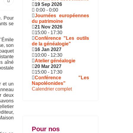
19 Sep 2026
0:00
-
0:00
Journées européennes
e. Pour
du patrimoine
ants se
21 Nov 2026
15:00
-
17:30
Conférence "Les outils
d’Émile
de la généalogie"
se, son
16 Jan 2027
paquet
10:00
-
12:30
istante
Atelier généalogie
ls aîné
20 Mar 2027
postale
15:00
-
17:30
Conférence "Les
Napoléonides"
r et un
Calendrier complet
panneau
ar deux
 savons
lletier
diteur,
 Maison
Pour nos