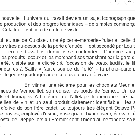
ouvelle : l’univers du travail devient un sujet iconographiqu
 de production et des progrès techniques – de simples commerç
ela leur tient lieu de carte de visite.
t, rue de Culoisel, une épicerie–mercerie–fruiterie, celle 
es vitres au-dessus de la porte d’entrée. Il est secondé par Loui
e. Lieu de travail et domicile se confondent. L’homme au 
 les produits locaux et les marchandises transitant par la gare d
té, visible sur le cliché : à l’occasion de vœux tardifs, le fi
iétaires à Sailly » (autre source de fierté) – la photo–carte 
 : le jeune quadragénaire n’a plus qu’un an à vivre.
En vitrine, une réclame pour les chocolats Meunie
nimées de Vernouillet, son église, les bords de Seine… Un 
fs et fromages. A l’intérieur de l’attelage hippomobile tiré p
lles de vin et un seul produit clairement identifiable : les
e d’olive de son frère cadet. Le toujours très élégant Octave Pe
 postes, employé d'usine, enseignant, hypnotiseur, écrivain, é
Postal de Dieppe lors du Premier conflit mondial, ne fondera sa
.