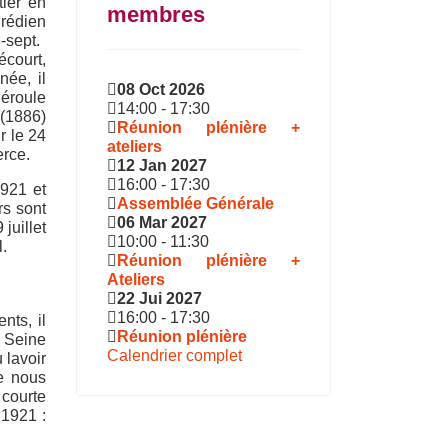
tier en
membres
grédien
-sept.
écourt,
ée, il
08 Oct 2026
éroule
14:00
-
17:30
 (1886)
Réunion plénière +
r le 24
ateliers
erce.
12 Jan 2027
16:00
-
17:30
1921 et
Assemblée Générale
rs sont
06 Mar 2027
juillet
10:00
-
11:30
l.
Réunion plénière +
Ateliers
22 Jui 2027
16:00
-
17:30
nts, il
Réunion plénière
a Seine
Calendrier complet
 lavoir
se nous
 courte
 1921 :