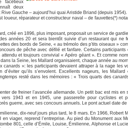
 facétieux
nnaît deux
) et Rive Gauche – aujourd’hui quai Aristide Briand (depuis 1954)
st loueur, réparateur et constructeur naval – de fauvettes(*) no
lard, créé en 1896, plus imposant, proposait un service de gard
des années 20 et sera bientôt suivie d’un restaurant qui ne 
ettes des bords de Seine, « au trémolo des p'tits oiseaux » co
concours de pêche avec défilé et fanfare. Certains participants 
rès attendu et toujours convivial « Apéro géant ». Et comme no
ion dans la Seine, les Mallard organisaient, chaque année au mo
 canards »: les participants devaient attraper à la nage les vo
 d’éviter qu’ils s’envolent. Excellents nageurs, les Mallard 
ongtemps resté dans les mémoires : « Trois quarts des canards
enter de freiner l'avancée allemande. Un petit bac est mis en 
 vers 1943 et en 1945, une passerelle pour cyclistes et pi
près guerre, avec ses concours annuels. Le pont actuel date de
ilienne, dix-neuf jours plus tard, le 8 mars. En 1966, Robert M
al en viager, reprend l’entreprise. Au pied du Monument aux M
a tombe 801, celle d’Émile, Louise, Émilienne, Alphonse et Luci