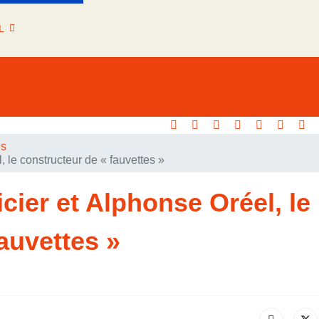
L
es
l, le constructeur de « fauvettes »
picier et Alphonse Oréel, le
auvettes »