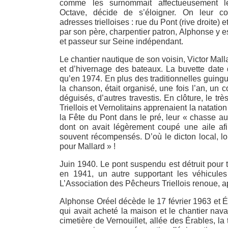
comme les surnommait affectueusement le
Octave, décide de s’éloigner. On leur co
adresses trielloises : rue du Pont (rive droite
par son père, charpentier patron, Alphonse y e
et passeur sur Seine indépendant.
Le chantier nautique de son voisin, Victor Mal
et d’hivernage des bateaux. La buvette date 
qu’en 1974. En plus des traditionnelles guingu
la chanson, était organisé, une fois l’an, un 
déguisés, d’autres travestis. En clôture, le t
Triellois et Vernolitains apprenaient la natat
la Fête du Pont dans le pré, leur « chasse aux
dont on avait légèrement coupé une aile afin
souvent récompensés. D’où le dicton local, l
pour Mallard » !
Juin 1940. Le pont suspendu est détruit pour t
en 1941, un autre supportant les véhicules
L’Association des Pêcheurs Triellois renoue, a
Alphonse Oréel décède le 17 février 1963 et Ém
qui avait acheté la maison et le chantier nav
cimetière de Vernouillet, allée des Érables, l