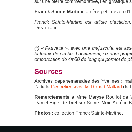
sur une pierre commémorative, l'énigmatique s
Franck Sainte-Martine
, arrière-petit-neveu d’É
Franck Sainte-Martine est artiste plasticien,
Dreamland
.
(*) « Fauvette », avec une majuscule, est as
bateaux de pêche. Localement, ce nom propr
embarcation de 4m50 de long qui permet de pê
Sources
Archives départementales des Yvelines ; mair
l’article
L’entretien avec M. Robert Mallard
de D
Remerciements
à Mme Maryse Roullot de Va
Daniel Biget de Triel-sur-Seine, Mme Aurélie 
Photos
: collection Franck Sainte-Martine.