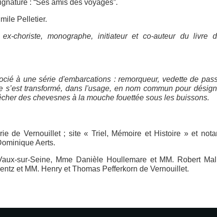
ignature : “Ses amis des voyages”.
mile Pelletier.
 ex-choriste, monographe, initiateur et co-auteur du livre d'
socié à une série d'embarcations : remorqueur, vedette de pas
e s’est transformé, dans l'usage, en nom commun pour désign
cher des chevesnes à la mouche fouettée sous les buissons.
ie de Vernouillet ; site « Triel, Mémoire et Histoire » et no
ominique Aerts.
ux-sur-Seine, Mme Danièle Houllemare et MM. Robert Mall
Bentz et MM. Henry et Thomas Pefferkorn de Vernouillet.