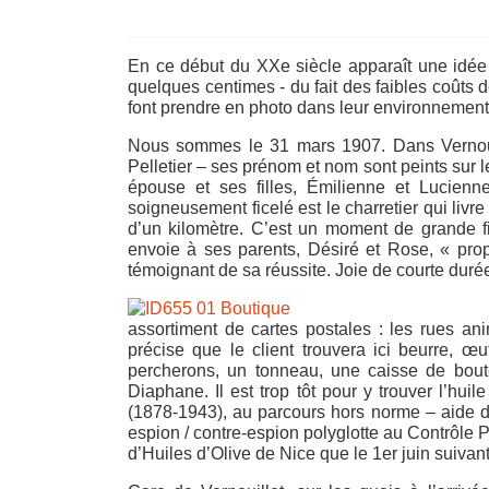
En ce début du XXe siècle apparaît une idée n
quelques centimes - du fait des faibles coûts
font prendre en photo dans leur environnement. C
Nous sommes le 31 mars 1907. Dans Vernouille
Pelletier – ses prénom et nom sont peints sur l
épouse et ses filles, Émilienne et Lucienn
soigneusement ficelé est le charretier qui livre
d’un kilomètre. C’est un moment de grande fier
envoie à ses parents, Désiré et Rose, « propr
témoignant de sa réussite. Joie de courte durée
assortiment de cartes postales : les rues a
précise que le client trouvera ici beurre, œu
percherons, un tonneau, une caisse de boutei
Diaphane. Il est trop tôt pour y trouver l’huil
(1878-1943), au parcours hors norme – aide de
espion / contre-espion polyglotte au Contrôle 
d’Huiles d’Olive de Nice que le 1er juin suivant