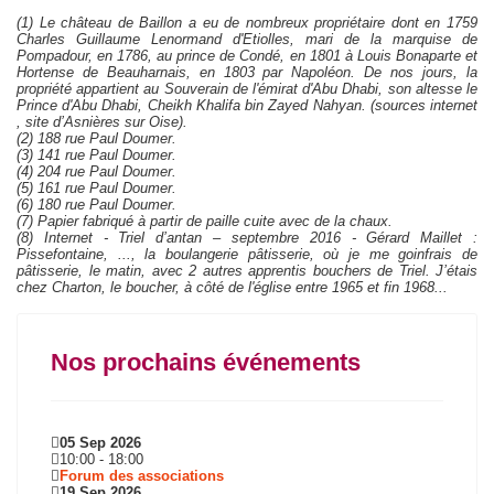
(1) Le château de Baillon a eu de nombreux propriétaire dont en 1759
Charles Guillaume Lenormand d'Etiolles, mari de la marquise de
Pompadour, en 1786, au prince de Condé, en 1801 à Louis Bonaparte et
Hortense de Beauharnais, en 1803 par Napoléon. De nos jours, la
propriété appartient au Souverain de l'émirat d'Abu Dhabi, son altesse le
Prince d'Abu Dhabi, Cheikh Khalifa bin Zayed Nahyan. (sources internet
, site d’Asnières sur Oise).
(2) 188 rue Paul Doumer.
(3) 141 rue Paul Doumer.
(4) 204 rue Paul Doumer.
(5) 161 rue Paul Doumer.
(6) 180 rue Paul Doumer.
(7) Papier fabriqué à partir de paille cuite avec de la chaux.
(8) Internet - Triel d’antan – septembre 2016 - Gérard Maillet :
Pissefontaine, ..., la boulangerie pâtisserie, où je me goinfrais de
pâtisserie, le matin, avec 2 autres apprentis bouchers de Triel. J’étais
chez Charton, le boucher, à côté de l'église entre 1965 et fin 1968...
Nos prochains événements
05 Sep 2026
10:00
-
18:00
Forum des associations
19 Sep 2026