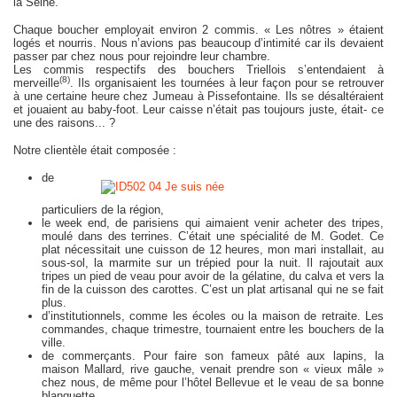
la Seine.
Chaque boucher employait environ 2 commis. « Les nôtres » étaient
logés et nourris. Nous n’avions pas beaucoup d’intimité car ils devaient
passer par chez nous pour rejoindre leur chambre.
Les commis respectifs des bouchers Triellois s’entendaient à
(8)
merveille
. Ils organisaient les tournées à leur façon pour se retrouver
à une certaine heure chez Jumeau à Pissefontaine. Ils se désaltéraient
et jouaient au baby-foot. Leur caisse n’était pas toujours juste, était- ce
une des raisons... ?
Notre clientèle était composée :
de
particuliers de la région,
le week end, de parisiens qui aimaient venir acheter des tripes,
moulé dans des terrines. C’était une spécialité de M. Godet. Ce
plat nécessitait une cuisson de 12 heures, mon mari installait, au
sous-sol, la marmite sur un trépied pour la nuit. Il rajoutait aux
tripes un pied de veau pour avoir de la gélatine, du calva et vers la
fin de la cuisson des carottes. C’est un plat artisanal qui ne se fait
plus.
d’institutionnels, comme les écoles ou la maison de retraite. Les
commandes, chaque trimestre, tournaient entre les bouchers de la
ville.
de commerçants. Pour faire son fameux pâté aux lapins, la
maison Mallard, rive gauche, venait prendre son « vieux mâle »
chez nous, de même pour l’hôtel Bellevue et le veau de sa bonne
blanquette.