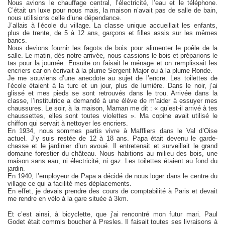
Nous avions le chauffage central, l’électricité, l’eau et le téléphone.
C’était un luxe pour nous mais, la maison n’avait pas de salle de bain,
nous utilisions celle d’une dépendance.
J’allais à l’école du village. La classe unique accueillait les enfants,
plus de trente, de 5 à 12 ans, garçons et filles assis sur les mêmes
bancs.
Nous devions fournir les fagots de bois pour alimenter le poêle de la
salle. Le matin, dès notre arrivée, nous cassions le bois et préparions le
tas pour la journée. Ensuite on faisait le ménage et on remplissait les
encriers car on écrivait à la plume Sergent Major ou à la plume Ronde.
Je me souviens d’une anecdote au sujet de l’encre. Les toilettes de
l’école étaient à la turc et un jour, plus de lumière. Dans le noir, j’ai
glissé et mes pieds se sont retrouvés dans le trou. Arrivée dans la
classe, l’institutrice a demandé à une élève de m’aider à essuyer mes
chaussures. Le soir, à la maison, Maman me dit : « qu’est-il arrivé à tes
chaussettes, elles sont toutes violettes ». Ma copine avait utilisé le
chiffon qui servait à nettoyer les encriers.
En 1934, nous sommes partis vivre à Maffliers dans le Val d’Oise
actuel. J’y suis restée de 12 à 18 ans. Papa était devenu le garde-
chasse et le jardinier d’un avoué. Il entretenait et surveillait le grand
domaine forestier du château. Nous habitions au milieu des bois, une
maison sans eau, ni électricité, ni gaz. Les toilettes étaient au fond du
jardin.
En 1940, l’employeur de Papa a décidé de nous loger dans le centre du
village ce qui a facilité mes déplacements.
En effet, je devais prendre des cours de comptabilité à Paris et devait
me rendre en vélo à la gare située à 3km.
Et c’est ainsi, à bicyclette, que j’ai rencontré mon futur mari. Paul
Godet était commis boucher à Presles. Il faisait toutes ses livraisons à