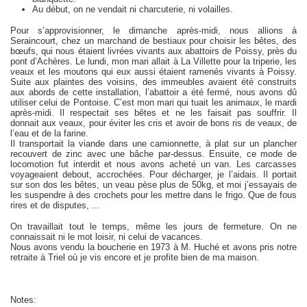
Au début, on ne vendait ni charcuterie, ni volailles.
Pour s’approvisionner, le dimanche après-midi, nous allions à
Seraincourt, chez un marchand de bestiaux pour choisir les bêtes, des
bœufs, qui nous étaient livrées vivants aux abattoirs de Poissy, près du
pont d’Achères. Le lundi, mon mari allait à La Villette pour la triperie, les
veaux et les moutons qui eux aussi étaient ramenés vivants à Poissy.
Suite aux plaintes des voisins, des immeubles avaient été construits
aux abords de cette installation, l’abattoir a été fermé, nous avons dû
utiliser celui de Pontoise. C’est mon mari qui tuait les animaux, le mardi
après-midi. Il respectait ses bêtes et ne les faisait pas souffrir. Il
donnait aux veaux, pour éviter les cris et avoir de bons ris de veaux, de
l’eau et de la farine.
Il transportait la viande dans une camionnette, à plat sur un plancher
recouvert de zinc avec une bâche par-dessus. Ensuite, ce mode de
locomotion fut interdit et nous avons acheté un van. Les carcasses
voyageaient debout, accrochées. Pour décharger, je l’aidais. Il portait
sur son dos les bêtes, un veau pèse plus de 50kg, et moi j’essayais de
les suspendre à des crochets pour les mettre dans le frigo. Que de fous
rires et de disputes, ...
On travaillait tout le temps, même les jours de fermeture. On ne
connaissait ni le mot loisir, ni celui de vacances.
Nous avons vendu la boucherie en 1973 à M. Huché et avons pris notre
retraite à Triel où je vis encore et je profite bien de ma maison.
Notes: