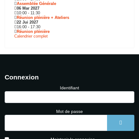
Assemblée Générale
06 Mar 2027
10:00
-
11:30
Réunion plénière + Ateliers
22 Jui 2027
16:00
-
17:30
Réunion plénière
Calendrier complet
Connexion
Identifiant
Mot de passe
AFFICH