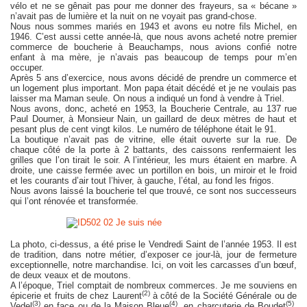
vélo et ne se gênait pas pour me donner des frayeurs, sa « bécane »
n’avait pas de lumière et la nuit on ne voyait pas grand-chose.
Nous nous sommes mariés en 1943 et avons eu notre fils Michel, en
1946. C’est aussi cette année-là, que nous avons acheté notre premier
commerce de boucherie à Beauchamps, nous avions confié notre
enfant à ma mère, je n’avais pas beaucoup de temps pour m’en
occuper.
Après 5 ans d’exercice, nous avons décidé de prendre un commerce et
un logement plus important. Mon papa était décédé et je ne voulais pas
laisser ma Maman seule. On nous a indiqué un fond à vendre à Triel.
Nous avons, donc, acheté en 1953, la Boucherie Centrale, au 137 rue
Paul Doumer, à Monsieur Nain, un gaillard de deux mètres de haut et
pesant plus de cent vingt kilos. Le numéro de téléphone était le 91.
La boutique n’avait pas de vitrine, elle était ouverte sur la rue. De
chaque côté de la porte à 2 battants, des caissons renfermaient les
grilles que l’on tirait le soir. A l’intérieur, les murs étaient en marbre. A
droite, une caisse fermée avec un portillon en bois, un miroir et le froid
et les courants d’air tout l’hiver, à gauche, l’étal, au fond les frigos.
Nous avons laissé la boucherie tel que trouvé, ce sont nos successeurs
qui l’ont rénovée et transformée.
La photo, ci-dessus, a été prise le Vendredi Saint de l’année 1953. Il est
de tradition, dans notre métier, d’exposer ce jour-là, jour de fermeture
exceptionnelle, notre marchandise. Ici, on voit les carcasses d’un bœuf,
de deux veaux et de moutons.
A l’époque, Triel comptait de nombreux commerces. Je me souviens en
(2)
épicerie et fruits de chez Laurent
à côté de la Société Générale ou de
(3)
(4)
(5)
Vedel
en face ou de la Maison Bleue
, en charcuterie de Boudet
,