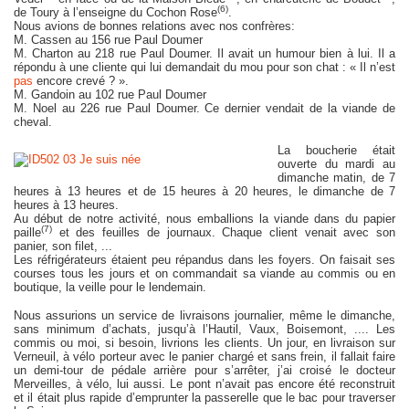
(6)
de Toury à l’enseigne du Cochon Rose
.
Nous avions de bonnes relations avec nos confrères:
M. Cassen au 156 rue Paul Doumer
M. Charton au 218 rue Paul Doumer. Il avait un humour bien à lui. Il a
répondu à une cliente qui lui demandait du mou pour son chat : « Il n’est
pas
encore crevé ? ».
M. Gandoin au 102 rue Paul Doumer
M. Noel au 226 rue Paul Doumer. Ce dernier vendait de la viande de
cheval.
La boucherie était
ouverte du mardi au
dimanche matin, de 7
heures à 13 heures et de 15 heures à 20 heures, le dimanche de 7
heures à 13 heures.
Au début de notre activité, nous emballions la viande dans du papier
(7)
paille
et des feuilles de journaux. Chaque client venait avec son
panier, son filet, ...
Les réfrigérateurs étaient peu répandus dans les foyers. On faisait ses
courses tous les jours et on commandait sa viande au commis ou en
boutique, la veille pour le lendemain.
Nous assurions un service de livraisons journalier, même le dimanche,
sans minimum d’achats, jusqu’à l’Hautil, Vaux, Boisemont, .... Les
commis ou moi, si besoin, livrions les clients. Un jour, en livraison sur
Verneuil, à vélo porteur avec le panier chargé et sans frein, il fallait faire
un demi-tour de pédale arrière pour s’arrêter, j’ai croisé le docteur
Merveilles, à vélo, lui aussi. Le pont n’avait pas encore été reconstruit
et il était plus rapide d’emprunter la passerelle que le bac pour traverser