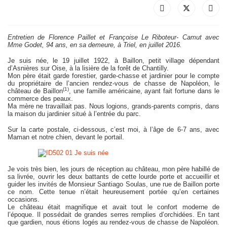
Entretien de Florence Paillet et Françoise Le Riboteur- Camut avec
Mme Godet, 94 ans, en sa demeure, à Triel, en juillet 2016.
Je suis née, le 19 juillet 1922, à Baillon, petit village dépendant
d’Asnières sur Oise, à la lisière de la forêt de Chantilly.
Mon père était garde forestier, garde-chasse et jardinier pour le compte
du propriétaire de l’ancien rendez-vous de chasse de Napoléon, le
(1)
château de Baillon
, une famille américaine, ayant fait fortune dans le
commerce des peaux.
Ma mère ne travaillait pas. Nous logions, grands-parents compris, dans
la maison du jardinier situé à l’entrée du parc.
Sur la carte postale, ci-dessous, c’est moi, à l’âge de 6-7 ans, avec
Maman et notre chien, devant le portail.
Je vois très bien, les jours de réception au château, mon père habillé de
sa livrée, ouvrir les deux battants de cette lourde porte et accueillir et
guider les invités de Monsieur Santiago Soulas, une rue de Baillon porte
ce nom. Cette tenue n’était heureusement portée qu’en certaines
occasions.
Le château était magnifique et avait tout le confort moderne de
l’époque. Il possédait de grandes serres remplies d’orchidées. En tant
que gardien, nous étions logés au rendez-vous de chasse de Napoléon.