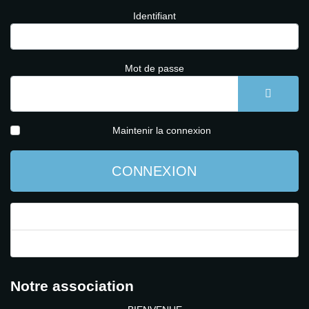
Identifiant
Mot de passe
AFFICH
Maintenir la connexion
CONNEXION
Mot de passe perdu ?
Identifiant perdu ?
Notre association