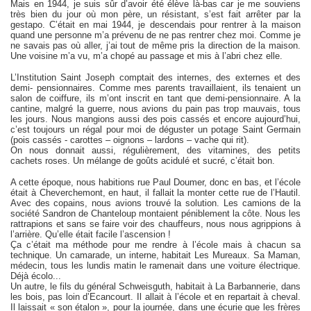
Mais en 1944, je suis sûr d’avoir été élève là-bas car je me souviens
très bien du jour où mon père, un résistant, s’est fait arrêter par la
gestapo. C’était en mai 1944, je descendais pour rentrer à la maison
quand une personne m’a prévenu de ne pas rentrer chez moi. Comme je
ne savais pas où aller, j’ai tout de même pris la direction de la maison.
Une voisine m’a vu, m’a chopé au passage et mis à l’abri chez elle.
L’Institution Saint Joseph comptait des internes, des externes et des
demi- pensionnaires. Comme mes parents travaillaient, ils tenaient un
salon de coiffure, ils m’ont inscrit en tant que demi-pensionnaire. A la
cantine, malgré la guerre, nous avions du pain pas trop mauvais, tous
les jours. Nous mangions aussi des pois cassés et encore aujourd’hui,
c’est toujours un régal pour moi de déguster un potage Saint Germain
(pois cassés - carottes – oignons – lardons – vache qui rit).
On nous donnait aussi, régulièrement, des vitamines, des petits
cachets roses. Un mélange de goûts acidulé et sucré, c’était bon.
A cette époque, nous habitions rue Paul Doumer, donc en bas, et l’école
était à Cheverchemont, en haut, il fallait la monter cette rue de l’Hautil.
Avec des copains, nous avions trouvé la solution. Les camions de la
société Sandron de Chanteloup montaient péniblement la côte. Nous les
rattrapions et sans se faire voir des chauffeurs, nous nous agrippions à
l’arrière. Qu’elle était facile l’ascension !
Ça c’était ma méthode pour me rendre à l’école mais à chacun sa
technique. Un camarade, un interne, habitait Les Mureaux. Sa Maman,
médecin, tous les lundis matin le ramenait dans une voiture électrique.
Déjà écolo...
Un autre, le fils du général Schweisguth, habitait à La Barbannerie, dans
les bois, pas loin d’Ecancourt. Il allait à l’école et en repartait à cheval.
Il laissait « son étalon », pour la journée, dans une écurie que les frères