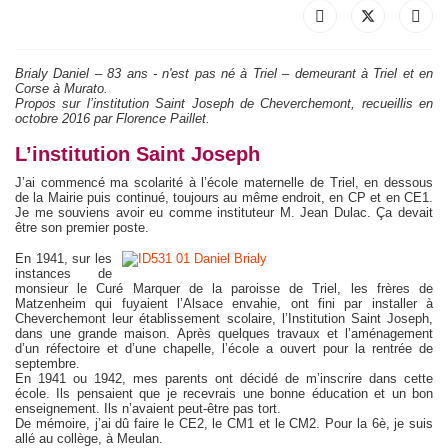
Brialy Daniel – 83 ans - n'est pas né à Triel – demeurant à Triel et en
Corse à Murato.
Propos sur l’institution Saint Joseph de Cheverchemont, recueillis en
octobre 2016 par Florence Paillet.
L’institution Saint Joseph
J’ai commencé ma scolarité à l’école maternelle de Triel, en dessous
de la Mairie puis continué, toujours au même endroit, en CP et en CE1.
Je me souviens avoir eu comme instituteur M. Jean Dulac. Ça devait
être son premier poste.
En 1941, sur les
instances de
monsieur le Curé Marquer de la paroisse de Triel, les frères de
Matzenheim qui fuyaient l’Alsace envahie, ont fini par installer à
Cheverchemont leur établissement scolaire, l’Institution Saint Joseph,
dans une grande maison. Après quelques travaux et l’aménagement
d’un réfectoire et d’une chapelle, l’école a ouvert pour la rentrée de
septembre.
En 1941 ou 1942, mes parents ont décidé de m’inscrire dans cette
école. Ils pensaient que je recevrais une bonne éducation et un bon
enseignement. Ils n’avaient peut-être pas tort.
De mémoire, j’ai dû faire le CE2, le CM1 et le CM2. Pour la 6è, je suis
allé au collège, à Meulan.