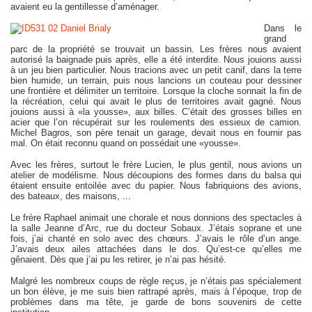
avaient eu la gentillesse d’aménager.
Dans le
grand
parc de la propriété se trouvait un bassin. Les frères nous avaient
autorisé la baignade puis après, elle a été interdite. Nous jouions aussi
à un jeu bien particulier. Nous tracions avec un petit canif, dans la terre
bien humide, un terrain, puis nous lancions un couteau pour dessiner
une frontière et délimiter un territoire. Lorsque la cloche sonnait la fin de
la récréation, celui qui avait le plus de territoires avait gagné. Nous
jouions aussi à «la yousse», aux billes. C’était des grosses billes en
acier que l’on récupérait sur les roulements des essieux de camion.
Michel Bagros, son père tenait un garage, devait nous en fournir pas
mal. On était reconnu quand on possédait une «yousse».
Avec les frères, surtout le frère Lucien, le plus gentil, nous avions un
atelier de modélisme. Nous découpions des formes dans du balsa qui
étaient ensuite entoilée avec du papier. Nous fabriquions des avions,
des bateaux, des maisons, ...
Le frère Raphael animait une chorale et nous donnions des spectacles à
la salle Jeanne d’Arc, rue du docteur Sobaux. J’étais soprane et une
fois, j’ai chanté en solo avec des chœurs. J’avais le rôle d’un ange.
J’avais deux ailes attachées dans le dos. Qu’est-ce qu’elles me
gênaient. Dès que j’ai pu les retirer, je n’ai pas hésité.
Malgré les nombreux coups de règle reçus, je n’étais pas spécialement
un bon élève, je me suis bien rattrapé après, mais à l’époque, trop de
problèmes dans ma tête, je garde de bons souvenirs de cette