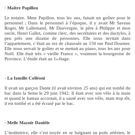
-
Maître Papillon
Le notaire. Mme Papillon, tous les ans, faisait un goûter pour le
personnel ; Dans le personnel à l’époque, il y avait Mr Saveau
Roger, Mr Lallemand, Mr Dauvergne, le père à Philippe et mon
oncle, Henri Gallot, comme clerc, des secrétaires et des dactylos, à
peu près une dizaine de personnes. Elle nous invitait dans
l’appartement, c’était au rez de chaussée au 150 rue Paul Doumer.
Elle nous servait le goûter et se mettait au piano, tous les ans pour
Noël. Elle était très « vieille France », vraiment la bourgeoise de
Province. L’étude était au 1
étage.
er
-
La famille Colléoni
Il avait un garçon Dante (il avait environ 25 ans) qui est tombé du
bac dans la Seine le 29 juin 1942. Il était avec son vélo à la main
et quand le bateau accostait, il a sauté avec son vélo, mais trop tôt,
il est tombé et a été écrasé par le bac.
-
Melle Mazuir Danièle
L’institutrice, elle s’est noyée en se baignant au puits artésien, le