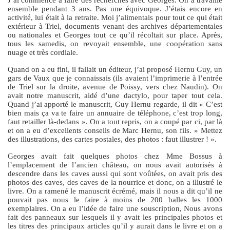
J’ai commencé à faire des recherches avec Georges. On a travaillé
ensemble pendant 3 ans. Pas une équivoque. J’étais encore en
activité, lui était à la retraite. Moi j’alimentais pour tout ce qui était
extérieur à Triel, documents venant des archives départementales
ou nationales et Georges tout ce qu’il récoltait sur place. Après,
tous les samedis, on revoyait ensemble, une coopération sans
nuage et très cordiale.
Quand on a eu fini, il fallait un éditeur, j’ai proposé Hernu Guy, un
gars de Vaux que je connaissais (ils avaient l’imprimerie à l’entrée
de Triel sur la droite, avenue de Poissy, vers chez Naudin). On
avait notre manuscrit, aidé d’une dactylo, pour taper tout cela.
Quand j’ai apporté le manuscrit, Guy Hernu regarde, il dit « C’est
bien mais ça va te faire un annuaire de téléphone, c’est trop long,
faut retailler là-dedans ». On a tout repris, on a coupé par ci, par là
et on a eu d’excellents conseils de Marc Hernu, son fils. » Mettez
des illustrations, des cartes postales, des photos : faut illustrer ! ».
Georges avait fait quelques photos chez Mme Bossus à
l’emplacement de l’ancien château, on nous avait autorisés à
descendre dans les caves aussi qui sont voûtées, on avait pris des
photos des caves, des caves de la nourrice et donc, on a illustré le
livre. On a ramené le manuscrit écrémé, mais il nous a dit qu’il ne
pouvait pas nous le faire à moins de 200 balles les 1000
exemplaires. On a eu l’idée de faire une souscription, Nous avons
fait des panneaux sur lesquels il y avait les principales photos et
les titres des principaux articles qu’il y aurait dans le livre et on a