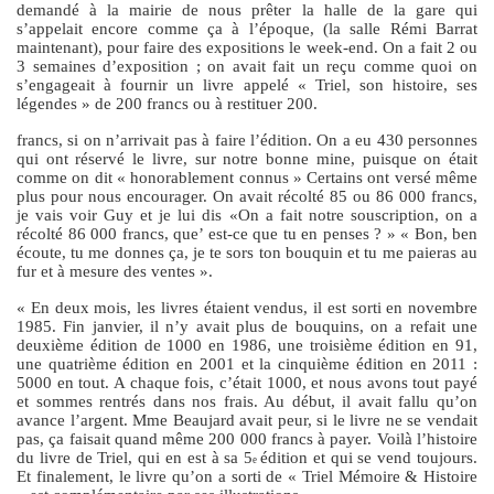
demandé à la mairie de nous prêter la halle de la gare qui
s’appelait encore comme ça à l’époque, (la salle Rémi Barrat
maintenant), pour faire des expositions le week-end. On a fait 2 ou
3 semaines d’exposition ; on avait fait un reçu comme quoi on
s’engageait à fournir un livre appelé « Triel, son histoire, ses
légendes » de 200 francs ou à restituer 200.
francs, si on n’arrivait pas à faire l’édition. On a eu 430 personnes
qui ont réservé le livre, sur notre bonne mine, puisque on était
comme on dit « honorablement connus » Certains ont versé même
plus pour nous encourager. On avait récolté 85 ou 86 000 francs,
je vais voir Guy et je lui dis «On a fait notre souscription, on a
récolté 86 000 francs, que’ est-ce que tu en penses ? » « Bon, ben
écoute, tu me donnes ça, je te sors ton bouquin et tu me paieras au
fur et à mesure des ventes ».
« En deux mois, les livres étaient vendus, il est sorti en novembre
1985. Fin janvier, il n’y avait plus de bouquins, on a refait une
deuxième édition de 1000 en 1986, une troisième édition en 91,
une quatrième édition en 2001 et la cinquième édition en 2011 :
5000 en tout. A chaque fois, c’était 1000, et nous avons tout payé
et sommes rentrés dans nos frais. Au début, il avait fallu qu’on
avance l’argent. Mme Beaujard avait peur, si le livre ne se vendait
pas, ça faisait quand même 200 000 francs à payer. Voilà l’histoire
du livre de Triel, qui en est à sa 5
édition et qui se vend toujours.
e
Et finalement, le livre qu’on a sorti de « Triel Mémoire & Histoire