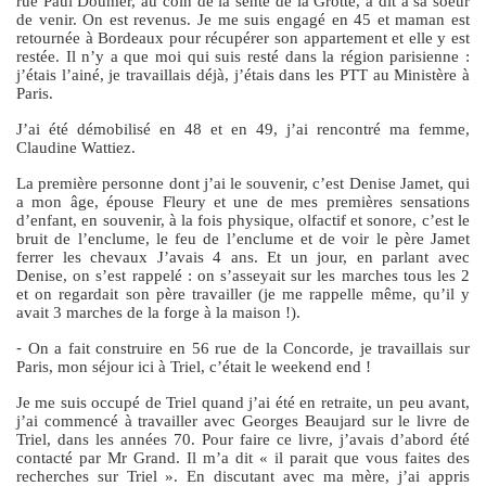
rue Paul Doumer, au coin de la sente de la Grotte, a dit à sa soeur
de venir. On est revenus. Je me suis engagé en 45 et maman est
retournée à Bordeaux pour récupérer son appartement et elle y est
restée. Il n’y a que moi qui suis resté dans la région parisienne :
j’étais l’ainé, je travaillais déjà, j’étais dans les PTT au Ministère à
Paris.
J’ai été démobilisé en 48 et en 49, j’ai rencontré ma femme,
Claudine Wattiez.
La première personne dont j’ai le souvenir, c’est Denise Jamet, qui
a mon âge, épouse Fleury et une de mes premières sensations
d’enfant, en souvenir, à la fois physique, olfactif et sonore, c’est le
bruit de l’enclume, le feu de l’enclume et de voir le père Jamet
ferrer les chevaux J’avais 4 ans. Et un jour, en parlant avec
Denise, on s’est rappelé : on s’asseyait sur les marches tous les 2
et on regardait son père travailler (je me rappelle même, qu’il y
avait 3 marches de la forge à la maison !).
-
On a fait construire en 56 rue de la Concorde, je travaillais sur
Paris, mon séjour ici à Triel, c’était le weekend end !
Je me suis occupé de Triel quand j’ai été en retraite, un peu avant,
j’ai commencé à travailler avec Georges Beaujard sur le livre de
Triel, dans les années 70. Pour faire ce livre, j’avais d’abord été
contacté par Mr Grand. Il m’a dit « il parait que vous faites des
recherches sur Triel ». En discutant avec ma mère, j’ai appris