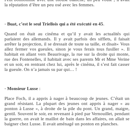
la réputation d’être un peu osé avec les femmes.
-
Buat, c’est le seul Triellois qui a été exécuté en 45
.
Quand on était au cinéma et qu’il y avait les actualités qui
parlaient des allemands. Il y avait parfois des sifflets, il faisait
arrêter la projection, il se dressait de toute sa taille, et disait« Vous
allez fermer vos gueules, sinon je vous ferais tous fusiller ». Il
habitait en allant vers Beaurivage, la rue sur la droite qui monte,
rue des Fontenelles, il habitait avec ses parents Mr et Mme Verine
et un soir, en rentrant chez lui, après le cinéma, il s’est fait casser
la gueule. On n’a jamais su par qui… !
-
Monsieur Lusse
:
Place Foch, il a appris à nager à beaucoup de jeunes. C’était un
grand résistant. La plupart des jeunes ont appris à nager « au
ponton à Lusse », à droite de la pile du pont. Un grand, maigre,
gentil. Souvent le soir, en revenant à pied par Vernouillet, pendant
la guerre, on avait le maillot de bain dans les affaires, on allait se
baigner chez Lusse. Il avait aménagé un ponton en planches.