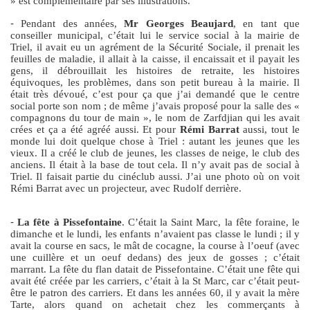
» est complémentaire par ses illustrations.
-
Pendant des années,
Mr Georges Beaujard
, en tant que
conseiller municipal, c’était lui le service social à la mairie de
Triel, il avait eu un agrément de la Sécurité Sociale, il prenait les
feuilles de maladie, il allait à la caisse, il encaissait et il payait les
gens, il débrouillait les histoires de retraite, les histoires
équivoques, les problèmes, dans son petit bureau à la mairie. Il
était très dévoué, c’est pour ça que j’ai demandé que le centre
social porte son nom ; de même j’avais proposé pour la salle des «
compagnons du tour de main », le nom de Zarfdjian qui les avait
crées et ça a été agréé aussi. Et pour
Rémi Barrat
aussi, tout le
monde lui doit quelque chose à Triel : autant les jeunes que les
vieux. Il a créé le club de jeunes, les classes de neige, le club des
anciens. Il était à la base de tout cela. Il n’y avait pas de social à
Triel. Il faisait partie du cinéclub aussi. J’ai une photo où on voit
Rémi Barrat avec un projecteur, avec Rudolf derrière.
-
La fête à Pissefontaine
. C’était la Saint Marc, la fête foraine, le
dimanche et le lundi, les enfants n’avaient pas classe le lundi ; il y
avait la course en sacs, le mât de cocagne, la course à l’oeuf (avec
une cuillère et un oeuf dedans) des jeux de gosses ; c’était
marrant. La fête du flan datait de Pissefontaine. C’était une fête qui
avait été créée par les carriers, c’était à la St Marc, car c’était peut-
être le patron des carriers. Et dans les années 60, il y avait la mère
Tarte, alors quand on achetait chez les commerçants à