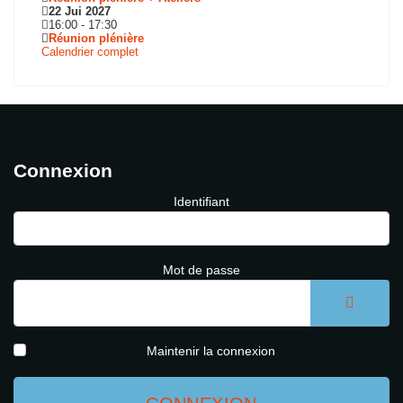
22 Jui 2027
16:00
-
17:30
Réunion plénière
Calendrier complet
Connexion
Identifiant
Mot de passe
AFFICH
Maintenir la connexion