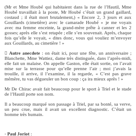
(Mr et Mme Houbé qui habitaient dans la rue de l’Hautil, Mme
Houbé travaillait à la poste, Mr Houbé c’était un grand gaillard,
costaud ; il était mort brutalement,) « Encore 2, 3 jours et aux
Gouillards (cimetière) avec le camarade Houbé » je me voyais
avec ma femme enceinte, la grand-mère prête à canner et les 2
gosses; après elle s’est retapée ; elle s’en souvenait. Après, chaque
fois qu’elle le voyait, « dites donc, vous qui vouliez m’envoyer
aux Gouillards, au cimetière ! »

Autre anecdote
: on était ici, pour une fête, un anniversaire ;
Blanchette, Mme Wattiez, dame très distinguée, dans l’après-midi,
elle fait un malaise. On appelle Gaston, elle était sortie, on l’avait
mise sur la terrasse pour qu’elle prenne l’air ; moi j’avais la
trouille, il arrive, il l’examine, il la regarde, « C’est pas grave
mémère, tu vas dégueuler un bon coup : ça ira mieux après ! »
Mr De Chirac avait fait beaucoup pour le sport à Triel et le stade
de l’Hautil porte son nom.
Il a beaucoup marqué son passage à Triel, par sa bonté, sa verve,
un peu crue, mais il avait un excellent diagnostic. C’était un
homme très humain.
-
Paul Joriot
: