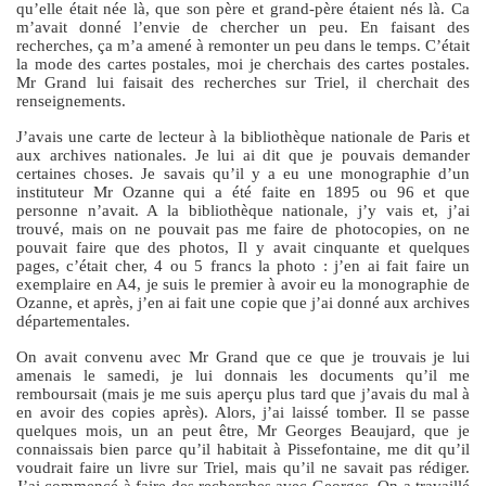
qu’elle était née là, que son père et grand-père étaient nés là. Ca
m’avait donné l’envie de chercher un peu. En faisant des
recherches, ça m’a amené à remonter un peu dans le temps. C’était
la mode des cartes postales, moi je cherchais des cartes postales.
Mr Grand lui faisait des recherches sur Triel, il cherchait des
renseignements.
J’avais une carte de lecteur à la bibliothèque nationale de Paris et
aux archives nationales. Je lui ai dit que je pouvais demander
certaines choses. Je savais qu’il y a eu une monographie d’un
instituteur Mr Ozanne qui a été faite en 1895 ou 96 et que
personne n’avait. A la bibliothèque nationale, j’y vais et, j’ai
trouvé, mais on ne pouvait pas me faire de photocopies, on ne
pouvait faire que des photos, Il y avait cinquante et quelques
pages, c’était cher, 4 ou 5 francs la photo : j’en ai fait faire un
exemplaire en A4, je suis le premier à avoir eu la monographie de
Ozanne, et après, j’en ai fait une copie que j’ai donné aux archives
départementales.
On avait convenu avec Mr Grand que ce que je trouvais je lui
amenais le samedi, je lui donnais les documents qu’il me
remboursait (mais je me suis aperçu plus tard que j’avais du mal à
en avoir des copies après). Alors, j’ai laissé tomber. Il se passe
quelques mois, un an peut être, Mr Georges Beaujard, que je
connaissais bien parce qu’il habitait à Pissefontaine, me dit qu’il
voudrait faire un livre sur Triel, mais qu’il ne savait pas rédiger.