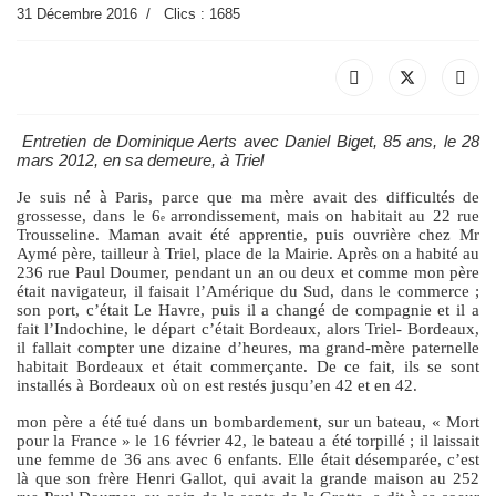
31 Décembre 2016
Clics : 1685
Entretien de Dominique Aerts avec Daniel Biget, 85 ans, le 28
mars 2012, en sa demeure, à Triel
Je suis né à Paris, parce que ma mère avait des difficultés de
grossesse, dans le 6
arrondissement, mais on habitait au 22 rue
e
Trousseline. Maman avait été apprentie, puis ouvrière chez Mr
Aymé père, tailleur à Triel, place de la Mairie. Après on a habité au
236 rue Paul Doumer, pendant un an ou deux et comme mon père
était navigateur, il faisait l’Amérique du Sud, dans le commerce ;
son port, c’était Le Havre, puis il a changé de compagnie et il a
fait l’Indochine, le départ c’était Bordeaux, alors Triel- Bordeaux,
il fallait compter une dizaine d’heures, ma grand-mère paternelle
habitait Bordeaux et était commerçante. De ce fait, ils se sont
installés à Bordeaux où on est restés jusqu’en 42 et en 42.
mon père a été tué dans un bombardement, sur un bateau, « Mort
pour la France » le 16 février 42, le bateau a été torpillé ; il laissait
une femme de 36 ans avec 6 enfants. Elle était désemparée, c’est
là que son frère Henri Gallot, qui avait la grande maison au 252