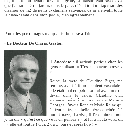
clé, il était tout penaud devant la grille, sa maison était rasée ! Ce
que j’ai ramené du jardin, dans le parc, c’était tout un tapis sur des
dizaines de m2 de petits cyclamens sauvages, ça m’a envahi toute
la plate-bande dans mon jardin, bien agréablement…
Parmi les personnages marquants du passé à Triel
-
Le Docteur De Chirac Gaston

Anecdote
: il arrivait parfois chez les
gens en disant « T’es pas encore crevé ?
»
Reine, la mère de Claudine Biget, ma
femme, avait fait un accident vasculaire,
elle était mal en point, on lui avait mis un
divan dans le salon, Claudine était
enceinte prête à accoucher de Marie -
Georges, j’avais René et Marie Reine qui
étaient petits, ma belle mère couchée là à
moitié naze, il arrive, il l’examine et moi
je lui dis « qu’est ce que vous en pensez ? » et lui à haute voix, dit
: « elle est foutue ! Oui, 2 ou 3 jours et après hop ! »