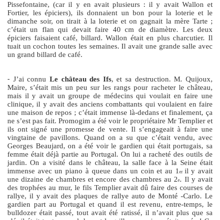
Pissefontaine, (car il y en avait plusieurs : il y avait Wallon et
Fortier, les épiciers), ils donnaient un bon pour la loterie et le
dimanche soir, on tirait à la loterie et on gagnait la mère Tarte ;
c’était un flan qui devait faire 40 cm de diamètre. Les deux
épiciers faisaient café, billard. Wallon était en plus charcutier. Il
tuait un cochon toutes les semaines. Il avait une grande salle avec
un grand billard de café.
-
J’ai connu
Le château des Ifs
, et sa destruction. M. Quijoux,
Maire, s’était mis un peu sur les rangs pour racheter le château,
mais il y avait un groupe de médecins qui voulait en faire une
clinique, il y avait des anciens combattants qui voulaient en faire
une maison de repos ; c’était immense là-dedans et finalement, ça
ne s’est pas fait. Promogim a été voir le propriétaire Mr Templier et
ils ont signé une promesse de vente. Il s’engageait à faire une
vingtaine de pavillons. Quand on a su que c’était vendu, avec
Georges Beaujard, on a été voir le gardien qui était portugais, sa
femme était déjà partie au Portugal. On lui a racheté des outils de
jardin. On a visité dans le château, la salle face à la Seine était
immense avec un piano à queue dans un coin et au 1
il y avait
er
une dizaine de chambres et encore des chambres au 2
. Il y avait
e
des trophées au mur, le fils Templier avait dû faire des courses de
rallye, il y avait des plaques de rallye auto de Monté -Carlo. Le
gardien part au Portugal et quand il est revenu, entre-temps, le
bulldozer était passé, tout avait été ratissé, il n’avait plus que sa