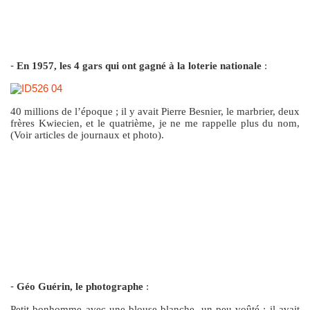
-
En 1957, les 4 gars qui ont gagné à la loterie nationale
:
40 millions de l’époque ; il y avait Pierre Besnier, le marbrier, deux
frères Kwiecien, et le quatrième, je ne me rappelle plus du nom,
(Voir articles de journaux et photo).
-
Géo Guérin, le photographe
:
Petit bonhomme avec une blouse blanche, un peu voûté ; il avait