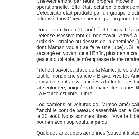
Cheverchemont par leurs propres moyens ; il
opérationnelle. Elle était éclairée électriq
L’électricité était produite par un groupe élec
retrouvé dans Cheverchemont par un jeune hom
Donc, le matin du 30 août, à 8 heures, l’évacu
Défense Passive font du bon travail. Arrivé 
croix de Lorraine au-dessus de la cheminée (
dont Maman voulait se faire une jupe)…Si le
saccagé en voyant cela ! Enfin, plus rien à cr
geste inoubliable, je m’empresse de me rendre 
Triel est pavoisé, place de la Mairie, je vois 
tout le monde crie sa joie « Bravo, vive les Amé
conserve sont aussi lancées à la foule. Les trie
vite entourée, poignées de mains, les jeunes f
La France est libre ! Libre !
Les camions et voitures de l’armée américai
franchi le pont de bateaux assemblé par le Gé
le 30 août. Nous sommes libres ! Vive la Libé
pour en avoir trop voulu, a perdu.
Quelques anecdotes aériennes (souvent tristes