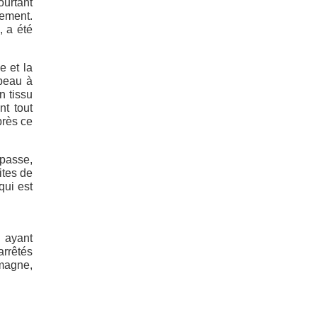
ourtant
cement.
, a été
e et la
apeau à
n tissu
nt tout
près ce
 passe,
ites de
qui est
, ayant
arrêtés
emagne,