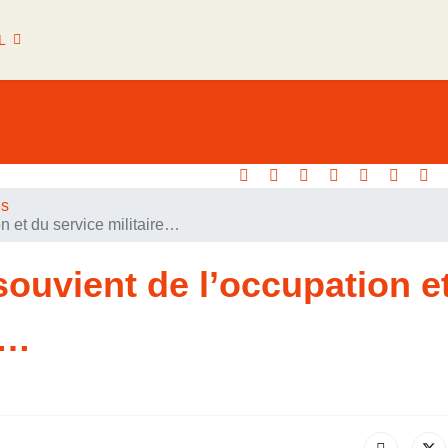
L
es
n et du service militaire…
souvient de l’occupation e
e…