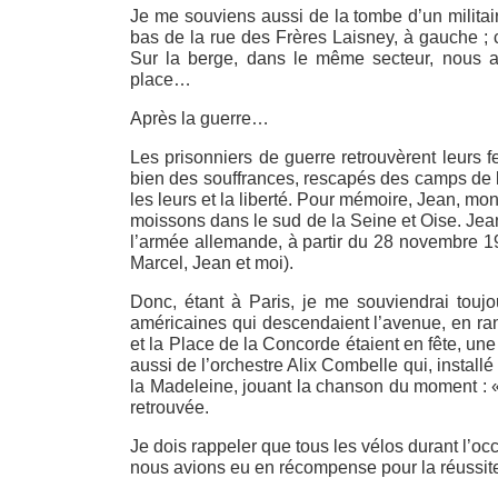
Je me souviens aussi de la tombe d’un militair
bas de la rue des Frères Laisney, à gauche ; 
Sur la berge, dans le même secteur, nous a
place…
Après la guerre…
Les prisonniers de guerre retrouvèrent leurs f
bien des souffrances, rescapés des camps de l
les leurs et la liberté. Pour mémoire, Jean, mon 
moissons dans le sud de la Seine et Oise. Jea
l’armée allemande, à partir du 28 novembre 19
Marcel, Jean et moi).
Donc, étant à Paris, je me souviendrai toujo
américaines qui descendaient l’avenue, en ra
et la Place de la Concorde étaient en fête, un
aussi de l’orchestre Alix Combelle qui, installé
la Madeleine, jouant la chanson du moment : « 
retrouvée.
Je dois rappeler que tous les vélos durant l’o
nous avions eu en récompense pour la réussite