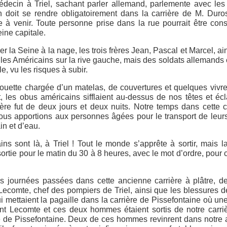
decin à Triel, sachant parler allemand, parlemente avec les
on doit se rendre obligatoirement dans la carrière de M. Duro
à venir. Toute personne prise dans la rue pourrait être con
eine capitale.
r la Seine à la nage, les trois frères Jean, Pascal et Marcel, ai
les Américains sur la rive gauche, mais des soldats allemands 
le, vu les risques à subir.
rouette chargée d’un matelas, de couvertures et quelques vivr
et, les obus américains sifflaient au-dessus de nos têtes et écl
ère fut de deux jours et deux nuits. Notre temps dans cette c
ous apportions aux personnes âgées pour le transport de leurs
n et d’eau.
s sont là, à Triel ! Tout le monde s’apprête à sortir, mais l
rtie pour le matin du 30 à 8 heures, avec le mot d’ordre, pour
ces journées passées dans cette ancienne carrière à plâtre, 
Lecomte, chef des pompiers de Triel, ainsi que les blessures 
mettaient la pagaille dans la carrière de Pissefontaine où une
nant Lecomte et ces deux hommes étaient sortis de notre carri
le de Pissefontaine. Deux de ces hommes revinrent dans notre 