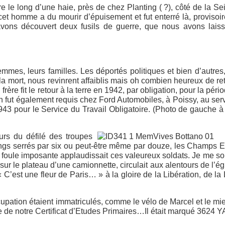
e le long d’une haie, près de chez Planting ( ?), côté de la Se
cet homme a du mourir d’épuisement et fut enterré là, provisoi
vons découvert deux fusils de guerre, que nous avons laiss
emmes, leurs familles. Les déportés politiques et bien d’autres
a mort, nous revinrent affaiblis mais oh combien heureux de re
frère fit le retour à la terre en 1942, par obligation, pour la péri
n fut également requis chez Ford Automobiles, à Poissy, au ser
43 pour le Service du Travail Obligatoire. (Photo de gauche à 
urs du défilé des troupes
ngs serrés par six ou peut-être même par douze, les Champs 
e foule imposante applaudissait ces valeureux soldats. Je me s
 sur le plateau d’une camionnette, circulait aux alentours de l’ég
C’est une fleur de Paris… » à la gloire de la Libération, de la 
ccupation étaient immatriculés, comme le vélo de Marcel et le mi
 de notre Certificat d’Etudes Primaires…Il était marqué 3624 Y