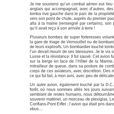
Je me souviens qu’un combat aérien eut lieu 
anglais qui accompagnait, avec d’autres, des
tomba rive gauche dans le parc de la propriété
vers son point de chute, auprès du premier pa
alla à la mairie (renseigné par certains), son
qu’il avait reçu à son arrivée à terre !
Plusieurs bombes de super forteresses volante
la gare de triage de Vernouillet ou de bombard
de leurs explosifs. Un bombardier touché tomba 
l’un devait mourir de ses blessures. Je le vis s
Lusse et la résistance. Il fut sauvé. Cet avion 
sur la berge en face de l’Hôtel de la Marine
mitrailleur de queue, dans sa posture de combat
corps de ces aviateurs, avec discrétion. Des m
ce qui fut fait, à mon avis, avec peu de délicate
Un autre avion, également touché par la D.C.
forêt, où nous sommes allés les jours suivan
semblant de restes humains, nous détournâme
souvenir matériel, un morceau de plexiglas. Les
Conflans-Pont Eiffel ; l’avion qui était pris d
obus…