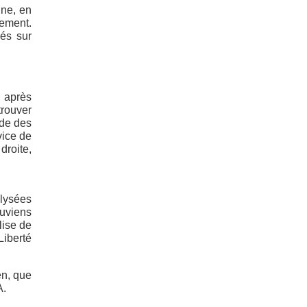
ine, en
rement.
és sur
, après
trouver
ode des
vice de
droite,
Elysées
ouviens
lise de
Liberté
en, que
A.