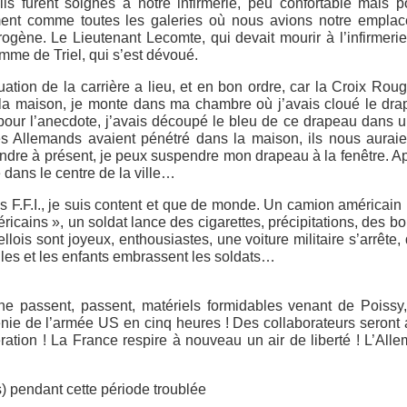
s furent soignés à notre infirmerie, peu confortable mais p
uement comme toutes les galeries où nous avions notre empla
trogène. Le Lieutenant Lecomte, qui devait mourir à l’infirmerie
me de Triel, qui s’est dévoué.
ation de la carrière a lieu, et en bon ordre, car la Croix Roug
à la maison, je monte dans ma chambre où j’avais cloué le dr
pour l’anecdote, j’avais découpé le bleu de ce drapeau dans u
s Allemands avaient pénétré dans la maison, ils nous auraie
aindre à présent, je peux suspendre mon drapeau à la fenêtre. A
dans le centre de la ville…
des F.F.I., je suis content et que de monde. Un camion américain
ricains », un soldat lance des cigarettes, précipitations, des bo
llois sont joyeux, enthousiastes, une voiture militaire s’arrête, 
illes et les enfants embrassent les soldats…
ne passent, passent, matériels formidables venant de Poissy
nie de l’armée US en cinq heures ! Des collaborateurs seront 
ration ! La France respire à nouveau un air de liberté ! L’All
) pendant cette période troublée