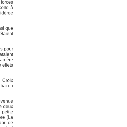
 forces
selle à
sidérée
nsi que
étaient
es pour
ataient
arrière
 effets
a Croix
 chacun
devenue
de deux
 petite
ère (La
abri de