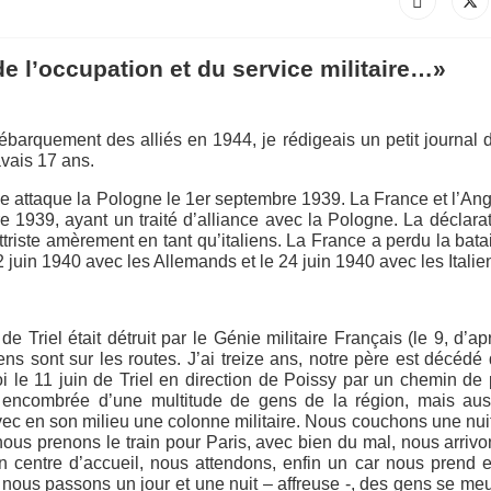
 l’occupation et du service militaire…»
ébarquement des alliés en 1944, je rédigeais un petit journal
avais 17 ans.
ttaque la Pologne le 1er septembre 1939. La France et l’Ang
e 1939, ayant un traité d’alliance avec la Pologne. La déclara
ttriste amèrement en tant qu’italiens. La France a perdu la batai
2 juin 1940 avec les Allemands et le 24 juin 1940 avec les Italie
e Triel était détruit par le Génie militaire Français (le 9, d’ap
ns sont sur les routes. J’ai treize ans, notre père est décédé
 le 11 juin de Triel en direction de Poissy par un chemin de 
st encombrée d’une multitude de gens de la région, mais aus
ec en son milieu une colonne militaire. Nous couchons une nuit
nous prenons le train pour Paris, avec bien du mal, nous arrivo
centre d’accueil, nous attendons, enfin un car nous prend 
nous passons un jour et une nuit – affreuse -, des gens se m