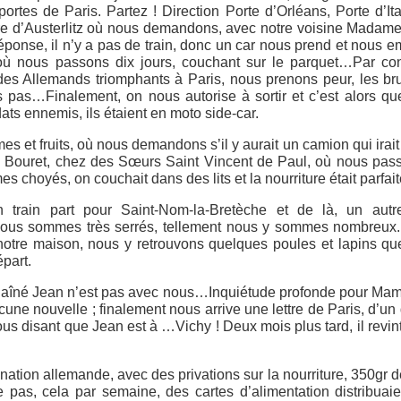
rtes de Paris. Partez ! Direction Porte d’Orléans, Porte d’Ita
Gare d’Austerlitz où nous demandons, avec notre voisine Madam
: Réponse, il n’y a pas de train, donc un car nous prend et nous
ù nous passons dix jours, couchant sur le parquet…Par cont
 des Allemands triomphants à Paris, nous prenons peur, les bru
ns pas…Finalement, on nous autorise à sortir et c’est alors q
ts ennemis, ils étaient en moto side-car.
s et fruits, où nous demandons s’il y aurait un camion qui irait 
e Bouret, chez des Sœurs Saint Vincent de Paul, où nous pas
es choyés, on couchait dans des lits et la nourriture était parfait
 train part pour Saint-Nom-la-Bretèche et de là, un autr
nous sommes très serrés, tellement nous y sommes nombreux.
notre maison, nous y retrouvons quelques poules et lapins q
épart.
ère aîné Jean n’est pas avec nous…Inquiétude profonde pour Ma
cune nouvelle ; finalement nous arrive une lettre de Paris, d’un
s disant que Jean est à …Vichy ! Deux mois plus tard, il revin
nation allemande, avec des privations sur la nourriture, 350gr d
pas, cela par semaine, des cartes d’alimentation distribuai