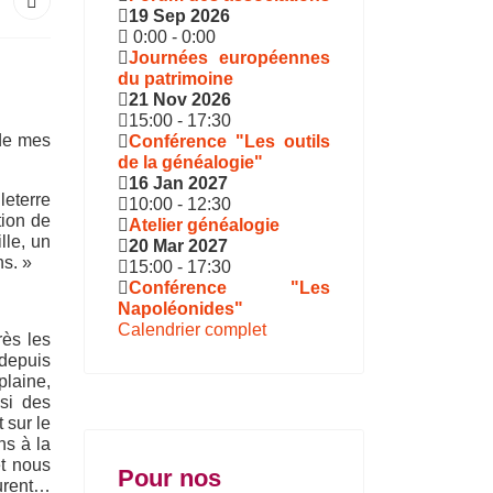
19 Sep 2026
0:00
-
0:00
Journées européennes
du patrimoine
21 Nov 2026
15:00
-
17:30
 de mes
Conférence "Les outils
de la généalogie"
16 Jan 2027
leterre
10:00
-
12:30
tion de
Atelier généalogie
lle, un
20 Mar 2027
ns. »
15:00
-
17:30
Conférence "Les
Napoléonides"
Calendrier complet
rès les
 depuis
plaine,
si des
 sur le
ns à la
et nous
Pour nos
eurent…