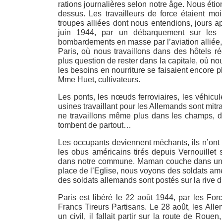
rations journalières selon notre âge. Nous éti
dessus. Les travailleurs de force étaient mo
troupes alliées dont nous entendions, jours apr
juin 1944, par un débarquement sur les
bombardements en masse par l’aviation alliée, 
Paris, où nous travaillons dans des hôtels r
plus question de rester dans la capitale, où 
les besoins en nourriture se faisaient encore p
Mme Huet, cultivateurs.
Les ponts, les nœuds ferroviaires, les véhicul
usines travaillant pour les Allemands sont mit
ne travaillons même plus dans les champs, de
tombent de partout…
Les occupants deviennent méchants, ils n’ont p
les obus américains tirés depuis Vernouillet 
dans notre commune. Maman couche dans une 
place de l’Eglise, nous voyons des soldats amé
des soldats allemands sont postés sur la rive dr
Paris est libéré le 22 août 1944, par les Forc
Francs Tireurs Partisans. Le 28 août, les Alle
un civil, il fallait partir sur la route de Ro