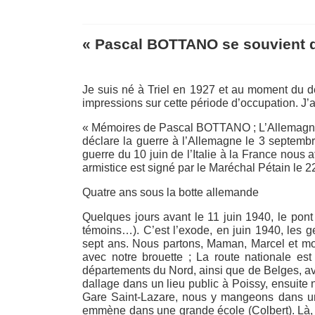
« Pascal BOTTANO se souvient de
Je suis né à Triel en 1927 et au moment du d
impressions sur cette période d’occupation. J’
« Mémoires de Pascal BOTTANO ; L’Allemagne a
déclare la guerre à l’Allemagne le 3 septembr
guerre du 10 juin de l’Italie à la France nous a
armistice est signé par le Maréchal Pétain le 2
Quatre ans sous la botte allemande
Quelques jours avant le 11 juin 1940, le pont d
témoins…). C’est l’exode, en juin 1940, les ge
sept ans. Nous partons, Maman, Marcel et moi
avec notre brouette ; La route nationale e
départements du Nord, ainsi que de Belges, av
dallage dans un lieu public à Poissy, ensuite 
Gare Saint-Lazare, nous y mangeons dans un 
emmène dans une grande école (Colbert). Là, 