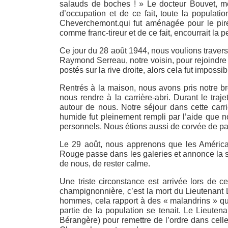
salauds de boches ! » Le docteur Bouvet, mé
d’occupation et de ce fait, toute la populati
Cheverchemont.qui fut aménagée pour le pire 
comme franc-tireur et de ce fait, encourrait la p
Ce jour du 28 août 1944, nous voulions traverse
Raymond Serreau, notre voisin, pour rejoindre 
postés sur la rive droite, alors cela fut impossib
Rentrés à la maison, nous avons pris notre b
nous rendre à la carrière-abri. Durant le traj
autour de nous. Notre séjour dans cette carri
humide fut pleinement rempli par l’aide que n
personnels. Nous étions aussi de corvée de pai
Le 29 août, nous apprenons que les Américain
Rouge passe dans les galeries et annonce la so
de nous, de rester calme.
Une triste circonstance est arrivée lors de 
champignonnière, c’est la mort du Lieutenant 
hommes, cela rapport à des « malandrins » qui 
partie de la population se tenait. Le Lieute
Bérangère) pour remettre de l’ordre dans cel