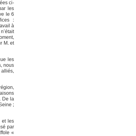
ées ci-
par les
ve le 6
ices :
avail à
n’était
moment,
r M. et
que les
s, nous
alliés,
région,
maisons
 De la
Seine ;
 et les
ssé par
ffole «