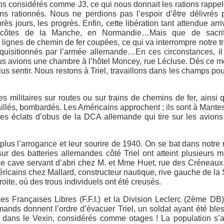
ons considérés comme J3, ce qui nous donnait les rations rappel
ins rationnés. Nous ne perdions pas l’espoir d’être délivrés 
ès jours, les progrès. Enfin, cette libération tant attendue arri
 côtes de la Manche, en Normandie…Mais que de sacrif
lignes de chemin de fer coupées, ce qui va interrompre notre tr
équisitionnés par l’armée allemande…En ces circonstances, il 
nous avions une chambre à l’hôtel Moncey, rue Lécluse. Dès ce 
lus sentir. Nous restons à Triel, travaillons dans les champs pou
es militaires sur routes ou sur trains de chemins de fer, ainsi 
raillés, bombardés. Les Américains approchent ; ils sont à Mante
s éclats d’obus de la DCA allemande qui tire sur les avions 
lus l’arrogance et leur sourire de 1940. On se bat dans notre 
sur des batteries allemandes côté Triel ont atteint plusieurs 
cave servant d’abri chez M. et Mme Huet, rue des Créneaux.
ricains chez Mallard, constructeur nautique, rive gauche de la 
oite, où des trous individuels ont été creusés.
es Françaises Libres (F.F.I.) et la Division Leclerc (2ème DB)
mands donnent l’ordre d’évacuer Triel, un soldat ayant été ble
uen, dans le Vexin, considérés comme otages ! La population s’a