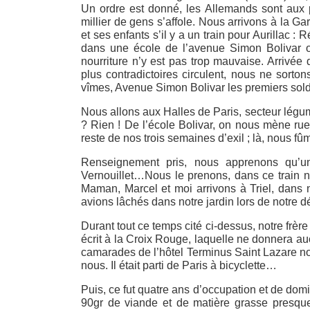
Un ordre est donné, les Allemands sont aux po
millier de gens s’affole. Nous arrivons à la 
et ses enfants s’il y a un train pour Aurillac 
dans une école de l’avenue Simon Bolivar o
nourriture n’y est pas trop mauvaise. Arrivée
plus contradictoires circulent, nous ne sorto
vîmes, Avenue Simon Bolivar les premiers solda
Nous allons aux Halles de Paris, secteur légume
? Rien ! De l’école Bolivar, on nous mène ru
reste de nos trois semaines d’exil ; là, nous fûm
Renseignement pris, nous apprenons qu’un
Vernouillet…Nous le prenons, dans ce train 
Maman, Marcel et moi arrivons à Triel, dans 
avions lâchés dans notre jardin lors de notre d
Durant tout ce temps cité ci-dessus, notre fr
écrit à la Croix Rouge, laquelle ne donnera au
camarades de l’hôtel Terminus Saint Lazare nou
nous. Il était parti de Paris à bicyclette…
Puis, ce fut quatre ans d’occupation et de domi
90gr de viande et de matière grasse presque 