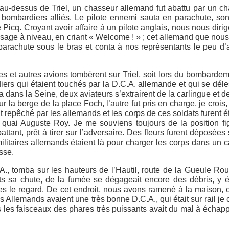
au-dessus de Triel, un chasseur allemand fut abattu par un c
 bombardiers alliés. Le pilote ennemi sauta en parachute, so
 Picq. Croyant avoir affaire à un pilote anglais, nous nous dir
ssage à niveau, en criant « Welcome ! » ; cet allemand que nou
 parachute sous le bras et conta à nos représentants le peu d’
s et autres avions tombèrent sur Triel, soit lors du bombarde
iers qui étaient touchés par la D.C.A. allemande et qui se déle
dans la Seine, deux aviateurs s’extrairent de la carlingue et de
ur la berge de la place Foch, l’autre fut pris en charge, je crois,
fut repêché par les allemands et les corps de ces soldats furent 
, quai Auguste Roy. Je me souviens toujours de la position f
tant, prêt à tirer sur l’adversaire. Des fleurs furent déposées 
ilitaires allemands étaient là pour charger les corps dans un 
sse.
A., tomba sur les hauteurs de l’Hautil, route de la Gueule Ro
ts sa chute, de la fumée se dégageait encore des débris, y é
s le regard. De cet endroit, nous avons ramené à la maison
 Allemands avaient une très bonne D.C.A., qui était sur rail je c
ans les faisceaux des phares très puissants avait du mal à échap