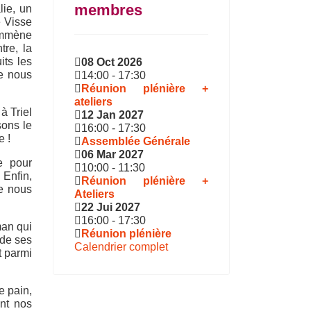
membres
lie, un
e Visse
 emmène
re, la
its les
08 Oct 2026
ue nous
14:00
-
17:30
Réunion plénière +
ateliers
à Triel
12 Jan 2027
sons le
16:00
-
17:30
e !
Assemblée Générale
06 Mar 2027
e pour
10:00
-
11:30
 Enfin,
Réunion plénière +
ue nous
Ateliers
22 Jui 2027
16:00
-
17:30
man qui
Réunion plénière
 de ses
Calendrier complet
t parmi
e pain,
ent nos