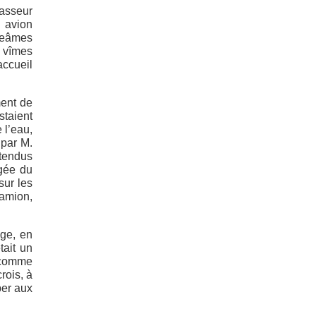
hasseur
n avion
igeâmes
s vîmes
accueil
ment de
staient
 l’eau,
 par M.
étendus
igée du
sur les
camion,
uge, en
tait un
, comme
rois, à
per aux