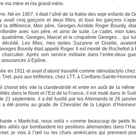
tre ma mère et ma grand-mère.
e. Né en 1907, il était l’aîné de la fratrie des sept enfants de 
 avait cinq garçons et deux filles, et tous les garçons s’app
t la différence. Mon père, Georges Aristide Roger Bourdy, éta
fondre avec son père, et ainsi de suite. Le cadet, mon tuteur
e quatrième, Georges, Marcel et le cinquième Georges… qui lu
décédé. Les filles, mes tantes Suzanne et Giselle, avaient
 Georges Bourdy était appelé Roger. Il est monté de Rochefort à 
harcutier. Après son service militaire dans l’entre-deux guer
en assurances à Epône.
 née en 1911 et avait d’abord travaillé comme sténodactylo chez
Triel, puis aux tréfileries, chez LTT, à Conflans-Sainte-Honorin
il choisit très vite la clandestinité et entre en août de la mêm
ités dans le Nord et l’Est de la France, il est muté dans le Su
e 21 septembre, il a été fusillé par les Allemands le 26 janvie
il a été promu au grade de Chevalier de la Légion d’Honneur 
chante « Maréchal, nous voilà » comme beaucoup de petits fr
des alliés qui bombardent les positions allemandes dans l’Hau
er, je vois à l’œil nu les chars américains qui prennent pos