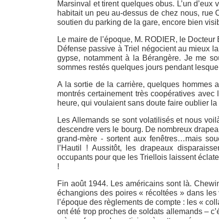
Marsinval et tirent quelques obus. L’un d’eux
habitait un peu au-dessus de chez nous, rue C
soutien du parking de la gare, encore bien vis
Le maire de l’époque, M. RODIER, le Docteur
Défense passive à Triel négocient au mieux la 
gypse, notamment à la Bérangère. Je me so
sommes restés quelques jours pendant lesque
A la sortie de la carrière, quelques hommes a
montrés certainement très coopératives avec l’
heure, qui voulaient sans doute faire oublier l
Les Allemands se sont volatilisés et nous voil
descendre vers le bourg. De nombreux drapeau
grand-mère - sortent aux fenêtres…mais sou
l’Hautil ! Aussitôt, les drapeaux disparaisse
occupants pour que les Triellois laissent éclate
!
Fin août 1944. Les américains sont là. Chewi
échangions des poires « récoltées » dans les v
l’époque des règlements de compte : les « colla
ont été trop proches de soldats allemands – c