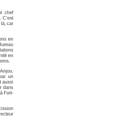
r chef
. C’est
là, car
ons en
Bureau
lations
nité en
oins.
’Anjou.
par un
t aussi
er dans
à Fort-
cission
recteur