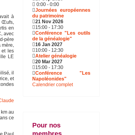
0:00
-
0:00
Journées européennes
du patrimoine
vait à
21 Nov 2026
 Œufs,
15:00
-
17:30
rtis en
Conférence "Les outils
C, avec
de la généalogie"
nd-père
16 Jan 2027
a mère,
10:00
-
12:30
et les
Atelier généalogie
ille LE
20 Mar 2027
15:00
-
17:30
isé, il
Conférence "Les
ice, et
Napoléonides"
econdes
Calendrier complet
7 km au
Dans ce
Pour nos
membres
ue Paul