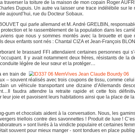
 va traverser la toiture de la maison de mon copain Roger AUF
harles Dupuis. Un autre va laisser une trace indélébile sur le
ible aujourd’hui, rue du Docteur Sobaux.
 BOUVET qui parle allemand et M. André GRELBIN, responsabl
protection et le rassemblement de la population dans les carri
uviens que nous y sommes montés avec la brouette et que 
ls deux enfants sont nés : Chantal CIZA et Jean-François BLO
rborant le brassard FFI attendaient certaines personnes qui s’
occupant. Il y avait notamment deux frères, résistants de la d
a conduite légère de leur sœur et la protéger…
à en train de
x – souvent réalisés avec trois coupons de tissu, comme celu
dain un véhicule transportant une dizaine d’Allemands desc
nt…Il faudra attendre la retraite rapide et cette fois définit
r leur joie et pavoisent leurs habitations ainsi que la place de la
ng-gum et chocolats aident à la conversation. Nous, les gamin
ergers triellois contre des savonnettes ! Produit de luxe ! C’es
borateurs » sont livrés à la vindicte populaire et certaines fem
’était souvent pour mieux manger - sont tondues en place publi