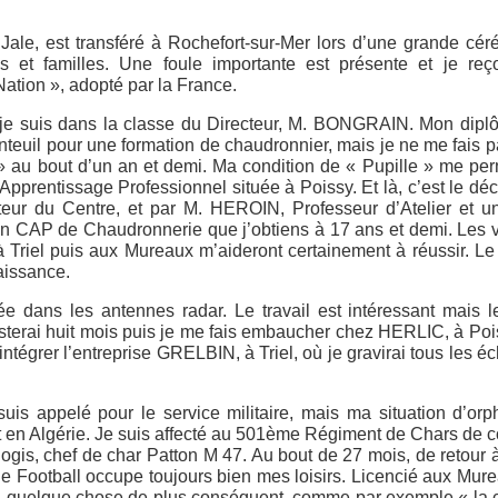
ale, est transféré à Rochefort-sur-Mer lors d’une grande cé
els et familles. Une foule importante est présente et je reç
Nation », adopté par la France.
, je suis dans la classe du Directeur, M. BONGRAIN. Mon dip
enteuil pour une formation de chaudronnier, mais je ne me fais p
ré » au bout d’un an et demi. Ma condition de « Pupille » me pe
prentissage Professionnel située à Poissy. Et là, c’est le décl
eur du Centre, et par M. HEROIN, Professeur d’Atelier et u
mon CAP de Chaudronnerie que j’obtiens à 17 ans et demi. Les 
 à Triel puis aux Mureaux m’aideront certainement à réussir. Le
aissance.
e dans les antennes radar. Le travail est intéressant mais le
resterai huit mois puis je me fais embaucher chez HERLIC, à Poi
intégrer l’entreprise GRELBIN, à Triel, où je gravirai tous les é
uis appelé pour le service militaire, mais ma situation d’orp
t en Algérie. Je suis affecté au 501ème Régiment de Chars de 
gis, chef de char Patton M 47. Au bout de 27 mois, de retour à
e Football occupe toujours bien mes loisirs. Licencié aux Mure
re, quelque chose de plus conséquent, comme par exemple « la 