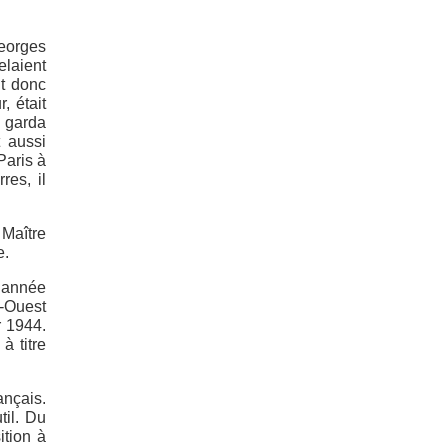
Georges
elaient
it donc
, était
i garda
 aussi
Paris à
res, il
 Maître
e.
e année
d-Ouest
r 1944.
à titre
ançais.
til. Du
ition à