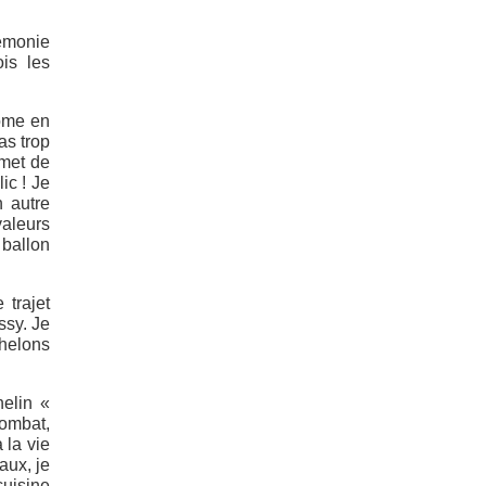
rémonie
ois les
lôme en
as trop
rmet de
ic ! Je
n autre
valeurs
 ballon
 trajet
ssy. Je
chelons
helin «
combat,
 la vie
aux, je
cuisine