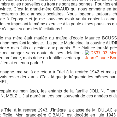
mbre et les nouvelles du front ne sont pas bonnes. Pour les enfa
province. C’est la grand-mère GIBAUD qui nous emmène en tra
resterons deux années scolaires. Nous logeons toujours ch
ge à l’époque et je me souviens avoir voulu copier la cane 
de, en imposant le même exercice à la poule et ses poussins qu
 n’ai pas eu que des félicitations !
de ma mère était mariée au maître d’école Maurice BOUS
t les hommes font la sieste…La petite Madeleine, la cousine AU
r » mes faits et gestes aux parents. Elle était ce jour-là prè
r me venger sans doute de ses délations
u profonde, mais riche en lentilles vertes qui
J’en ai entendu parler !
pagne, me voilà de retour à Triel à la rentrée 1942 et mes 
je vais rester deux ans. C’est là que je fréquente les mêmes ba
HEL,
ain de mon âge), les enfants de la famille JOLLIN, Phar
ANIN, MELZ… J’ai gardé un très bon souvenir de ces années et d
 Triel à la rentrée 1943. J’intègre la classe de M. DULAC e
t difficile. Mon grand-père GIBAUD est décédé en juin 1943