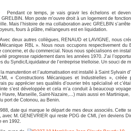
Pendant ce temps, je vais gravir les échelons et deveni
z GRELBIN. Mon poste m’ouvre droit à un logement de fonction
lle. Mais l’histoire de ma collaboration avec GRELBIN s’arrête 
oyeurs, fours à plâtre, mélangeurs est en liquidation.
re. Avec deux autres collègues, RENAUD et LAVIGNE, nous cré
e Mécanique RBL ». Nous nous occupons respectivement du 
e concerne, et du commercial. Nous nous spécialisons en instal
tivité progresse rapidement dans les années 1970. J’ai l’opportu
 du Syndic/Liquidateur de l’entreprise trielloise. Un souci de m
la manutention et l’automatisation est installé à Saint Sylvain d
MI, « Constructions Mécaniques et Industrielles », créée 
pu apprécier ses qualités d’ouvrier très spécialisé et c’étai
njointe s’est développée et cela m’a conduit à beaucoup voyag
e Havre, Marseille, Saint-Nazaire,…) mais aussi en Martinique, 
u port de Cotonou, au Benin.
988, date qui marque le départ de mes deux associés. Cette s
ar, avec M. GENEVRIER qui reste PDG de CMI, j’en deviens Di
ne en 1992.