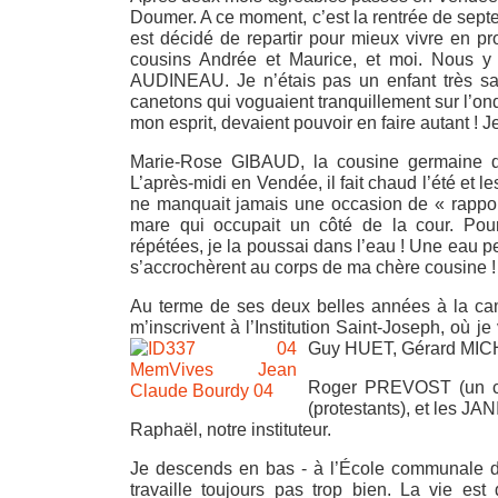
Doumer. A ce moment, c’est la rentrée de septe
est décidé de repartir pour mieux vivre en 
cousins Andrée et Maurice, et moi. Nous y 
AUDINEAU. Je n’étais pas un enfant très sa
canetons qui voguaient tranquillement sur l’on
mon esprit, devaient pouvoir en faire autant ! Je
Marie-Rose GIBAUD, la cousine germaine 
L’après-midi en Vendée, il fait chaud l’été e
ne manquait jamais une occasion de « rapporte
mare qui
occupait un côté de la cour. Pou
répétées, je la poussai dans l’eau ! Une eau pe
s’accrochèrent au corps de ma chère cousine ! 
Au terme de ses deux belles années à la cam
m’inscrivent à l’Institution Saint-Joseph, où 
Guy HUET, Gérard MIC
Roger PREVOST (un cop
(protestants), et les J
Raphaël, notre instituteur.
Je descends en bas - à l’École communale de
travaille toujours pas trop bien. La vie es