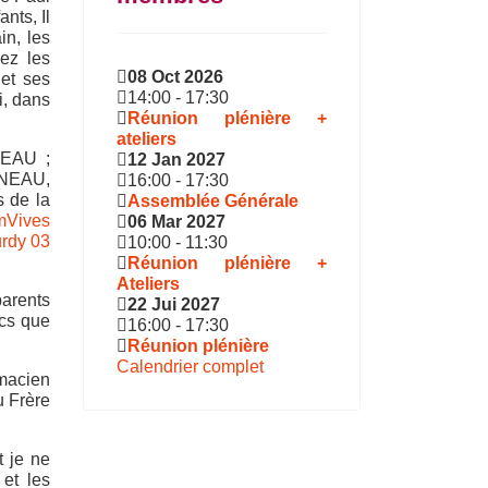
nts, Il
in, les
ez les
08 Oct 2026
et ses
14:00
-
17:30
i, dans
Réunion plénière +
ateliers
SEAU ;
12 Jan 2027
DINEAU,
16:00
-
17:30
s de la
Assemblée Générale
06 Mar 2027
10:00
-
11:30
Réunion plénière +
Ateliers
parents
22 Jui 2027
ncs que
16:00
-
17:30
Réunion plénière
Calendrier complet
macien
u Frère
t je ne
 et les