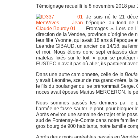
Témoignage recueilli le 8 novembre 2018 par 
Je suis né le 21 déce
l’époque, au fond de
Fromages ». Lors de l’
direction de la Vendée, province d’origine d
leur fille Yvonne, qui avait 18 ans à l’époque 
Léandre GIBAUD, un ancien de 14/18, sa femm
et moi. Nous étions donc sept entassés dan
matelas fixés sur le toit, « pour se protége
FUSTEC n’avait pas où aller, ils partaient ave
Dans une autre camionnette, celle de la
Boula
y avait Léontine, sœur de ma grand-mère, la 
le fils du boulanger qui se prénommait Serge
noces avait épousé Marius MERCERON, le père 
Nous sommes passés les derniers par le 
l’armée ne fasse sauter le pont, pour bloque
Après environ une semaine de trajet et le pas
sud de Fontenay-le-Comte dans notre famille
gros bourg de 900 habitants, notre famille com
Après deux mois agréables passés en Vendée, c