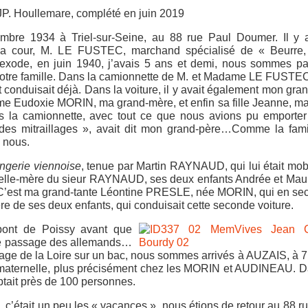
JP. Houllemare, complété en juin 2019
mbre 1934 à Triel-sur-Seine, au 88 rue Paul Doumer. Il y a
 la cour, M. LE FUSTEC, marchand spécialisé de « Beurre,
exode, en juin 1940, j’avais 5 ans et demi, nous sommes pa
e notre famille. Dans la camionnette de M. et Madame LE FUSTE
et conduisait déjà. Dans la voiture, il y avait également mon gra
e Eudoxie MORIN, ma grand-mère, et enfin sa fille Jeanne, m
s la camionnette, avec tout ce que nous avions pu emporter 
r des mitraillages », avait dit mon grand-père…Comme la fam
c nous.
ngerie viennoise
, tenue par Martin RAYNAUD, qui lui était mobil
belle-mère du sieur RAYNAUD, ses deux enfants Andrée et Maur
. C’est ma grand-tante Léontine PRESLE, née MORIN, qui en s
de ses deux enfants, qui conduisait cette seconde voiture.
pont de Poissy avant que
r le passage des allemands…
sage de la Loire sur un bac, nous sommes arrivés à AUZAIS, à 
 maternelle, plus précisément chez les MORIN et AUDINEAU. 
ptait près de 100 personnes.
’était un peu les « vacances », nous étions de retour au 88 r