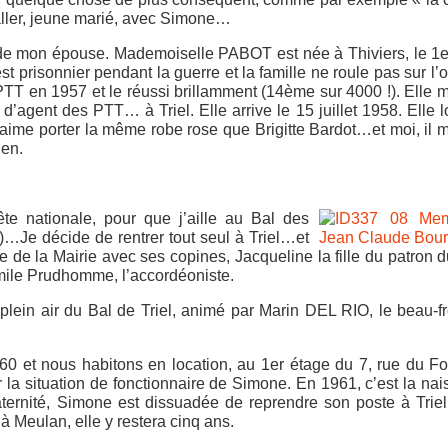
aller, jeune marié, avec Simone…
r de mon épouse. Mademoiselle PABOT est née à Thiviers, le 1
t prisonnier pendant la guerre et la famille ne roule pas sur l’o
 PTT en 1957 et le réussi brillamment (14ème sur 4000 !). Elle 
 d’agent des PTT… à Triel. Elle arrive le 15 juillet 1958. Elle 
aime porter la même robe rose que Brigitte Bardot…et moi, il m
ien.
Fête nationale, pour que j’aille au Bal des
)…Je décide de rentrer tout seul à Triel…et
ace de la Mairie avec ses copines, Jacqueline la fille du patron 
mile Prudhomme, l’accordéoniste.
 plein air du Bal de Triel, animé par Marin DEL RIO, le beau-f
0 et nous habitons en location, au 1er étage du 7, rue du Fo
ar la situation de fonctionnaire de Simone. En 1961, c’est la na
Maternité, Simone est dissuadée de reprendre son poste à Triel
 Meulan, elle y restera cinq ans.