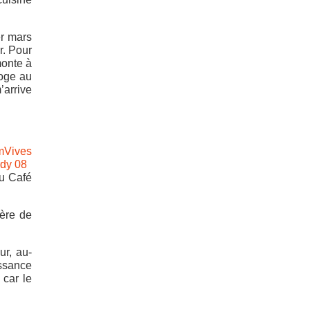
er mars
r. Pour
monte à
loge au
’arrive
du Café
rère de
ur, au-
issance
 car le