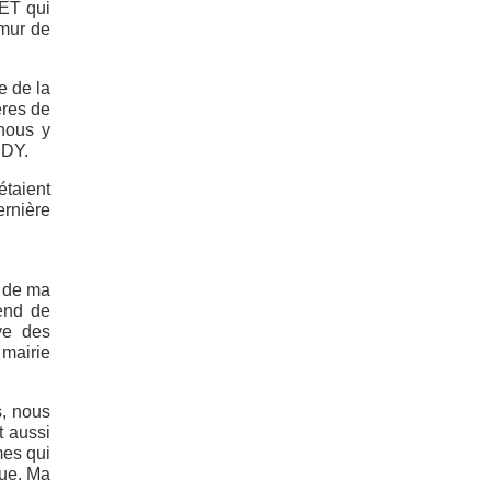
RET qui
 mur de
e de la
ères de
nous y
NDY.
étaient
ernière
i de ma
end de
ive des
 mairie
s, nous
t aussi
mes qui
que. Ma