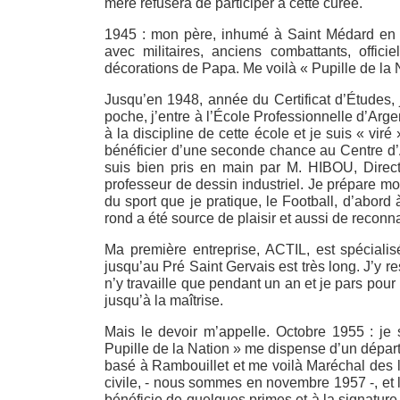
mère refusera de participer à cette curée.
1945 : mon père, inhumé à Saint Médard en J
avec militaires, anciens combattants, offici
décorations de Papa. Me voilà « Pupille de la 
Jusqu’en 1948, année du Certificat d’Études
poche, j’entre à l’École Professionnelle d’Arg
à la discipline de cette école et je suis « vi
bénéficier d’une seconde chance au Centre d’Ap
suis bien pris en main par M. HIBOU, Direct
professeur de dessin industriel. Je prépare 
du sport que je pratique, le Football, d’abord
rond a été source de plaisir et aussi de reconn
Ma première entreprise, ACTIL, est spécialisé
jusqu’au Pré Saint Gervais est très long. J’y 
n’y travaille que pendant un an et je pars pour 
jusqu’à la maîtrise.
Mais le devoir m’appelle. Octobre 1955 : je s
Pupille de la Nation » me dispense d’un dépar
basé à Rambouillet et me voilà Maréchal des lo
civile, - nous sommes en novembre 1957 -, et l
bénéficie de quelques primes et à la signatu