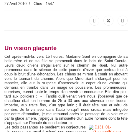
27 Avril 2010
Clics : 1547
Un vision glaçante
Cet après-midi-là, vers 15 heures, Madame Sant
en compagnie de sa
belle-mère et de sa fille se promenait dans le bois de Saint-Cucufa.
Leurs deux chiens s'égaillaient sur le chemin de Rueil. Nul autre
promeneur dans le silence de cette journée d'hiver que perfora tout à
coup le bruit d'une détonation. Les chiens se mirent à courir en aboyant
vers le tournant du chemin. Alors que Mme Sant s'élançait pour les
rappeler, elle eut la surprise d'apercevoir le capot d'une voiture qui
démarra en trombe dans un nuage de poussière. Les promeneuses,
surprises, eurent juste le temps d'entrevoir le conducteur. Elle dira plus
tard aux policiers : « Tandis qu'il venait vers nous, j'observai que ce
chauffeur était un homme de 25 à 30 ans aux cheveux noirs lisses,
imberbe, aux traits fins, d'un type latin ; il était tête nue et vêtu de
sombre. Je le vis seul dans l'auto lorsqu'il nous croisa mais intriguée
par cette détonation, je me retournai après le passage de la voiture et
par la glace arrière, j'aperçus la silhouette d'un autre homme dont la tête
s'appuyait sur l'épaule du conducteur. »
Les trois passantes se perdirent en conjectures
: le conducteur avait-il relevé son compagnon