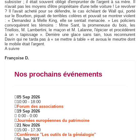
subsister ; il était souvent obligé d'emprunter de l'argent à sa mère. Il
n'avait pas les moyens d'être propriétaire d'une telle voiture ! Le revolver
? Il l'avait acheté pour se défendre, le cas échéant de Wall qui, porté
sur le Bourbon, piquait de terribles colères et pouvait se montrer violent
: « Demandez à Melle King, elle se sentait menacée. » Les policiers
convoquèrent les témoins : Mme Sant, la promeneuse du bois, les
Triellois, M. Lambertini, le maçon et M. Lalanne, l'épicier et procédèrent
à un « tapissage ». Derrière une glace sans tain, tous reconnurent
Davin qui ne tarda pas à « se mettre à table » et avoua le meurtre dont
le mobile était l'argent.
A suivre
Françoise D.
Nos prochains événements
05 Sep 2026
10:00
-
18:00
Forum des associations
19 Sep 2026
0:00
-
0:00
Journées européennes du patrimoine
21 Nov 2026
15:00
-
17:30
Conférence "Les outils de la généalogie"
16 Jan 2027