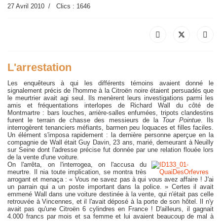
27 Avril 2010
Clics : 1646
L'arrestation
Les enquêteurs à qui les différents témoins avaient donné le
signalement précis de l'homme à la Citroën noire étaient persuadés que
le meurtrier avait agi seul. Ils menèrent leurs investigations parmi les
amis et fréquentations interlopes de Richard Wall du côté de
Montmartre : bars louches, arrière-salles enfumées, tripots clandestins
furent le terrain de chasse des messieurs de la
Tour Pointue
. Ils
interrogèrent tenanciers méfiants, barmen peu loquaces et filles faciles.
Un élément s'imposa rapidement : la dernière personne aperçue en la
compagnie de Wall était Guy Davin, 23 ans, marié, demeurant à Neuilly
sur Seine dont l'adresse précise fut donnée par une relation flouée lors
de la vente d'une voiture.
On l'arrêta, on l'interrogea, on l'accusa du
meurtre. Il nia toute implication, se montra très
arrogant et menaça : « Vous ne savez pas à qui vous avez affaire ! J'ai
un parrain qui a un poste important dans la police. » Certes il avait
emmené Wall dans une voiture destinée à la vente, qui n'était pas celle
retrouvée à Vincennes, et il l'avait déposé à la porte de son hôtel. Il n'y
avait pas qu'une Citroën 6 cylindres en France ! D'ailleurs, il gagnait
4.000 francs par mois et sa femme et lui avaient beaucoup de mal à