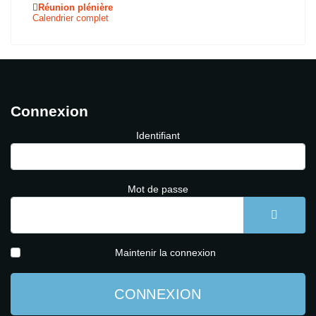
Réunion plénière
Calendrier complet
Connexion
Identifiant
Mot de passe
AFFICH
Maintenir la connexion
CONNEXION