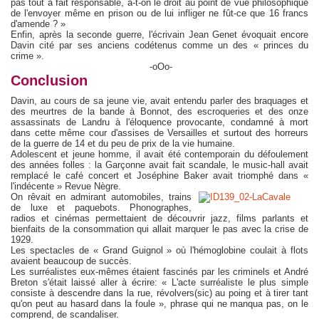
pas tout à fait responsable, a-t-on le droit au point de vue philosophique
de l'envoyer même en prison ou de lui infliger ne fût-ce que 16 francs
d'amende ? »
Enfin, après la seconde guerre, l'écrivain Jean Genet évoquait encore
Davin cité par ses anciens codétenus comme un des « princes du
crime ».
-oOo-
Conclusion
Davin, au cours de sa jeune vie, avait entendu parler des braquages et
des meurtres de la bande à Bonnot, des escroqueries et des onze
assassinats de Landru à l'éloquence provocante, condamné à mort
dans cette même cour d'assises de Versailles et surtout des horreurs
de la guerre de 14 et du peu de prix de la vie humaine.
Adolescent et jeune homme, il avait été contemporain du défoulement
des années folles : la Garçonne avait fait scandale, le music-hall avait
remplacé le café concert et Joséphine Baker avait triomphé dans «
l'indécente » Revue Nègre.
On rêvait en admirant automobiles, trains
de luxe et paquebots. Phonographes,
radios et cinémas permettaient de découvrir jazz, films parlants et
bienfaits de la consommation qui allait marquer le pas avec la crise de
1929.
Les spectacles de « Grand Guignol » où l'hémoglobine coulait à flots
avaient beaucoup de succès.
Les surréalistes eux-mêmes étaient fascinés par les criminels et André
Breton s'était laissé aller à écrire: « L'acte surréaliste le plus simple
consiste à descendre dans la rue, révolvers(sic) au poing et à tirer tant
qu'on peut au hasard dans la foule », phrase qui ne manqua pas, on le
comprend, de scandaliser.