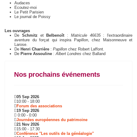
Audaces
Ecoutez-moi
Le Petit Parisien
Le journal de Poissy
Les ouvrages
De
Schmitz
et
Belbenoît
:
Matricule 46635
: l'extraordinaire
aventure du forçat qui inspira Papillon, chez Maisonneuve et
Larose.
De
Henri Charrière
:
Papillon
chez Robert Laffont.
De
Pierre Assouline
:
Albert Londres
chez Balland
Nos prochains événements
05 Sep 2026
10:00
-
18:00
Forum des associations
19 Sep 2026
0:00
-
0:00
Journées européennes du patrimoine
21 Nov 2026
15:00
-
17:30
Conférence "Les outils de la généalogie"