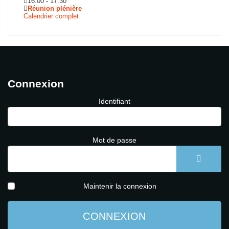
16:00
-
17:30
Réunion plénière
Calendrier complet
Connexion
Identifiant
Mot de passe
AFFICH
Maintenir la connexion
CONNEXION