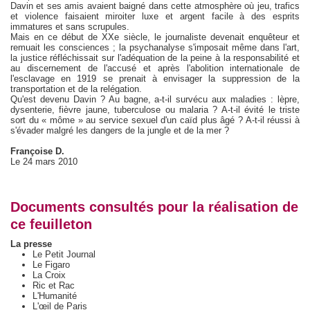
Davin et ses amis avaient baigné dans cette atmosphère où jeu, trafics
et violence faisaient miroiter luxe et argent facile à des esprits
immatures et sans scrupules.
Mais en ce début de XXe siècle, le journaliste devenait enquêteur et
remuait les consciences ; la psychanalyse s'imposait même dans l'art,
la justice réfléchissait sur l'adéquation de la peine à la responsabilité et
au discernement de l'accusé et après l'abolition internationale de
l'esclavage en 1919 se prenait à envisager la suppression de la
transportation et de la relégation.
Qu'est devenu Davin ? Au bagne, a-t-il survécu aux maladies : lèpre,
dysenterie, fièvre jaune, tuberculose ou malaria ? A-t-il évité le triste
sort du « môme » au service sexuel d'un caïd plus âgé ? A-t-il réussi à
s'évader malgré les dangers de la jungle et de la mer ?
Françoise D.
Le 24 mars 2010
Documents consultés pour la réalisation de
ce feuilleton
La presse
Le Petit Journal
Le Figaro
La Croix
Ric et Rac
L'Humanité
L'œil de Paris