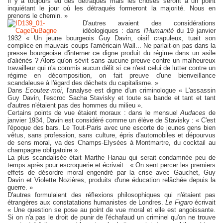
Il y a toujours eu des détraqués mais les choses seront à un point
inquiétant le jour où les détraqués formeront la majorité. Nous en
prenons le chemin. »
D'autres avaient des considérations
idéologiques : dans
l'Humanité
du 19 janvier
1932 « Un jeune bourgeois Guy Davin, oisif crapuleux, tuait son
complice en mauvais coups l'américain Wall... Ne parlait-on pas dans la
presse bourgeoise d'interner ce digne produit du régime dans un asile
d'aliénés ? Alors qu'on sévit sans aucune preuve contre un malheureux
travailleur qui n'a commis aucun délit si ce n'est celui de lutter contre un
régime en décomposition, on fait preuve d'une bienveillance
scandaleuse à l'égard des déchets du capitalisme. »
Dans
Ecoutez-moi
, l'analyse est digne d'un criminologue « L'assassin
Guy Davin, l'escroc Sacha Stavisky et toute sa bande et tant et tant
d'autres n'étaient pas des hommes du milieu ».
Certains points de vue étaient moraux : dans le mensuel
Audaces
de
janvier 1934, Davin est considéré comme un élève de Stavisky : « C'est
l'époque des bars. Le Tout-Paris avec une escorte de jeunes gens bien
vêtus, sans profession, sans culture, épris d'automobiles et dépourvus
de sens moral, va des Champs-Elysées à Montmartre, du cocktail au
champagne obligatoire ».
La plus scandalisée était Marthe Hanau qui serait condamnée peu de
temps après pour escroquerie et écrivait : « On sent percer les premiers
effets de désordre moral engendré par la crise avec Gauchet, Guy
Davin et Violette Nozières, produits d'une éducation relâchée depuis la
guerre. »
D'autres formulaient des réflexions philosophiques qui n'étaient pas
étrangères aux constatations humanistes de Londres.
Le Figaro
écrivait
« Une question se pose au point de vue moral et elle est angoissante.
Si on n'a pas le droit de punir de l'échafaud un criminel qu'on ne trouve