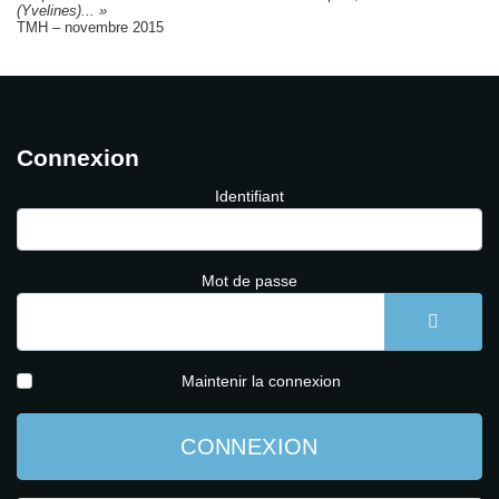
(Yvelines)... »
TMH – novembre 2015
Connexion
Identifiant
Mot de passe
AFFICH
Maintenir la connexion
CONNEXION