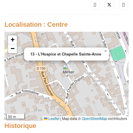
Localisation : Centre
+
−
×
13 - L'Hospice et Chapelle Sainte-Anne
50 m
Leaflet
|
Map data ©
OpenStreetMap
contributors
Historique