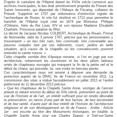
D’après le cartulaire de l’Hôpital datant du XVIIe siècle conservé aux
archives municipales, le lieu était primitivement propriété du Prieuré des
Saints Innocents, qui dépendait de l’Abbaye de Fécamp, collateur du
Prieuré. Supprimé en 1707 par ordonnance d’extinction signée de
l’archevêque de Rouen, le site fut réutilisé en 1712 pour permettre le
transfert de l’Hôpital royal créé en 1674 par Monsieur, Philippe
d’Orléans, frère du Roi Louis XIV et son épouse Madame Elisabeth
Charlotte, Princesse palatine du Rhin.
Le décret de Jacques Nicolas COLBERT, Archevêque de Rouen, Primat
de Normandie, daté du 3 janvier 1707, précise que les pensionnaires y
trouveraient
« un lieu très sain, très commode, très convenable aux
pauvres malades tant par ses bâtiments, cours, jardins en belle
situation, qu’à cause de la chapelle où les convalescents pourront
entendre la sainte messe. »
Cette chapelle semble être d’époque romane, si l’on en juge par son
architecture, notamment les ouvertures et les deux piliers latéraux
ornés de chapiteaux ouvragés qui marquent la fin de la petite nef et le
début du chœur, qui possède, lui, une voûte en berceau peinte.
Ces caractéristiques nous ont amené à déposer une demande de
protection auprès de la DRAC Ile de France en novembre 2011. La
commission des sites a statué favorablement en juillet 2013 et l’arrêté
préfectoral du 11 décembre 2013 précise :
« Que les chapiteaux de la Chapelle Sainte Anne, vestiges de l’ancien
prieuré et datant environ du début du XIIe siècle, présentent au point de
vue de l’histoire et de l’art, un intérêt suffisant pour en rendre désirable
la préservation, en raison d’une part de leur facture, de leur ancienneté
et de leur rareté, d’autre part de leur intérêt de l’histoire de l’architecture
religieuse et de son développement en Ile de France ; Arrête : Article
1er : est inscrite au titre des Monuments historiques, en totalité, la
Chapelle Sainte Anne sise rue Charles Dupuis, à Triel-sur-Seine