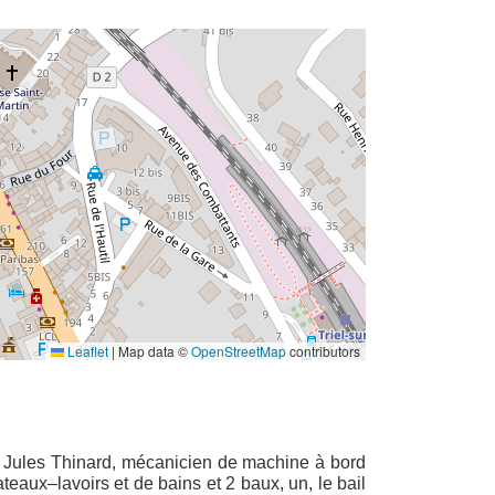
Leaflet
|
Map data ©
OpenStreetMap
contributors
ri Jules Thinard, mécanicien de machine à bord
aux–lavoirs et de bains et 2 baux, un, le bail