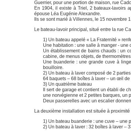
Guerrier, pour une portion de maison, rue Cadot
En 1904, il existe à Triel, 2 bateaux-lavoir
épouse Léa Eugénie Alexandre.
Ils se sont marié à Villennes, le 15 novembre 18
Le bateau-lavoir principal, situé entre la rue C
1) Un bateau appelé « La Fraternité » renf
Une habitation : une salle à manger - une
Un établissement de bains chauds : un co
cabine, de menus objets, de thermomètres, d
Une buanderie : une grande cuve à linge
bouilloire.
2) Un bateau à laver composé de 2 parties 
64 baquets – 68 boîtes à laver – un œil de 
3) Un quatrième bateau
Il sert de garage et contient un établi de 
une norvégienne et 2 petites barques, un 
Deux passerelles avec un escalier donnen
La deuxième installation est située à proximité
1) Un bateau buanderie : une cuve – une 
2) Un bateau à laver : 32 boîtes à laver –