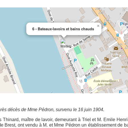
×
6 - Bateaux-lavoirs et bains chauds
près décès de Mme Pédron, survenu le 16 juin 1904.
Thinard, maître de lavoir, demeurant à Triel et M. Emile Hen
e Brest, ont vendu à M. et Mme Pédron un établissement de bate