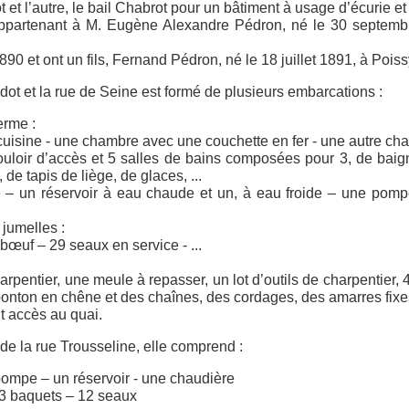
 et l’autre, le bail Chabrot pour un bâtiment à usage d’écurie et
s appartenant à M. Eugène Alexandre Pédron, né le 30 septembr
90 et ont un fils, Fernand Pédron, né le 18 juillet 1891, à Poiss
adot et la rue de Seine est formé de plusieurs embarcations :
erme :
 cuisine - une chambre avec une couchette en fer - une autre c
uloir d’accès et 5 salles de bains composées pour 3, de baign
e tapis de liège, de glaces, ...
 – un réservoir à eau chaude et un, à eau froide – une pom
jumelles :
bœuf – 29 seaux en service - ...
charpentier, une meule à repasser, un lot d’outils de charpentie
ponton en chêne et des chaînes, des cordages, des amarres fixe
t accès au quai.
 de la rue Trousseline, elle comprend :
pompe – un réservoir - une chaudière
 33 baquets – 12 seaux