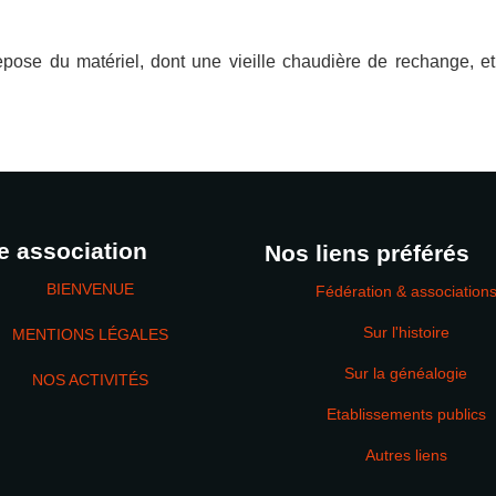
ose du matériel, dont une vieille chaudière de rechange, e
e association
Nos liens préférés
BIENVENUE
Fédération & association
Sur l'histoire
MENTIONS LÉGALES
Sur la généalogie
NOS ACTIVITÉS
Etablissements publics
MOT DE PASSE
Autres liens