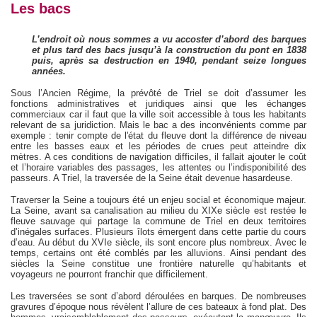
Les bacs
L’endroit où nous sommes a vu accoster d’abord des barques
et plus tard des bacs jusqu’à la construction du pont en 1838
puis, après sa destruction en 1940, pendant seize longues
années.
Sous l’Ancien Régime, la prévôté de Triel se doit d’assumer les
fonctions administratives et juridiques ainsi que les échanges
commerciaux car il faut que la ville soit accessible à tous les habitants
relevant de sa juridiction. Mais le bac a des inconvénients comme par
exemple : tenir compte de l'état du fleuve dont la différence de niveau
entre les basses eaux et les périodes de crues peut atteindre dix
mètres. A ces conditions de navigation difficiles, il fallait ajouter le coût
et l’horaire variables des passages, les attentes ou l’indisponibilité des
passeurs. A Triel, la traversée de la Seine était devenue hasardeuse.
Traverser la Seine a toujours été un enjeu social et économique majeur.
La Seine, avant sa canalisation au milieu du XIXe siècle est restée le
fleuve sauvage qui partage la commune de Triel en deux territoires
d’inégales surfaces. Plusieurs îlots émergent dans cette partie du cours
d’eau. Au début du XVIe siècle, ils sont encore plus nombreux. Avec le
temps, certains ont été comblés par les alluvions. Ainsi pendant des
siècles la Seine constitue une frontière naturelle qu’habitants et
voyageurs ne pourront franchir que difficilement.
Les traversées se sont d’abord déroulées en barques. De nombreuses
gravures d’époque nous révèlent l’allure de ces bateaux à fond plat. Des