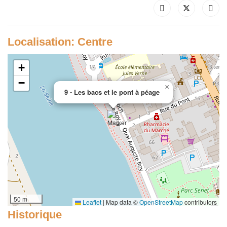
Localisation: Centre
+
−
×
9 - Les bacs et le pont à péage
50 m
Leaflet
|
Map data ©
OpenStreetMap
contributors
Historique