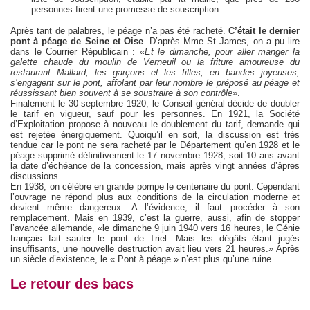
personnes firent une promesse de souscription.
Après tant de palabres, le péage n’a pas été racheté.
C’était le dernier
pont à péage de Seine et Oise
. D’après Mme St James, on a pu lire
dans le Courrier Républicain :
«Et le dimanche, pour aller manger la
galette chaude du moulin de Verneuil ou la friture amoureuse du
restaurant Mallard, les garçons et les filles, en bandes joyeuses,
s’engagent sur le pont, affolant par leur nombre le préposé au péage et
réussissant bien souvent à se soustraire à son contrôle»
.
Finalement le 30 septembre 1920, le Conseil général décide de doubler
le tarif en vigueur, sauf pour les personnes. En 1921, la Société
d’Exploitation propose à nouveau le doublement du tarif, demande qui
est rejetée énergiquement. Quoiqu’il en soit, la discussion est très
tendue car le pont ne sera racheté par le Département qu’en 1928 et le
péage supprimé définitivement le 17 novembre 1928, soit 10 ans avant
la date d’échéance de la concession, mais après vingt années d’âpres
discussions.
En 1938, on célèbre en grande pompe le centenaire du pont. Cependant
l’ouvrage ne répond plus aux conditions de la circulation moderne et
devient même dangereux. A l’évidence, il faut procéder à son
remplacement. Mais en 1939, c’est la guerre, aussi, afin de stopper
l’avancée allemande, «le dimanche 9 juin 1940 vers 16 heures, le Génie
français fait sauter le pont de Triel. Mais les dégâts étant jugés
insuffisants, une nouvelle destruction avait lieu vers 21 heures.» Après
un siècle d’existence, le « Pont à péage » n’est plus qu’une ruine.
Le retour des bacs