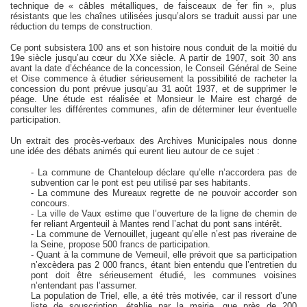
technique de « câbles métalliques, de faisceaux de fer fin », plus
résistants que les chaînes utilisées jusqu’alors se traduit aussi par une
réduction du temps de construction.
Ce pont subsistera 100 ans et son histoire nous conduit de la moitié du
19e siècle jusqu’au cœur du XXe siècle. A partir de 1907, soit 30 ans
avant la date d’échéance de la concession, le Conseil Général de Seine
et Oise commence à étudier sérieusement la possibilité de racheter la
concession du pont prévue jusqu’au 31 août 1937, et de supprimer le
péage. Une étude est réalisée et Monsieur le Maire est chargé de
consulter les différentes communes, afin de déterminer leur éventuelle
participation.
Un extrait des procès-verbaux des Archives Municipales nous donne
une idée des débats animés qui eurent lieu autour de ce sujet :
- La commune de Chanteloup déclare qu’elle n’accordera pas de
subvention car le pont est peu utilisé par ses habitants.
- La commune des Mureaux regrette de ne pouvoir accorder son
concours.
- La ville de Vaux estime que l’ouverture de la ligne de chemin de
fer reliant Argenteuil à Mantes rend l’achat du pont sans intérêt.
- La commune de Vernouillet, jugeant qu’elle n’est pas riveraine de
la Seine, propose 500 francs de participation.
- Quant à la commune de Verneuil, elle prévoit que sa participation
n’excèdera pas 2 000 francs, étant bien entendu que l’entretien du
pont doit être sérieusement étudié, les communes voisines
n’entendant pas l’assumer.
La population de Triel, elle, a été très motivée, car il ressort d’une
liste de souscription, établie par la mairie, que près de 200