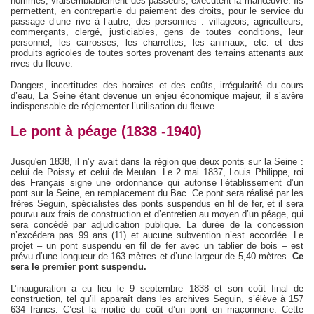
hommes, vraisemblablement des passeurs, exécutent la manœuvre. Ils
permettent, en contrepartie du paiement des droits, pour le service du
passage d’une rive à l’autre, des personnes : villageois, agriculteurs,
commerçants, clergé, justiciables, gens de toutes conditions, leur
personnel, les carrosses, les charrettes, les animaux, etc. et des
produits agricoles de toutes sortes provenant des terrains attenants aux
rives du fleuve.
Dangers, incertitudes des horaires et des coûts, irrégularité du cours
d’eau, La Seine étant devenue un enjeu économique majeur, il s’avère
indispensable de réglementer l’utilisation du fleuve.
Le pont à péage (1838 -1940)
Jusqu'en 1838, il n’y avait dans la région que deux ponts sur la Seine :
celui de Poissy et celui de Meulan. Le 2 mai 1837, Louis Philippe, roi
des Français signe une ordonnance qui autorise l’établissement d’un
pont sur la Seine, en remplacement du Bac. Ce pont sera réalisé par les
frères Seguin, spécialistes des ponts suspendus en fil de fer, et il sera
pourvu aux frais de construction et d’entretien au moyen d’un péage, qui
sera concédé par adjudication publique. La durée de la concession
n’excédera pas 99 ans (11) et aucune subvention n’est accordée. Le
projet – un pont suspendu en fil de fer avec un tablier de bois – est
prévu d’une longueur de 163 mètres et d’une largeur de 5,40 mètres.
Ce
sera le premier pont suspendu.
L’inauguration a eu lieu le 9 septembre 1838 et son coût final de
construction, tel qu’il apparaît dans les archives Seguin, s’élève à 157
634 francs. C’est la moitié du coût d’un pont en maçonnerie. Cette