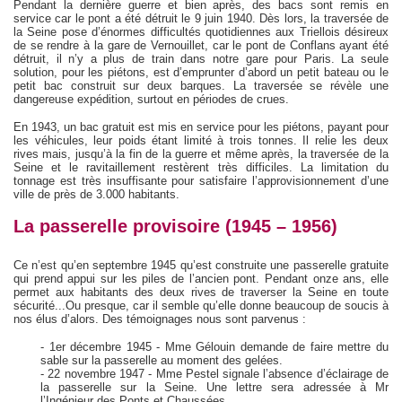
Pendant la dernière guerre et bien après, des bacs sont remis en
service car le pont a été détruit le 9 juin 1940. Dès lors, la traversée de
la Seine pose d’énormes difficultés quotidiennes aux Triellois désireux
de se rendre à la gare de Vernouillet, car le pont de Conflans ayant été
détruit, il n’y a plus de train dans notre gare pour Paris. La seule
solution, pour les piétons, est d’emprunter d’abord un petit bateau ou le
petit bac construit sur deux barques. La traversée se révèle une
dangereuse expédition, surtout en périodes de crues.
En 1943, un bac gratuit est mis en service pour les piétons, payant pour
les véhicules, leur poids étant limité à trois tonnes. Il relie les deux
rives mais, jusqu’à la fin de la guerre et même après, la traversée de la
Seine et le ravitaillement restèrent très difficiles. La limitation du
tonnage est très insuffisante pour satisfaire l’approvisionnement d’une
ville de près de 3.000 habitants.
La passerelle provisoire (1945 – 1956)
Ce n’est qu’en septembre 1945 qu’est construite une passerelle gratuite
qui prend appui sur les piles de l’ancien pont. Pendant onze ans, elle
permet aux habitants des deux rives de traverser la Seine en toute
sécurité...Ou presque, car il semble qu’elle donne beaucoup de soucis à
nos élus d’alors. Des témoignages nous sont parvenus :
- 1er décembre 1945 - Mme Gélouin demande de faire mettre du
sable sur la passerelle au moment des gelées.
- 22 novembre 1947 - Mme Pestel signale l’absence d’éclairage de
la passerelle sur la Seine. Une lettre sera adressée à Mr
l’Ingénieur des Ponts et Chaussées.