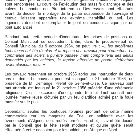
sont rencontrées au cours de l’exécution des massifs d’ancrage et des
culées. Le chantier doit être interrompu. Des essais sont effectués
avant de décider le montage de la partie suspendue de l’ouvrage et
ceux-ci laissent apparaître une extrême instabilité du sol. Les
ingénieurs décident de remplacer le pont suspendu classique par un
pont auto ancré.
Pendant toute cette période d’incertitude, les prises de positions au
Conseil Municipal se succèdent. Enfin, dans le procès-verbal du
Conseil Municipal du 9 octobre 1954, on peut lire :
«...les problèmes
techniques ont été résolus et la reprise des travaux peut s’effectuer. La
commande des aciers a pu être passée, mais compte tenu des délais
demandés par les aciéries, la reprise effective ne pourra s’effectuer
avant plusieurs mois.»
Les travaux reprennent en octobre 1955 après une interruption de deux
ans et demi. Le nouveau pont est inauguré le 21 octobre 1956, en
présence de M. Demange, Préfet de Seine-et-Oise. Ce nouveau pont
tant attendu est inauguré le 21 octobre 1956 précédé d’une cérémonie
religieuse. C’est l’occasion d’une grande fête et Triel connaît une
journée merveilleuse clôturée par un feu d’artifice admiré par la foule
massée sur le pont.
Cependant, seules les boutiques foraines profitent de cette manne
commerciale car les magasins de Triel, en solidarité avec les
événements d’Algérie, sont restés fermés. En effet, il avait été décidé
par le Conseil que la fête serait modeste et qu’une quête serait
effectuée à cette occasion pour les soldats, en Afrique du Nord.