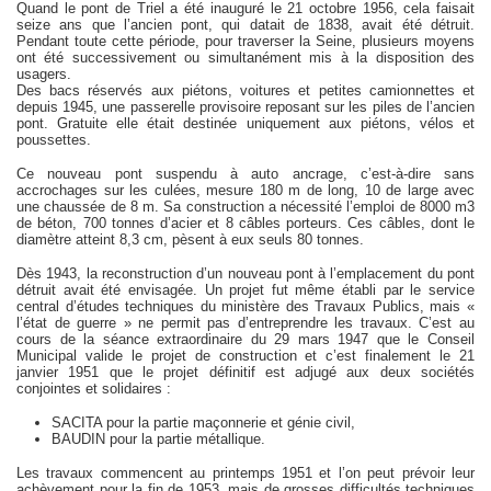
Quand le pont de Triel a été inauguré le 21 octobre 1956, cela faisait
seize ans que l’ancien pont, qui datait de 1838, avait été détruit.
Pendant toute cette période, pour traverser la Seine, plusieurs moyens
ont été successivement ou simultanément mis à la disposition des
usagers.
Des bacs réservés aux piétons, voitures et petites camionnettes et
depuis 1945, une passerelle provisoire reposant sur les piles de l’ancien
pont. Gratuite elle était destinée uniquement aux piétons, vélos et
poussettes.
Ce nouveau pont suspendu à auto ancrage, c’est-à-dire sans
accrochages sur les culées, mesure 180 m de long, 10 de large avec
une chaussée de 8 m. Sa construction a nécessité l’emploi de 8000 m3
de béton, 700 tonnes d’acier et 8 câbles porteurs. Ces câbles, dont le
diamètre atteint 8,3 cm, pèsent à eux seuls 80 tonnes.
Dès 1943, la reconstruction d’un nouveau pont à l’emplacement du pont
détruit avait été envisagée. Un projet fut même établi par le service
central d’études techniques du ministère des Travaux Publics, mais «
l’état de guerre » ne permit pas d’entreprendre les travaux. C’est au
cours de la séance extraordinaire du 29 mars 1947 que le Conseil
Municipal valide le projet de construction et c’est finalement le 21
janvier 1951 que le projet définitif est adjugé aux deux sociétés
conjointes et solidaires :
SACITA pour la partie maçonnerie et génie civil,
BAUDIN pour la partie métallique.
Les travaux commencent au printemps 1951 et l’on peut prévoir leur
achèvement pour la fin de 1953, mais de grosses difficultés techniques