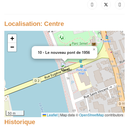
Localisation: Centre
+
−
×
10 - Le nouveau pont de 1956
50 m
Leaflet
|
Map data ©
OpenStreetMap
contributors
Historique