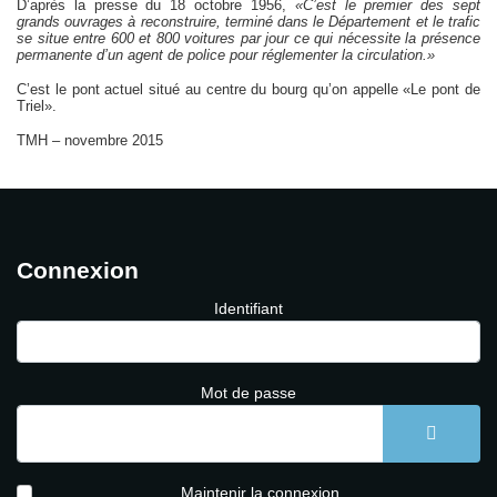
D’après la presse du 18 octobre 1956,
«C’est le premier des sept
grands ouvrages à reconstruire, terminé dans le Département et le trafic
se situe entre 600 et 800 voitures par jour ce qui nécessite la présence
permanente d’un agent de police pour réglementer la circulation.»
C’est le pont actuel situé au centre du bourg qu’on appelle «Le pont de
Triel».
TMH – novembre 2015
Connexion
Identifiant
Mot de passe
AFFICH
Maintenir la connexion