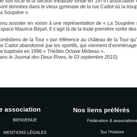
e son local et la section théâtrale fonde en 1975 l’association 
s sont données dans le vieux gymnase de la rue Cadot où la tr
La Soupière ».
nu assister en voisin à une représentation de « La Soupière »,
pace Maurice-Béjart. Il s’agit là de la toute première sortie des 
diens de la Tour » par référence au château de la Tour qu’el
rue Cadot abandonné par les sportifs, qui viennent d’emménager
être baptisée en 1996 « Théâtre Octave Mirbeau ».
 dans le Journal des Deux Rives, le 03 septembre 2010).
e association
Nos liens préférés
BIENVENUE
Fédération & association
Sur l'histoire
MENTIONS LÉGALES