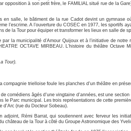
 opposition à son petit frère, le FAMILIAL situé rue de la Gare
 en salle, le bâtiment de la rue Cadot devint un gymnase où se
me l'escrime. A l'ouverture du COSEC en 1977, les sportifs aya
e la Tour pour équiper et transformer les lieux en salle de sp
e par la municipalité d'Amour Quijoux et à l'initiative de notr
e THEATRE OCTAVE MIRBEAU. L'histoire du théâtre Octave Mi
a Tour).
a compagnie trielloise foule les planches d’un théâtre en présen
ne de comédiens âgés d’une vingtaine d’années, est une sectio
ns le Parc municipal. Les trois représentations de cette premi
ne d’Arc (rue du Docteur Sobeau).
adjoint, Rémi Barrat, qui soutiennent avec ferveur les initia
ge du château de la Tour à côté du Groupe Astronomique des Yveli