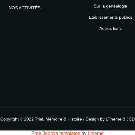
Sur la généalogie
NOS ACTIVITÉS
Etablissements publics
MOT DE PASSE
Autres liens
Copyright © 2022
Triel, Mémoire & Histoire
/ Design by
LTheme
& JCD
Free Joomla templates
by
Ltheme