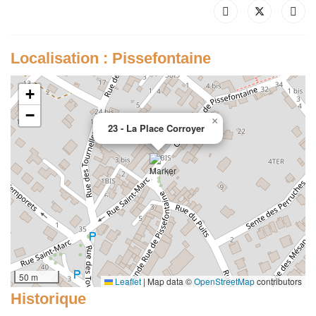
Localisation : Pissefontaine
+
−
×
23 - La Place Corroyer
50 m
Leaflet
|
Map data ©
OpenStreetMap
contributors
Historique