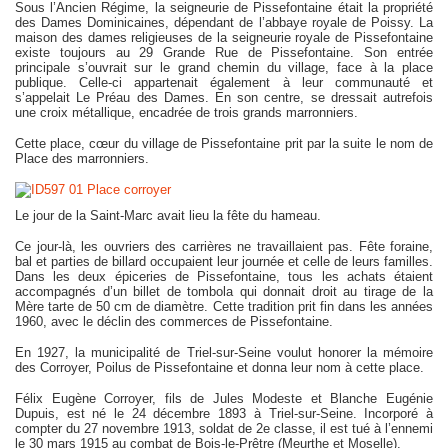
Sous l’Ancien Régime, la seigneurie de Pissefontaine était la propriété
des Dames Dominicaines, dépendant de l’abbaye royale de Poissy. La
maison des dames religieuses de la seigneurie royale de Pissefontaine
existe toujours au 29 Grande Rue de Pissefontaine. Son entrée
principale s’ouvrait sur le grand chemin du village, face à la place
publique. Celle-ci appartenait également à leur communauté et
s’appelait Le Préau des Dames. En son centre, se dressait autrefois
une croix métallique, encadrée de trois grands marronniers.
Cette place, cœur du village de Pissefontaine prit par la suite le nom de
Place des marronniers.
Le jour de la Saint-Marc avait lieu la fête du hameau.
Ce jour-là, les ouvriers des carrières ne travaillaient pas. Fête foraine,
bal et parties de billard occupaient leur journée et celle de leurs familles.
Dans les deux épiceries de Pissefontaine, tous les achats étaient
accompagnés d’un billet de tombola qui donnait droit au tirage de la
Mère tarte de 50 cm de diamètre. Cette tradition prit fin dans les années
1960, avec le déclin des commerces de Pissefontaine.
En 1927, la municipalité de Triel-sur-Seine voulut honorer la mémoire
des Corroyer, Poilus de Pissefontaine et donna leur nom à cette place.
Félix Eugène Corroyer, fils de Jules Modeste et Blanche Eugénie
Dupuis, est né le 24 décembre 1893 à Triel-sur-Seine. Incorporé à
compter du 27 novembre 1913, soldat de 2e classe, il est tué à l’ennemi
le 30 mars 1915 au combat de Bois-le-Prêtre (Meurthe et Moselle).