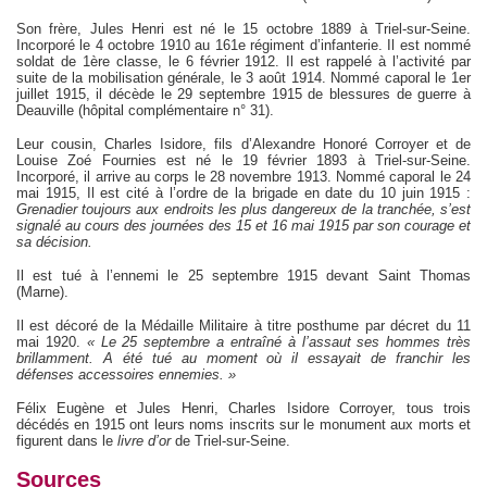
Son frère, Jules Henri est né le 15 octobre 1889 à Triel-sur-Seine.
Incorporé le 4 octobre 1910 au 161e régiment d’infanterie. Il est nommé
soldat de 1ère classe, le 6 février 1912. Il est rappelé à l’activité par
suite de la mobilisation générale, le 3 août 1914. Nommé caporal le 1er
juillet 1915, il décède le 29 septembre 1915 de blessures de guerre à
Deauville (hôpital complémentaire n° 31).
Leur cousin, Charles Isidore, fils d’Alexandre Honoré Corroyer et de
Louise Zoé Fournies est né le 19 février 1893 à Triel-sur-Seine.
Incorporé, il arrive au corps le 28 novembre 1913. Nommé caporal le 24
mai 1915, Il est cité à l’ordre de la brigade en date du 10 juin 1915 :
Grenadier toujours aux endroits les plus dangereux de la tranchée, s’est
signalé au cours des journées des 15 et 16 mai 1915 par son courage et
sa décision.
Il est tué à l’ennemi le 25 septembre 1915 devant Saint Thomas
(Marne).
Il est décoré de la Médaille Militaire à titre posthume par décret du 11
mai 1920.
« Le 25 septembre a
entraîné
à l’assaut ses hommes très
brillamment. A été tué au moment où il essayait de franchir les
défenses accessoires ennemies. »
Félix Eugène et Jules Henri, Charles Isidore Corroyer, tous trois
décédés en 1915 ont leurs noms inscrits sur le monument aux morts et
figurent dans le
livre d’or
de Triel-sur-Seine.
Sources