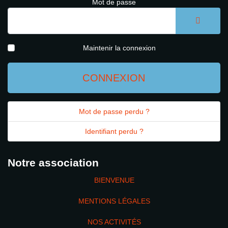
Mot de passe
AFFICH
Maintenir la connexion
CONNEXION
Mot de passe perdu ?
Identifiant perdu ?
Notre association
BIENVENUE
MENTIONS LÉGALES
NOS ACTIVITÉS