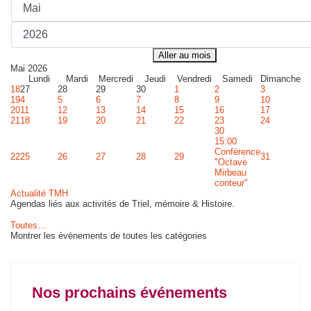
Aller au mois
Mai 2026
Lundi
Mardi
Mercredi
Jeudi
Vendredi
Samedi
Dimanche
18
27
28
29
30
1
2
3
19
4
5
6
7
8
9
10
20
11
12
13
14
15
16
17
21
18
19
20
21
22
23
24
30
15:00
Conférence
22
25
26
27
28
29
31
"Octave
Mirbeau
conteur"
Actualité TMH
Agendas liés aux activités de Triel, mémoire & Histoire.
Toutes…
Montrer les évènements de toutes les catégories
Nos prochains événements