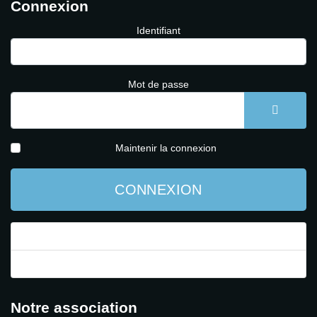
Connexion
Identifiant
Mot de passe
AFFICH
Maintenir la connexion
CONNEXION
Mot de passe perdu ?
Identifiant perdu ?
Notre association