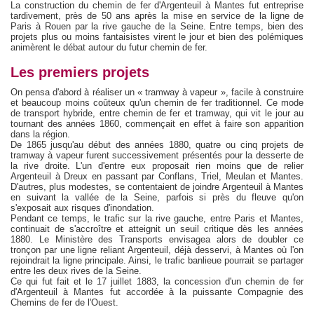
La construction du chemin de fer d'Argenteuil à Mantes fut entreprise
tardivement, près de 50 ans après la mise en service de la ligne de
Paris à Rouen par la rive gauche de la Seine. Entre temps, bien des
projets plus ou moins fantaisistes virent le jour et bien des polémiques
animèrent le débat autour du futur chemin de fer.
Les premiers projets
On pensa d'abord à réaliser un « tramway à vapeur », facile à construire
et beaucoup moins coûteux qu'un chemin de fer traditionnel. Ce mode
de transport hybride, entre chemin de fer et tramway, qui vit le jour au
tournant des années 1860, commençait en effet à faire son apparition
dans la région.
De 1865 jusqu'au début des années 1880, quatre ou cinq projets de
tramway à vapeur furent successivement présentés pour la desserte de
la rive droite. L'un d'entre eux proposait rien moins que de relier
Argenteuil à Dreux en passant par Conflans, Triel, Meulan et Mantes.
D'autres, plus modestes, se contentaient de joindre Argenteuil à Mantes
en suivant la vallée de la Seine, parfois si près du fleuve qu'on
s'exposait aux risques d'inondation.
Pendant ce temps, le trafic sur la rive gauche, entre Paris et Mantes,
continuait de s'accroître et atteignit un seuil critique dès les années
1880. Le Ministère des Transports envisagea alors de doubler ce
tronçon par une ligne reliant Argenteuil, déjà desservi, à Mantes où l'on
rejoindrait la ligne principale. Ainsi, le trafic banlieue pourrait se partager
entre les deux rives de la Seine.
Ce qui fut fait et le 17 juillet 1883, la concession d'un chemin de fer
d'Argenteuil à Mantes fut accordée à la puissante Compagnie des
Chemins de fer de l'Ouest.