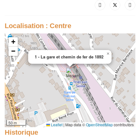
Localisation : Centre
+
−
×
1 - La gare et chemin de fer de 1892
50 m
Leaflet
|
Map data ©
OpenStreetMap
contributors
Historique