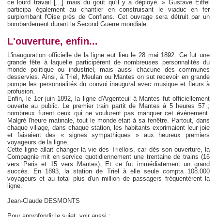
ce lourd travail [...] mais du goût qu'il y a déployé. » Gustave Eiffel
participa également au chantier en construisant le viaduc en fer
surplombant l'Oise près de Conflans. Cet ouvrage sera détruit par un
bombardement durant la Second Guerre mondiale.
L'ouverture, enfin...
L'inauguration officielle de la ligne eut lieu le 28 mai 1892. Ce fut une
grande fête à laquelle participèrent de nombreuses personnalités du
monde politique ou industriel, mais aussi chacune des communes
desservies. Ainsi, à Triel, Meulan ou Mantes on sut recevoir en grande
pompe les personnalités du convoi inaugural avec musique et fleurs à
profusion.
Enfin, le 1er juin 1892, la ligne d'Argenteuil à Mantes fut officiellement
ouverte au public. Le premier train partit de Mantes à 5 heures 57 ;
nombreux furent ceux qui ne voulurent pas manquer cet événement.
Malgré l'heure matinale, tout le monde était à sa fenêtre. Partout, dans
chaque village, dans chaque station, les habitants exprimaient leur joie
et faisaient des « signes sympathiques » aux heureux premiers
voyageurs de la ligne.
Cette ligne allait changer la vie des Triellois, car dès son ouverture, la
Compagnie mit en service quotidiennement une trentaine de trains (16
vers Paris et 15 vers Mantes). Et ce fut immédiatement un grand
succès. En 1893, la station de Triel à elle seule compta 108.000
voyageurs et au total plus d'un million de passagers fréquentèrent la
ligne.
Jean-Claude DESMONTS
Pour approfondir le sujet, voir aussi :