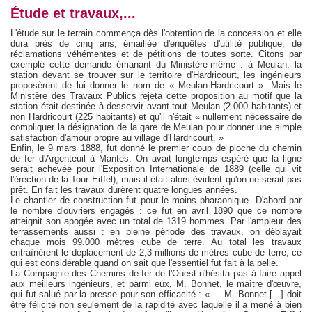
Étude et travaux,...
L'étude sur le terrain commença dès l'obtention de la concession et elle
dura près de cinq ans, émaillée d'enquêtes d'utilité publique, de
réclamations véhémentes et de pétitions de toutes sorte. Citons par
exemple cette demande émanant du Ministère-même : à Meulan, la
station devant se trouver sur le territoire d'Hardricourt, les ingénieurs
proposèrent de lui donner le nom de « Meulan-Hardricourt ». Mais le
Ministère des Travaux Publics rejeta cette proposition au motif que la
station était destinée à desservir avant tout Meulan (2.000 habitants) et
non Hardricourt (225 habitants) et qu'il n'était « nullement nécessaire de
compliquer la désignation de la gare de Meulan pour donner une simple
satisfaction d'amour propre au village d'Hardricourt. »
Enfin, le 9 mars 1888, fut donné le premier coup de pioche du chemin
de fer d'Argenteuil à Mantes. On avait longtemps espéré que la ligne
serait achevée pour l'Exposition Internationale de 1889 (celle qui vit
l'érection de la Tour Eiffel), mais il était alors évident qu'on ne serait pas
prêt. En fait les travaux durèrent quatre longues années.
Le chantier de construction fut pour le moins pharaonique. D'abord par
le nombre d'ouvriers engagés : ce fut en avril 1890 que ce nombre
atteignit son apogée avec un total de 1319 hommes. Par l'ampleur des
terrassements aussi : en pleine période des travaux, on déblayait
chaque mois 99.000 mètres cube de terre. Au total les travaux
entraînèrent le déplacement de 2,3 millions de mètres cube de terre, ce
qui est considérable quand on sait que l'essentiel fut fait à la pelle.
La Compagnie des Chemins de fer de l'Ouest n'hésita pas à faire appel
aux meilleurs ingénieurs, et parmi eux, M. Bonnet, le maître d'œuvre,
qui fut salué par la presse pour son efficacité : « ... M. Bonnet [...] doit
être félicité non seulement de la rapidité avec laquelle il a mené à bien